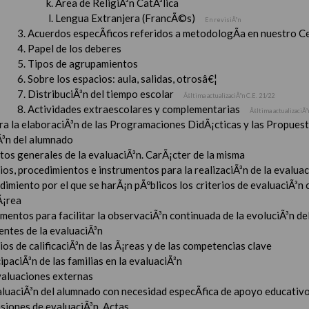
Ãrea de ReligiÃ³n CatÃ³lica
Lengua Extranjera (FrancÃ©s)
En revisiÃ³n
Acuerdos especÃ­ficos referidos a metodologÃ­a en nuestro C
Papel de los deberes
Tipos de agrupamientos
Sobre los espacios: aula, salidas, otrosâ€¦
DistribuciÃ³n del tiempo escolar
Ãšltima actualizaciÃ³n C.E. 21/22
Actividades extraescolares y complementarias
Ãšltima actualizaciÃ³
ara la elaboraciÃ³n de las Programaciones DidÃ¡cticas y las Propue
Ã³n del alumnado
tos generales de la evaluaciÃ³n. CarÃ¡cter de la misma
ios, procedimientos e instrumentos para la realizaciÃ³n de la evaluaci
imiento por el que se harÃ¡n pÃºblicos los criterios de evaluaciÃ³n
Ã¡rea
mentos para facilitar la observaciÃ³n continuada de la evoluciÃ³n de
entes de la evaluaciÃ³n
ios de calificaciÃ³n de las Ã¡reas y de las competencias clave
ipaciÃ³n de las familias en la evaluaciÃ³n
valuaciones externas
aluaciÃ³n del alumnado con necesidad especÃ­fica de apoyo educativ
esiones de evaluaciÃ³n. Actas