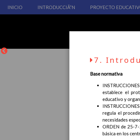
INICIO
INTRODUCCIÃ³N
PROYECTO EDUCATI
7. Introd
Base normativa
INSTRUCCIONES de 
establece el pro
La entrada en vigor del
educativo y organ
Educación Primaria, se 
INSTRUCCIONES de
cual usted podrá consult
regula el procedi
Esperamos que sea de su
necesidades espec
ORDEN de 25-7-200
básica en los cen