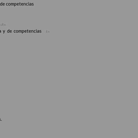
y de competencias
siÃ³n
ea y de competencias
En
.