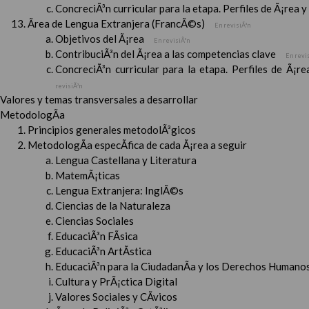
ConcreciÃ³n curricular para la etapa. Perfiles de Ã¡rea 
Ãrea de Lengua Extranjera (FrancÃ©s)
En revisiÃ³n
Objetivos del Ã¡rea
En revisiÃ³n
ContribuciÃ³n del Ã¡rea a las competencias clave
En revi
ConcreciÃ³n curricular para la etapa. Perfiles de Ã¡r
revisiÃ³n
Valores y temas transversales a desarrollar
MetodologÃ­a
Principios generales metodolÃ³gicos
MetodologÃ­a especÃ­fica de cada Ã¡rea a seguir
Lengua Castellana y Literatura
MatemÃ¡ticas
Lengua Extranjera: InglÃ©s
Ciencias de la Naturaleza
Ciencias Sociales
EducaciÃ³n FÃ­sica
EducaciÃ³n ArtÃ­stica
EducaciÃ³n para la CiudadanÃ­a y los Derechos Humanos
Cultura y PrÃ¡ctica Digital
Valores Sociales y CÃ­vicos