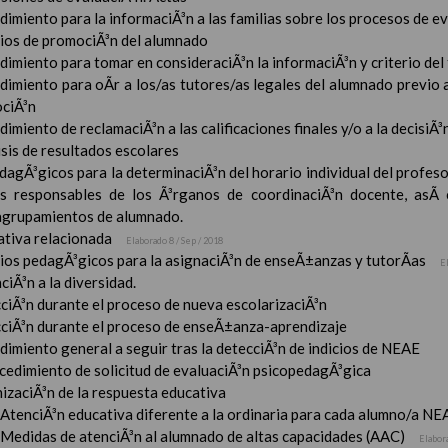
imiento para la informaciÃ³n a las familias sobre los procesos de e
rios de promociÃ³n del alumnado
imiento para tomar en consideraciÃ³n la informaciÃ³n y criterio del
dimiento para oÃ­r a los/as tutores/as legales del alumnado previo a
ciÃ³n
imiento de reclamaciÃ³n a las calificaciones finales y/o a la decisiÃ
sis de resultados escolares
dagÃ³gicos para la determinaciÃ³n del horario individual del profeso
s responsables de los Ã³rganos de coordinaciÃ³n docente, asÃ­
 agrupamientos de alumnado.
tiva relacionada
Elaborado 8 / Sep / 2018
rios pedagÃ³gicos para la asignaciÃ³n de enseÃ±anzas y tutorÃ­as
E
ciÃ³n a la diversidad.
ciÃ³n durante el proceso de nueva escolarizaciÃ³n
ciÃ³n durante el proceso de enseÃ±anza-aprendizaje
imiento general a seguir tras la detecciÃ³n de indicios de NEAE
ocedimiento de solicitud de evaluaciÃ³n psicopedagÃ³gica
izaciÃ³n de la respuesta educativa
AtenciÃ³n educativa diferente a la ordinaria para cada alumno/a NE
Medidas de atenciÃ³n al alumnado de altas capacidades (AAC)
Elabor