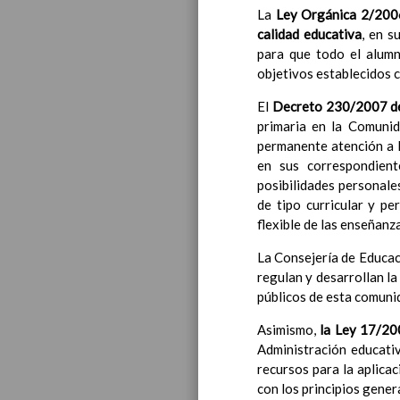
La
Ley Orgánica 2/200
Introducci
calidad educativa
, en s
AnÃ¡lisis d
para que todo el alumn
Proyecto E
objetivos establecidos c
Marco Norm
Objetivos p
El
Decreto 230/2007 de
LÃ­neas gen
primaria en la Comuni
CoordinaciÃ
permanente atención a l
Ã¡reas de l
en sus correspondient
Educac
posibilidades personale
de tipo curricular y pe
flexible de las enseñanz
La Consejería de Educac
regulan y desarrollan la
públicos de esta comun
Asimismo,
la Ley
17/200
Administración educativ
recursos para la aplica
con los principios gener