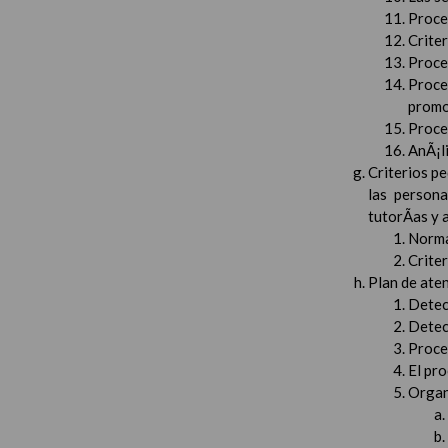
Proced
Crite
Proced
Proce
promo
Proced
AnÃ¡li
Criterios pe
las persona
tutorÃ­as y
Norma
Crite
Plan de aten
Detec
Detec
Proced
El pr
Organ