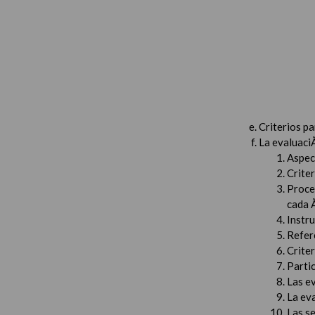
Criterios p
La evaluaci
Aspec
Criter
Proced
cada 
Instru
Refer
Criter
Partic
Las e
La ev
Las s