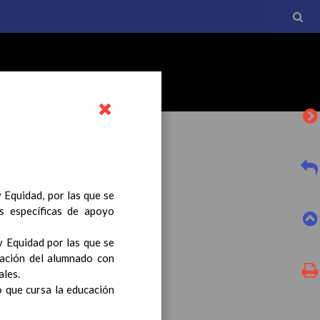
Equidad, por las que se
es específicas de apoyo
l currículo básico de la
tro a esta normativa, el
 Equidad por las que se
uación del alumnado con
ales.
 que cursa la educación