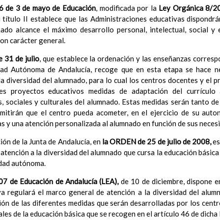
6 de 3 de mayo de Educación
, modificada por la
Ley Orgánica 8/2
Ã³n
u título II establece que las Administraciones educativas dispondr
el Contexto
ado alcance el máximo desarrollo personal, intelectual, social y 
ducativo
on carácter general.
ativo
ropios para la mejora del rendimiento escolar
 31 de julio
, que establece la ordenación y las enseñanzas corresp
erales de actuaciÃ³n pedagÃ³gica
dad Autónoma de Andalucía, recoge que en esta etapa se hace ne
³n y concreciÃ³n de los contenidos curriculares, asÃ­ como el tratam
a diversidad del alumnado, para lo cual los centros docentes y el p
a educaciÃ³n en valores y otras enseÃ±anzas
es proyectos educativos medidas de adaptación del currículo a
iÃ³n Infantil (Segundo Ciclo)
15 noviembre 2019
s, sociales y culturales del alumnado. Estas medidas serán tanto d
Objetivos generales
15 noviembre 2019
rmitirán que el centro pueda acometer, en el ejercicio de su aut
Ãreas Curriculares
as y una atención personalizada al alumnado en función de sus neces
InterrelaciÃ³n de las inteligencias mÃºltiples con los objetivo
curriculares.
ión de la Junta de Andalucía, en
la ORDEN
de 25 de julio de 2008,
es
Competencias bÃ¡sicas
 atención a la diversidad del alumnado que cursa la educación básic
15 noviembre 2019
ProgramaciÃ³n y relaciÃ³n de los elementos curriculares del 2Âº 
idad autónoma.
noviembre 2019
7 de Educación de Andalucía (LEA),
de 10 de diciembre, dispone en
EvaluaciÃ³n
15 noviembre 2019
a regulará el marco general de atención a la diversidad del alum
InterrelaciÃ³n familiar-centro educativo
ción de las diferentes medidas que serán desarrolladas por los cent
AtenciÃ³n a la diversidad
15 noviembre 2019
ales de la educación básica que se recogen en el artículo 46 de dicha 
Proyecto curricular de ReligiÃ³n CatÃ³lica en Segundo Ciclo de Infan