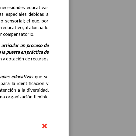
 necesidades educativas
bre 2019
as especiales debidas a
o sensorial; el que, por
noviembre 2019
ma educativo, al alumnado
er compensatorio.
e
articular un proceso de
 la puesta en práctica de
n y dotación de recursos
tapas educativas
que se
ara la identificación y
ea y de competencias
En
ención a la diversidad,
una organización flexible
ea y de competencias
En