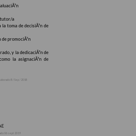
valuaciÃ³n
 tutor/a
 la toma de decisiÃ³n de
³n de promociÃ³n
rado, y la dedicaciÃ³n de
 como la asignaciÃ³n de
laborado 8 / Sep / 2018
AE
ado 06 sept 2019