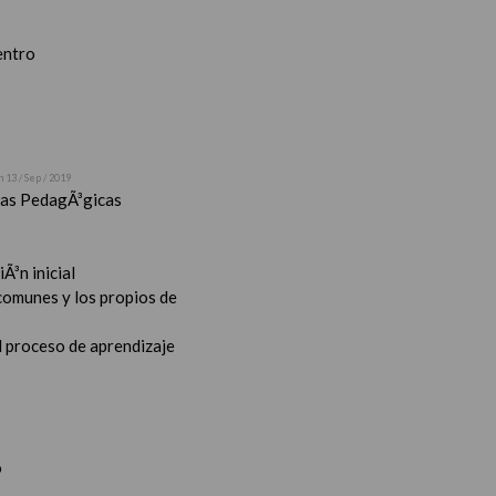
entro
n 13 / Sep / 2019
stas PedagÃ³gicas
Ã³n inicial
 comunes y los propios de
l proceso de aprendizaje
o