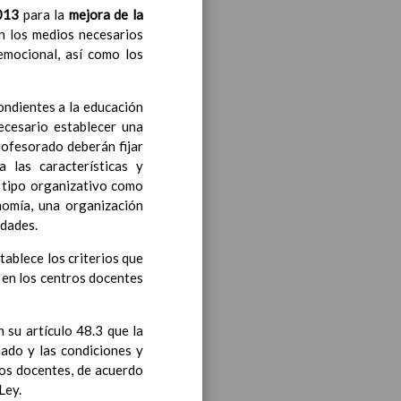
013
para la
mejora de la
án los medios necesarios
emocional, así como los
ondientes a la educación
cesario establecer una
iento transversal en las
rofesorado deberán fijar
 las características y
e tipo organizativo como
onomía, una organización
idades.
s generales y de Ã¡reas
tablece los criterios que
a en los centros docentes
ciclo de e. Infantil
15
 su artículo 48.3 que la
nado y las condiciones y
ros docentes, de acuerdo
Ley.
til