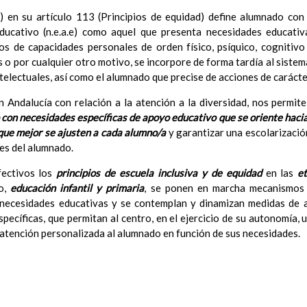
ConcreciÃ³n curricular para la etapa
15 noviembre 2019
) en su artículo 113 (Principios de equidad) define alumnado con
Ãrea III: Lenguajes: comunicaciÃ³n y representaciÃ³n
15 noviem
ducativo (n.e.a.e) como aquel que presenta necesidades educativ
Ãrea II: Conocimiento del medio
15 noviembre 2019
os de capacidades personales de orden físico, psíquico, cognitivo 
Ãrea I: Conocimiento de sÃ­ mismo y autonomÃ­a personal
15 
 o por cualquier otro motivo, se incorpore de forma tardía al siste
MetodologÃ­a
15 noviembre 2019
ntelectuales, así como el alumnado que precise de acciones de caráct
Recursos
15 noviembre 2019
ciÃ³n Primaria
 Andalucía con relación a la atención a la diversidad, nos permit
CoordinaciÃ³n y concreciÃ³n curricular
con necesidades específicas de apoyo educativo que se oriente hacia
Objetivos de la etapa
que mejor se ajusten a cada alumno/a
y garantizar una escolarizació
Ãrea de Lengua Castellana y Literatura
des del alumnado.
Objetivos del Ã¡rea
fectivos los
principios de escuela inclusiva y de equidad
en las
e
ContribuciÃ³n del Ã¡rea a las competencias clave
ro,
educación infantil y primaria
, se ponen en marcha mecanismos p
ConcreciÃ³n curricular para la etapa. Perfiles de Ã¡r
necesidades educativas y se contemplan y dinamizan medidas de at
revisiÃ³n
ecíficas, que permitan al centro, en el ejercicio de su autonomía, 
Ãrea de MatemÃ¡ticas
 atención personalizada al alumnado en función de sus necesidades.
Objetivos del Ã¡rea
ContribuciÃ³n del Ã¡rea a las competencias clave
ConcreciÃ³n curricular para la etapa. Perfiles de Ã¡r
revisiÃ³n
Ãrea de Lengua Extranjera (inglÃ©s)