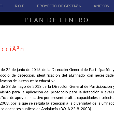
VO
R.O.F.
PROYECTO DE GESTIÃ³N
ANEXOS
PLAN DE CENTRO
CEIP San Fernando
ucciÃ³n
PLAN DE CENTRO
22 de junio de 2015, de la Dirección General de Participación y 
tocolo de detección, identificación del alumnado con necesidad
 Real Decreto 126/2014, de 28 de febrero, por el que se establece e
ización de la respuesta educativa.
ha hecho necesario la revisión y adecuación de nuestro Plan de Cen
 28 de mayo de 2013 de la Dirección General de Participación y
ar desde este sitio web.
miento para la aplicación del protocolo para la detección y eval
 interés.
íficas de apoyo educativo por presentar altas capacidades intelectu
8, por la que se regula la atención a la diversidad del alumnado
Contenido
tros docentes públicos de Andalucía. (BOJA 22-8-2008)