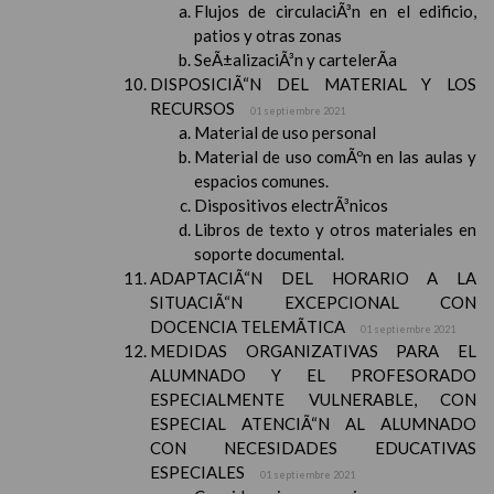
Flujos de circulaciÃ³n en el edificio,
patios y otras zonas
SeÃ±alizaciÃ³n y cartelerÃ­a
DISPOSICIÃ“N DEL MATERIAL Y LOS
RECURSOS
01 septiembre 2021
Material de uso personal
Material de uso comÃºn en las aulas y
espacios comunes.
Dispositivos electrÃ³nicos
Libros de texto y otros materiales en
soporte documental.
ADAPTACIÃ“N DEL HORARIO A LA
SITUACIÃ“N EXCEPCIONAL CON
DOCENCIA TELEMÃTICA
01 septiembre 2021
MEDIDAS ORGANIZATIVAS PARA EL
ALUMNADO Y EL PROFESORADO
ESPECIALMENTE VULNERABLE, CON
ESPECIAL ATENCIÃ“N AL ALUMNADO
CON NECESIDADES EDUCATIVAS
ESPECIALES
01 septiembre 2021