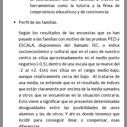
Lengua Castellana y
herramientas como la tutoría y la firma de
Literatura
compromisos educativos y de convivencia.
MatemÃ¡ticas
Lengua Extranjera:
Perfil de las familias.
InglÃ©s
Ciencias de la Naturaleza
Según los resultados de las encuestas que se han
Ciencias Sociales
pasado a las familias con motivo de las pruebas PED y
EducaciÃ³n FÃ­sica
ESCALA, disponemos del llamado ISC, o índice
EducaciÃ³n ArtÃ­stica
socioeconómico y cultural, que en el caso de nuestro
EducaciÃ³n para la
centro se sitúa aproximadamente en el medio punto
CiudadanÃ­a y los
negativo (-0,5), dentro de una escala que se mueve del
Derechos Humanos.
-2 al +2. Esto nos sitúa en el rango medio-bajo,
Cultura y PrÃ¡ctica
aunque relativamente cerca del bajo. Al tratarse de
Digital
una media, se entiende que es el resultado de índices
Valores Sociales y CÃ­
que están claramente por encima de la media sumados
vicos
a otros que se encuentran en la situación contraria.
Ãrea de ReligiÃ³n
Esto viene a significar que se presenten determinadas
CatÃ³lica
desigualdades entre las posibilidades de unos
Lengua Extranjera
alumnos y las de otros. Y ahí es donde tenemos que
(FrancÃ©s)
incidir para conseguir limar, o compensar, esas
En revisiÃ³n
Acuerdos especÃ­ficos referidos
diferencias.