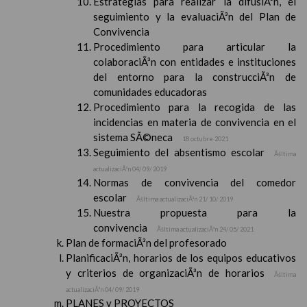
Estrategias para realizar la difusiÃ³n, el
seguimiento y la evaluaciÃ³n del Plan de
Convivencia
Procedimiento para articular la
colaboraciÃ³n con entidades e instituciones
del entorno para la construcciÃ³n de
comunidades educadoras
Procedimiento para la recogida de las
incidencias en materia de convivencia en el
sistema SÃ©neca
18 octubre 2021
Seguimiento del absentismo escolar
Ãšltima
actualizaciÃ³n 04/ 09/ 2019
Normas de convivencia del comedor
escolar
Ãšltima actualizaciÃ³n 21/ 10/ 2019
Nuestra propuesta para la
convivencia
Ãšltima actualizaciÃ³n 24/ 05/ 2021
Plan de formaciÃ³n del profesorado
PlanificaciÃ³n, horarios de los equipos educativos
y criterios de organizaciÃ³n de horarios
Ãšltima
actualizaciÃ³n 04/ 09/ 2019
PLANES y PROYECTOS