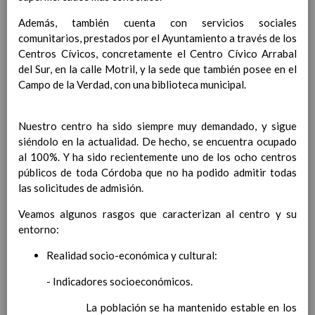
InterrelaciÃ³n de las inteligencias
Además, también cuenta con servicios sociales
mÃºltiples con los objetivos generales
comunitarios, prestados por el Ayuntamiento a través de los
y de Ã¡reas curriculares.
Centros Cívicos, concretamente el Centro Cívico Arrabal
Competencias bÃ¡sicas
15 noviembre 2019
del Sur, en la calle Motril, y la sede que también posee en el
ProgramaciÃ³n y relaciÃ³n de los
Campo de la Verdad, con una biblioteca municipal.
elementos curriculares del 2Âº ciclo de
e. Infantil
15 noviembre 2019
EvaluaciÃ³n
15 noviembre 2019
Nuestro centro ha sido siempre muy demandado, y sigue
InterrelaciÃ³n familiar-centro
siéndolo en la actualidad. De hecho, se encuentra ocupado
educativo
al 100%. Y ha sido recientemente uno de los ocho centros
AtenciÃ³n a la diversidad
15 noviembre
públicos de toda Córdoba que no ha podido admitir todas
2019
las solicitudes de admisión.
Proyecto curricular de ReligiÃ³n
CatÃ³lica en Segundo Ciclo de Infantil
Veamos algunos rasgos que caracterizan al centro y su
ConcreciÃ³n curricular para la
entorno:
etapa
15 noviembre 2019
Realidad socio-económica y cultural:
Ãrea III: Lenguajes:
comunicaciÃ³n y
- Indicadores socioeconómicos.
representaciÃ³n
15 noviembre 2019
Ãrea II: Conocimiento del
La población se ha mantenido estable en los