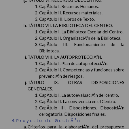
TÃTULO VI. RECURSOS DEL CENTRO.
CapÃ­tulo I. Recursos Humanos.
CapÃ­tulo II. Recursos materiales.
CapÃ­tulo III. Libros de Texto.
TÃTULO VII. LA BIBLIOTECA DEL CENTRO.
CapÃ­tulo I. La Biblioteca Escolar del Centro.
CapÃ­tulo II. OrganizaciÃ³n de la Biblioteca.
CapÃ­tulo III. Funcionamiento de la
Biblioteca.
TÃTULO VIII. LA AUTOPROTECCIÃ“N.
CapÃ­tulo I. Plan de autoprotecciÃ³n.
CapÃ­tulo II. Competencias y funciones sobre
prevenciÃ³n de riesgos.
TÃTULO IX. OTRAS DISPOSICIONES
GENERALES.
CapÃ­tulo I. La autoevaluaciÃ³n del centro.
CapÃ­tulo II. La convivencia en el Centro.
CapÃ­tulo III. Disposiciones. DisposiciÃ³n
derogatoria. Disposiciones finales.
Proyecto de GestiÃ³n
Criterios para la elaboraciÃ³n del presupuesto