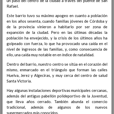
un paso del centro de la ciudad a través del puente de San
Contenido
Rafael.
Este barrio tuvo su máximo apogeo en cuanto a población
IntroducciÃ³n
en los años sesenta, cuando familias jóvenes de Córdoba y
de la provincia vinieron a habitarlo por ser zona de
expansión de la ciudad. Pero en las últimas décadas la
población ha envejecido, y la crisis de los últimos años ha
AnÃ¡lisis del Contexto
golpeado con fuerza, lo que ha provocado una caída en el
Proyecto Educativo
nivel de ingresos de las familias, y, como consecuencia de
Marco Normativo
ello, una caída muy notable en en índice de natalidad.
Objetivos propios para la mejora del rendimiento
escolar
Dentro del barrio, nuestro centro se sitúa en el corazón del
LÃ­neas generales de actuaciÃ³n pedagÃ³gica
mismo, enmarcado en el triángulo que forman las calles
CoordinaciÃ³n y concreciÃ³n de los contenidos
Huelva, Jerez y Algeciras, y muy cerca del centro de salud
curriculares, asÃ­ como el tratamiento transversal
Santa Victoria.
en las Ã¡reas de la educaciÃ³n en valores y otras
enseÃ±anzas
Hay algunas instalaciones deportivas municipales cercanas,
EducaciÃ³n Infantil (Segundo Ciclo)
además del antiguo pabellón polideportivo de la Juventud,
15
que lleva años cerrado. También abunda el comercio
noviembre 2019
Objetivos generales
tradicional, además de algunos de los nuevos
15 noviembre 2019
Ãreas Curriculares
supermercados más conocidos.