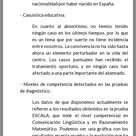
para la etapa. Perfiles de
nacionalidad por haber nacido en España.
Ã¡rea y de
- Casuística educativa.
competencias
En revisiÃ³n
Ãrea de Ciencias Sociales
En cuanto al absentismo, no hemos tenido
Objetivos del Ã¡rea
ningún caso en los últimos tiempos, por lo que
ContribuciÃ³n del Ã¡rea a
es un tema que por suerte no tiene incidencia
las competencias clave
entre nosotros. La convivencia no ha sido hasta
ConcreciÃ³n curricular
ahora un elemento perturbador en la vida del
para la etapa. Perfiles de
centro. Los casos puntuales han recibido el
Ã¡rea y de
tratamiento oportuno, y en ningún caso han
competencias
En revisiÃ³n
afectado a una parte importante del alumnado.
Ãrea de EducaciÃ³n FÃ­sica
Objetivos del Ã¡rea
- Niveles de competencia detectados en las pruebas
ContribuciÃ³n del Ã¡rea a
de diagnóstico.
las competencias clave
Los datos de que disponemos actualmente se
ConcreciÃ³n curricular
refieren a los resultados obtenidos en la prueba
para la etapa. Perfiles de
ESCALA, que mide el nivel competencial en
Ã¡rea y de competencias
Comunicación Lingüística y en Razonamiento
Ãrea de EducaciÃ³n ArtÃ­stica
Matemático. Podemos ver una gráfica con los
Objetivos del Ã¡rea
resultados en esta prueba y la evolución que ha