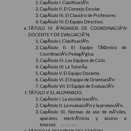
CapÃ­tulo I. ClasificaciÃ³n
CapÃ­tulo II. El Consejo Escolar.
CapÃ­tulo III. El Claustro de Profesores.
CapÃ­tulo IV. El Equipo Directivo.
TÃTULO IV. Ã“RGANOS DE COORDINACIÃ“N
DOCENTE Y DE EVALUACIÃ“N.
CapÃ­tulo I. ClasificaciÃ³n.
CapÃ­tulo II. El Equipo TÃ©cnico de
CoordinaciÃ³n PedagÃ³gica.
CapÃ­tulo III. Los Equipos de Ciclo.
CapÃ­tulo IV. La TutorÃ­a.
CapÃ­tulo V. El Equipo Docente.
CapÃ­tulo VI. El Equipo de OrientaciÃ³n
CapÃ­tulo VII. El Equipo de EvaluaciÃ³n
TÃTULO V. EL ALUMNADO.
CapÃ­tulo I. La escolarizaciÃ³n.
CapÃ­tulo II. La evaluaciÃ³n y la promociÃ³n.
CapÃ­tulo III. Normas de uso de mÃ³viles,
aparatos electrÃ³nicos y acceso a
internet.
14 / feb / 2022