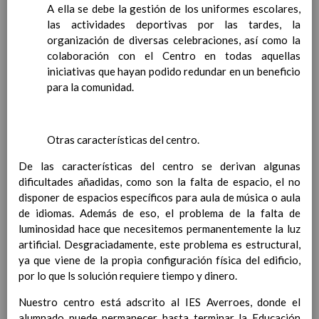
pÃºblicos los criterios de evaluaciÃ³n
A ella se debe la gestión de los uniformes escolares,
comunes y los propios de cada Ã¡rea
las actividades deportivas por las tardes, la
Instrumentos para facilitar la observaciÃ³n
organización de diversas celebraciones, así como la
continuada de la evoluciÃ³n del proceso de
colaboración con el Centro en todas aquellas
aprendizaje
iniciativas que hayan podido redundar en un beneficio
Referentes de la evaluaciÃ³n
para la comunidad.
Criterios de calificaciÃ³n de las Ã¡reas y de
las competencias clave
ParticipaciÃ³n de las familias en la
Otras características del centro.
evaluaciÃ³n
Las evaluaciones externas
De las características del centro se derivan algunas
La evaluaciÃ³n del alumnado con necesidad
dificultades añadidas, como son la falta de espacio, el no
especÃ­fica de apoyo educativo
disponer de espacios específicos para aula de música o aula
Las sesiones de evaluaciÃ³n. Actas
de idiomas. Además de eso, el problema de la falta de
Procedimiento para la informaciÃ³n a las
luminosidad hace que necesitemos permanentemente la luz
familias sobre los procesos de evaluaciÃ³n
artificial. Desgraciadamente, este problema es estructural,
Criterios de promociÃ³n del alumnado
ya que viene de la propia configuración física del edificio,
Procedimiento para tomar en consideraciÃ³n
por lo que ls solución requiere tiempo y dinero.
la informaciÃ³n y criterio del tutor/a
Nuestro centro está adscrito al IES Averroes, donde el
Procedimiento para oÃ­r a los/as tutores/as
alumnado puede permanecer hasta terminar la Educación
legales del alumnado previo a la toma de