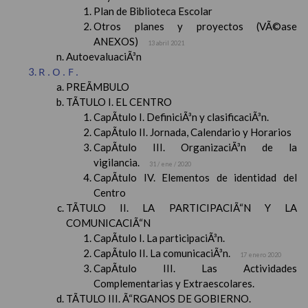
Plan de Biblioteca Escolar
Otros planes y proyectos (VÃ©ase
ANEXOS)
13 abril 2021
AutoevaluaciÃ³n
R.O.F.
PREÃMBULO
TÃTULO I. EL CENTRO
CapÃ­tulo I. DefiniciÃ³n y clasificaciÃ³n.
CapÃ­tulo II. Jornada, Calendario y Horarios
CapÃ­tulo III. OrganizaciÃ³n de la
vigilancia.
31 / ene / 2020
CapÃ­tulo IV. Elementos de identidad del
Centro
TÃTULO II. LA PARTICIPACIÃ“N Y LA
COMUNICACIÃ“N
CapÃ­tulo I. La participaciÃ³n.
CapÃ­tulo II. La comunicaciÃ³n.
17 enero 2020
CapÃ­tulo III. Las Actividades
Complementarias y Extraescolares.
TÃTULO III. Ã“RGANOS DE GOBIERNO.