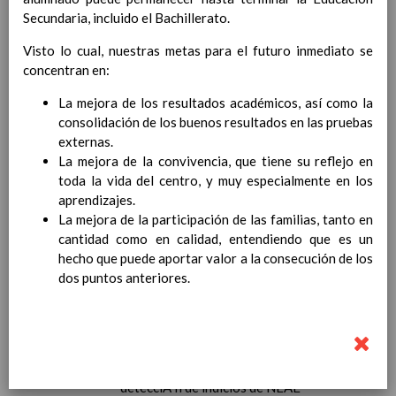
Secundaria, incluido el Bachillerato.
decisiÃ³n de promociÃ³n
Procedimiento de reclamaciÃ³n a las
Visto lo cual, nuestras metas para el futuro inmediato se
calificaciones finales y/o a la decisiÃ³n de
concentran en:
promociÃ³n
AnÃ¡lisis de resultados escolares
La mejora de los resultados académicos, así como la
Criterios pedagÃ³gicos para la determinaciÃ³n del
consolidación de los buenos resultados en las pruebas
horario individual del profesorado, y la dedicaciÃ³n
externas.
de las personas responsables de los Ã³rganos de
La mejora de la convivencia, que tiene su reflejo en
coordinaciÃ³n docente, asÃ­ como la asignaciÃ³n de
toda la vida del centro, y muy especialmente en los
tutorÃ­as y agrupamientos de alumnado.
aprendizajes.
Normativa relacionada
Elaborado 8 / Sep / 2018
La mejora de la participación de las familias, tanto en
Criterios pedagÃ³gicos para la asignaciÃ³n
cantidad como en calidad, entendiendo que es un
de enseÃ±anzas y tutorÃ­as
Elaborado 8 / Sep / 2018
hecho que puede aportar valor a la consecución de los
Plan de atenciÃ³n a la diversidad.
dos puntos anteriores.
DetecciÃ³n durante el proceso de nueva
escolarizaciÃ³n
DetecciÃ³n durante el proceso de
enseÃ±anza-aprendizaje
Procedimiento general a seguir tras la
detecciÃ³n de indicios de NEAE