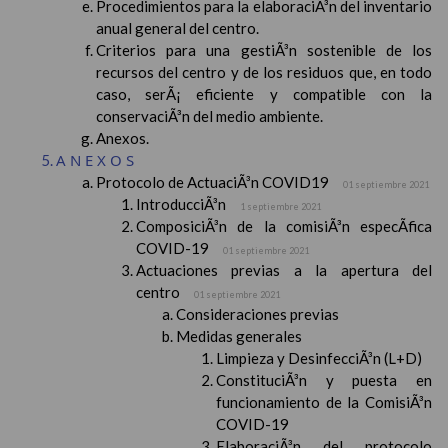
Procedimientos para la elaboraciÃ³n del inventario
anual general del centro.
Criterios para una gestiÃ³n sostenible de los
recursos del centro y de los residuos que, en todo
caso, serÃ¡ eficiente y compatible con la
conservaciÃ³n del medio ambiente.
Anexos.
ANEXOS
Protocolo de ActuaciÃ³n COVID19
01 septiembre 2021
IntroducciÃ³n
1 septiembre 2021
ComposiciÃ³n de la comisiÃ³n especÃ­fica
COVID-19
01 septiembre 2021
Actuaciones previas a la apertura del
centro
01 septiembre 2021
Consideraciones previas
Medidas generales
Limpieza y DesinfecciÃ³n (L+D)
ConstituciÃ³n y puesta en
funcionamiento de la ComisiÃ³n
COVID-19
ElaboraciÃ³n del protocolo