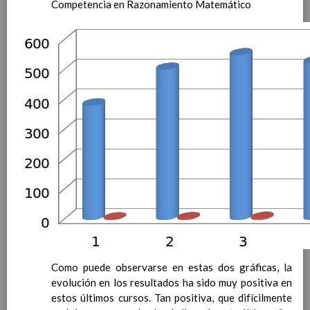
Competencia en Razonamiento Matemático
las competencias
clave
Elab/10/06/2016
ConcreciÃ³n curricular
para la etapa. Perfiles de
Ã¡rea y de
competencias
En revisiÃ³n
Ãrea de Valores Sociales y CÃ­
vicos
Objetivos del Ã¡rea
ContribuciÃ³n del Ã¡rea a
las competencias clave
ConcreciÃ³n curricular
para la etapa. Perfiles de
Ã¡rea y de
competencias
En revisiÃ³n
Ãrea de ReligiÃ³n CatÃ³lica
Objetivos del Ã¡rea
Como puede observarse en estas dos gráficas, la
ContribuciÃ³n del Ã¡rea a
evolución en los resultados ha sido muy positiva en
las competencias clave
estos últimos cursos. Tan positiva, que difícilmente
ConcreciÃ³n curricular