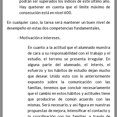
podrán ser superados los índices de este último año.
para la etapa. Perfiles de
Hay quetener en cuenta que el límite máximo de
Ã¡rea y de competencias
consecución está en nivel 600.
Ãrea de Lengua Extranjera
(FrancÃ©s)
En revisiÃ³n
En cualquier caso, la tarea será mantener un buen nivel de
Objetivos del Ã¡rea
En
desempeño en estas dos competencias fundamentales.
revisiÃ³n
ContribuciÃ³n del Ã¡rea a
- Motivación e intereses.
las competencias clave
En
En cuanto a la actitud que el alumnado muestra
revisiÃ³n
de cara a su responsabilidad con el trabajo y el
ConcreciÃ³n curricular
estudio, el terreno se presenta irregular. En
para la etapa. Perfiles de
alguna parte del alumnado, el interés, el
Ã¡rea y de
esfuerzo y los hábitos de estudio dejan mucho
competencias
En revisiÃ³n
que desear. Unido esto con lo anteriormente
Valores y temas transversales a
expuesto sobre la comunicación con las
desarrollar
familias, tenemos que concluir necesariamente
MetodologÃ­a
que el cambio en estos hábitos y actitudes tiene
Principios generales
que producirse de común acuerdo con las
metodolÃ³gicos
mismas. Será necesario, y así figura en nuestras
MetodologÃ­a especÃ­fica de
propuestas de mejora, intensificar el contacto y
cada Ã¡rea a seguir
la coordinación con las familias, a través de