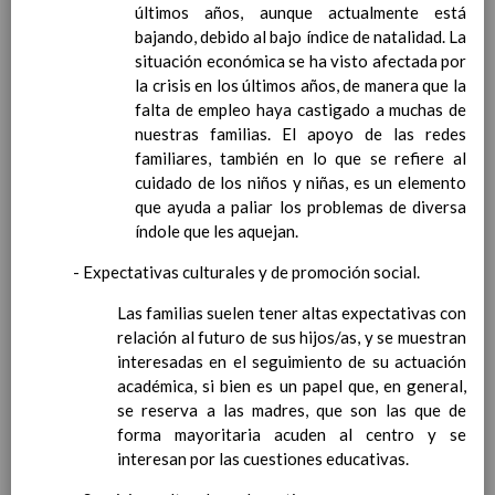
medio
15 noviembre 2019
últimos años, aunque actualmente está
Ãrea I: Conocimiento de sÃ­
bajando, debido al bajo índice de natalidad. La
mismo y autonomÃ­a
situación económica se ha visto afectada por
personal
15 noviembre 2019
la crisis en los últimos años, de manera que la
MetodologÃ­a
15 noviembre 2019
falta de empleo haya castigado a muchas de
Recursos
15 noviembre 2019
nuestras familias. El apoyo de las redes
EducaciÃ³n Primaria
familiares, también en lo que se refiere al
CoordinaciÃ³n y concreciÃ³n curricular
cuidado de los niños y niñas, es un elemento
Objetivos de la etapa
que ayuda a paliar los problemas de diversa
Ãrea de Lengua Castellana y
índole que les aquejan.
Literatura
- Expectativas culturales y de promoción social.
Objetivos del Ã¡rea
ContribuciÃ³n del Ã¡rea a
Las familias suelen tener altas expectativas con
las competencias clave
relación al futuro de sus hijos/as, y se muestran
ConcreciÃ³n curricular
interesadas en el seguimiento de su actuación
para la etapa. Perfiles de
académica, si bien es un papel que, en general,
Ã¡rea y de
se reserva a las madres, que son las que de
competencias
En revisiÃ³n
forma mayoritaria acuden al centro y se
Ãrea de MatemÃ¡ticas
interesan por las cuestiones educativas.
Objetivos del Ã¡rea
ContribuciÃ³n del Ã¡rea a