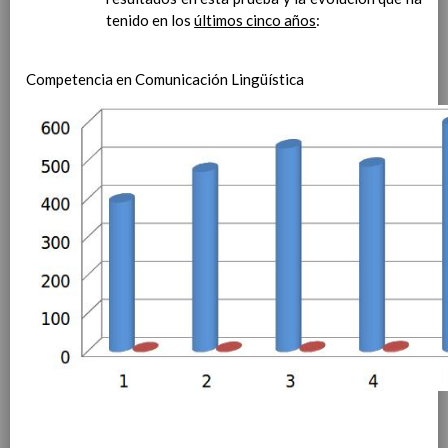
ContribuciÃ³n del Ã¡rea a
tenido en los
últimos cinco años
:
las competencias clave
ConcreciÃ³n curricular
para la etapa. Perfiles de
Competencia en Comunicación Lingüística
Ã¡rea y de
competencias
En revisiÃ³n
Ãrea de EducaciÃ³n para la
CiudadanÃ­a y los Derechos
Humanos
Objetivos del Ã¡rea
ContribuciÃ³n del Ã¡rea a
las competencias clave
ConcreciÃ³n curricular
para la etapa. Perfiles de
Ã¡rea y de
competencias
En revisiÃ³n
Ãrea de Cultura y PrÃ¡ctica
Digital
Elab/10/06/2016
Objetivos del
Ã¡rea
Elab/10/06/2016
ContribuciÃ³n del Ã¡rea a