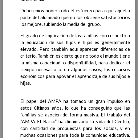
a metodologÃ­a en nuestro
Deberemos poner todo el esfuerzo para que aquella
Centro
parte del alumnado que no los obtiene satisfactorios
Papel de los deberes
los mejore, subiendo la media del grupo.
Tipos de agrupamientos
Sobre los espacios: aula, salidas,
El grado de implicación de las familias con respecto a
otrosâ€¦
la educación de sus hijos e hijas es generalmente
DistribuciÃ³n del tiempo
elevado. Pero también aquí aparecen diferencias de
escolar
Ãšltima actualizaciÃ³n C.E. 21/22
criterio. También es cierto que no todo el mundo tiene
Actividades extraescolares y
la misma capacidad, o disponibilidad, para dedicar el
complementarias
Ãšltima actualizaciÃ³n
tiempo necesario o, en algunos casos, los recursos
13 / Sep / 2019
económicos para apoyar el aprendizaje de sus hijos e
Criterios para la elaboraciÃ³n de las
hijas.
Programaciones DidÃ¡cticas y las Propuestas
PedagÃ³gicas
La evaluaciÃ³n del alumnado
El papel del AMPA ha tomado un gran impulso en
Aspectos generales de la evaluaciÃ³n.
estos últimos años, lo que ha conseguido que las
CarÃ¡cter de la misma
familias se asocien de forma masiva. El trabajo del
Criterios, procedimientos e instrumentos
“AMPA El Barco” ha dinamizado la vida del Centro,
para la realizaciÃ³n de la evaluaciÃ³n inicial
con cantidad de propuestas para los socios, y en
Procedimiento por el que se harÃ¡n
muchas ocasiones para toda la comunidad educativa.