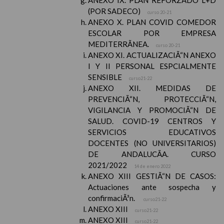
ANEXO IX. PLAN REFORZADO L+D
(POR SADECO)
curso 20-21
ANEXO X. PLAN COVID COMEDOR
ESCOLAR POR EMPRESA
MEDITERRÃNEA.
curso 20-21
ANEXO XI. ACTUALIZACIÃ“N ANEXO
I Y II PERSONAL ESPCIALMENTE
SENSIBLE
curso21-22
ANEXO XII. MEDIDAS DE
PREVENCIÃ“N, PROTECCIÃ“N,
VIGILANCIA Y PROMOCIÃ“N DE
SALUD. COVID-19 CENTROS Y
SERVICIOS EDUCATIVOS
DOCENTES (NO UNIVERSITARIOS)
DE ANDALUCÃA. CURSO
2021/2022
14 de enero 2022
ANEXO XIII GESTIÃ“N DE CASOS:
Actuaciones ante sospecha y
confirmaciÃ³n.
curso21-22
ANEXO XIII
curso21-22
ANEXO XIII
curso21-22