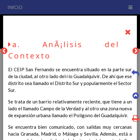
INICIO
PLAN DE CENTRO
CEIP San Fernando
a. AnÃ¡lisis del
Contexto
El CEIP San Fernando se encuentra situado en la parte sur
PLAN DE CENTRO
de la ciudad, al otro lado del río Guadalquivir. De ahí que ese
distrito sea llamado el Distrito Sur y popularmente el Sector
Sur.
La entrada en vigor del Real Decreto 126/2014, de 28 de
febrero, por el que se establece el currículo básico de la
Se trata de un barrio relativamente reciente, que tiene a un
Educación Primaria, se ha hecho necesario la revisión y
lado el llamado Campo de la Verdad y al otro una zona nueva
adecuación de nuestro Plan de Centro a esta normativa, el cual
de expansión urbana llamado el Polígono del Guadalquivir.
usted podrá consultar desde este sitio web.
Se encuentra bien comunicado, con salidas muy cercanas
Esperamos que sea de su interés.
hacia Granada, Madrid, o Málaga y Sevilla. Además, está a