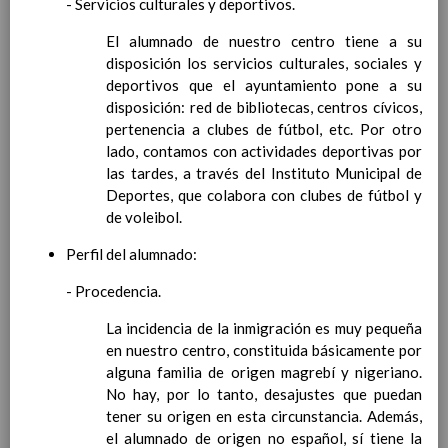
- Servicios culturales y deportivos.
las competencias clave
ConcreciÃ³n curricular
El alumnado de nuestro centro tiene a su
para la etapa. Perfiles de
disposición los servicios culturales, sociales y
Ã¡rea y de
deportivos que el ayuntamiento pone a su
competencias
disposición: red de bibliotecas, centros cívicos,
En revisiÃ³n
Ãrea de Lengua Extranjera
pertenencia a clubes de fútbol, etc. Por otro
(inglÃ©s)
lado, contamos con actividades deportivas por
Objetivos del Ã¡rea
las tardes, a través del Instituto Municipal de
ContribuciÃ³n del Ã¡rea a
Deportes, que colabora con clubes de fútbol y
las competencias clave
de voleibol.
ConcreciÃ³n curricular
Perfil del alumnado:
para la etapa. Perfiles de
Ã¡rea y de
- Procedencia.
competencias
En revisiÃ³n
Ãrea de Ciencias de la
La incidencia de la inmigración es muy pequeña
Naturaleza
en nuestro centro, constituida básicamente por
Objetivos del Ã¡rea
alguna familia de origen magrebí y nigeriano.
ContribuciÃ³n del Ã¡rea a
No hay, por lo tanto, desajustes que puedan
las competencias clave
tener su origen en esta circunstancia. Además,
ConcreciÃ³n curricular
el alumnado de origen no español, sí tiene la