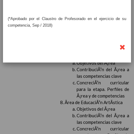
Ãrea de Ciencias Sociales
Objetivos del Ã¡rea
ContribuciÃ³n del Ã¡rea a
(*Aprobado por el Claustro de Profesorado en el ejercicio de su
las competencias clave
competencia, Sep / 2018)
ConcreciÃ³n curricular
para la etapa. Perfiles de
Ã¡rea y de
competencias
En revisiÃ³n
Ãrea de EducaciÃ³n FÃ­sica
Objetivos del Ã¡rea
ContribuciÃ³n del Ã¡rea a
las competencias clave
ConcreciÃ³n curricular
para la etapa. Perfiles de
Ã¡rea y de competencias
Ãrea de EducaciÃ³n ArtÃ­stica
Objetivos del Ã¡rea
ContribuciÃ³n del Ã¡rea a
las competencias clave
ConcreciÃ³n curricular