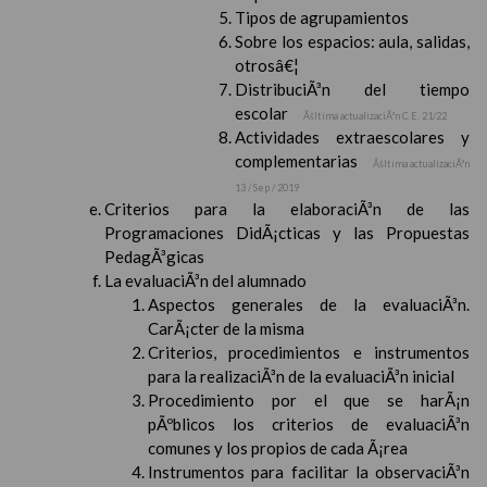
Tipos de agrupamientos
Sobre los espacios: aula, salidas,
otrosâ€¦
DistribuciÃ³n del tiempo
escolar
Ãšltima actualizaciÃ³n C.E. 21/22
Actividades extraescolares y
complementarias
Ãšltima actualizaciÃ³n
13 / Sep / 2019
Criterios para la elaboraciÃ³n de las
Programaciones DidÃ¡cticas y las Propuestas
PedagÃ³gicas
La evaluaciÃ³n del alumnado
Aspectos generales de la evaluaciÃ³n.
CarÃ¡cter de la misma
Criterios, procedimientos e instrumentos
para la realizaciÃ³n de la evaluaciÃ³n inicial
Procedimiento por el que se harÃ¡n
pÃºblicos los criterios de evaluaciÃ³n
comunes y los propios de cada Ã¡rea
Instrumentos para facilitar la observaciÃ³n