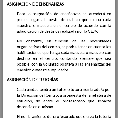
Contenido
ASIGNACIÓN DE ENSEÑANZAS
Para la asignación de enseñanzas se atenderá en
IntroducciÃ³n
primer lugar al puesto de trabajo que ocupa cada
AnÃ¡lisis del Contexto
maestro o maestra en el centro de acuerdo con la
Proyecto Educativo
adjudicación de destinos realizada por la CEJA.
Marco Normativo
Objetivos propios para la mejora del rendimiento
No obstante, en función de las necesidades
escolar
organizativas del centro, se podrá tener en cuenta las
LÃ­neas generales de actuaciÃ³n pedagÃ³gica
habilitaciones que tenga cada maestra o maestro con
CoordinaciÃ³n y concreciÃ³n de los contenidos
destino en el centro, contando siempre que sea
curriculares, asÃ­ como el tratamiento transversal
posible, con la voluntad positiva a las enseñanzas del
en las Ã¡reas de la educaciÃ³n en valores y otras
maestro o maestra implicados.
enseÃ±anzas
ASIGNACIÓN DE TUTORÍAS
EducaciÃ³n Infantil (Segundo Ciclo)
15
noviembre 2019
Cada unidad tendrá un tutor o tutora nombrado/a por
Objetivos generales
15 noviembre 2019
la Dirección del Centro, a propuesta de la jefatura de
Ãreas Curriculares
estudios, de entre el profesorado que imparta
InterrelaciÃ³n de las inteligencias
docencia en el mismo.
mÃºltiples con los objetivos generales
y de Ã¡reas curriculares.
El nombramiento del profesorado que ejerza la tutoría