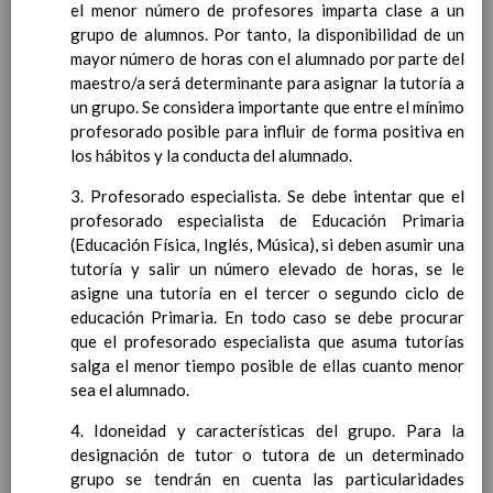
personal
el menor número de profesores imparta clase a un
15 noviembre 2019
MetodologÃ­a
grupo de alumnos. Por tanto, la disponibilidad de un
15 noviembre 2019
Recursos
mayor número de horas con el alumnado por parte del
15 noviembre 2019
EducaciÃ³n Primaria
maestro/a será determinante para asignar la tutoría a
CoordinaciÃ³n y concreciÃ³n curricular
un grupo. Se considera importante que entre el mínimo
Objetivos de la etapa
profesorado posible para influir de forma positiva en
Ãrea de Lengua Castellana y
los hábitos y la conducta del alumnado.
Literatura
3. Profesorado especialista. Se debe intentar que el
Objetivos del Ã¡rea
profesorado especialista de Educación Primaria
ContribuciÃ³n del Ã¡rea a
(Educación Física, Inglés, Música), si deben asumir una
las competencias clave
tutoría y salir un número elevado de horas, se le
ConcreciÃ³n curricular
asigne una tutoría en el tercer o segundo ciclo de
para la etapa. Perfiles de
educación Primaria. En todo caso se debe procurar
Ã¡rea y de
que el profesorado especialista que asuma tutorías
competencias
En revisiÃ³n
salga el menor tiempo posible de ellas cuanto menor
Ãrea de MatemÃ¡ticas
sea el alumnado.
Objetivos del Ã¡rea
ContribuciÃ³n del Ã¡rea a
4. Idoneidad y características del grupo. Para la
las competencias clave
designación de tutor o tutora de un determinado
ConcreciÃ³n curricular
grupo se tendrán en cuenta las particularidades
para la etapa. Perfiles de