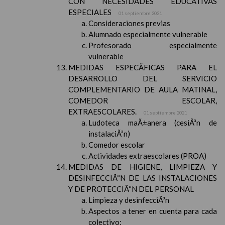
CON NECESIDADES EDUCATIVAS
ESPECIALES
01 septiembre 2021
Consideraciones previas
Alumnado especialmente vulnerable
Profesorado especialmente
vulnerable
MEDIDAS ESPECÃFICAS PARA EL
DESARROLLO DEL SERVICIO
COMPLEMENTARIO DE AULA MATINAL,
COMEDOR ESCOLAR,
EXTRAESCOLARES.
01 septiembre 2021
Ludoteca maÃ±anera (cesiÃ³n de
instalaciÃ³n)
Comedor escolar
Actividades extraescolares (PROA)
MEDIDAS DE HIGIENE, LIMPIEZA Y
DESINFECCIÃ“N DE LAS INSTALACIONES
Y DE PROTECCIÃ“N DEL PERSONAL
Limpieza y desinfecciÃ³n
Aspectos a tener en cuenta para cada
colectivo: