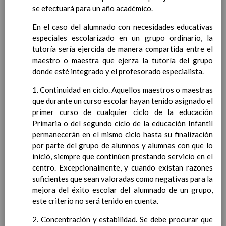
Competencias bÃ¡sicas
se efectuará para un año académico.
15 noviembre 2019
ProgramaciÃ³n y relaciÃ³n de los
En el caso del alumnado con necesidades educativas
elementos curriculares del 2Âº ciclo de
especiales escolarizado en un grupo ordinario, la
e. Infantil
15 noviembre 2019
tutoría sería ejercida de manera compartida entre el
EvaluaciÃ³n
15 noviembre 2019
maestro o maestra que ejerza la tutoría del grupo
InterrelaciÃ³n familiar-centro
donde esté integrado y el profesorado especialista.
educativo
AtenciÃ³n a la diversidad
15 noviembre
1. Continuidad en ciclo. Aquellos maestros o maestras
2019
que durante un curso escolar hayan tenido asignado el
Proyecto curricular de ReligiÃ³n
primer curso de cualquier ciclo de la educación
CatÃ³lica en Segundo Ciclo de Infantil
Primaria o del segundo ciclo de la educación Infantil
ConcreciÃ³n curricular para la
permanecerán en el mismo ciclo hasta su finalización
etapa
15 noviembre 2019
por parte del grupo de alumnos y alumnas con que lo
Ãrea III: Lenguajes:
inició, siempre que continúen prestando servicio en el
comunicaciÃ³n y
centro. Excepcionalmente, y cuando existan razones
representaciÃ³n
15 noviembre 2019
suficientes que sean valoradas como negativas para la
Ãrea II: Conocimiento del
mejora del éxito escolar del alumnado de un grupo,
medio
15 noviembre 2019
este criterio no será tenido en cuenta.
Ãrea I: Conocimiento de sÃ­
mismo y autonomÃ­a
2. Concentración y estabilidad. Se debe procurar que