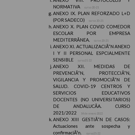
ANEXO VIII. PROTOCOLOS Y
NORMATIVA
curso 20-21
ANEXO IX. PLAN REFORZADO L+D
(POR SADECO)
curso 20-21
ANEXO X. PLAN COVID COMEDOR
ESCOLAR POR EMPRESA
MEDITERRÃNEA.
curso 20-21
ANEXO XI. ACTUALIZACIÃ“N ANEXO
I Y II PERSONAL ESPCIALMENTE
SENSIBLE
curso21-22
ANEXO XII. MEDIDAS DE
PREVENCIÃ“N, PROTECCIÃ“N,
VIGILANCIA Y PROMOCIÃ“N DE
SALUD. COVID-19 CENTROS Y
SERVICIOS EDUCATIVOS
DOCENTES (NO UNIVERSITARIOS)
DE ANDALUCÃA. CURSO
2021/2022
14 de enero 2022
ANEXO XIII GESTIÃ“N DE CASOS:
Actuaciones ante sospecha y
confirmaciÃ³n.
curso21-22