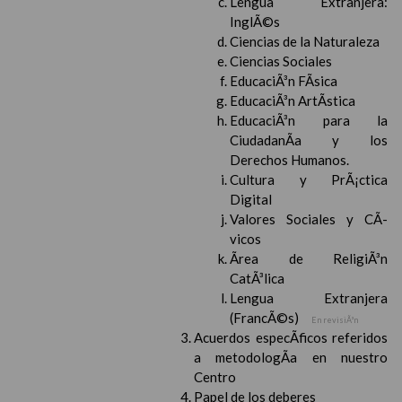
Lengua Extranjera:
InglÃ©s
Ciencias de la Naturaleza
Ciencias Sociales
EducaciÃ³n FÃ­sica
EducaciÃ³n ArtÃ­stica
EducaciÃ³n para la
CiudadanÃ­a y los
Derechos Humanos.
Cultura y PrÃ¡ctica
Digital
Valores Sociales y CÃ­
vicos
Ãrea de ReligiÃ³n
CatÃ³lica
Lengua Extranjera
(FrancÃ©s)
En revisiÃ³n
Acuerdos especÃ­ficos referidos
a metodologÃ­a en nuestro
Centro
Papel de los deberes