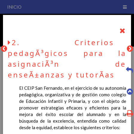
INICIO
PLAN DE CENTRO
CEIP San Fernando
2. Criterios
pedagÃ³gicos para la
asignaciÃ³n de
PLAN DE CENTRO
enseÃ±anzas y tutorÃ­as
El CEIP San Fernando, en el ejercicio de su autonomía
La entrada en vigor del Real Decreto 126/2014, de 28 de
pedagógica, organizativa y de gestión como colegio
febrero, por el que se establece el currículo básico de la
de Educación Infantil y Primaria, y con el objeto de
Educación Primaria, se ha hecho necesario la revisión y
promover estrategias eficaces y eficientes para la
adecuación de nuestro Plan de Centro a esta normativa, el cual
mejora del éxito escolar del alumnado y en la
usted podrá consultar desde este sitio web.
búsqueda de la excelencia, entendida como calidad
Esperamos que sea de su interés.
desde la equidad, establece los siguientes criterios: