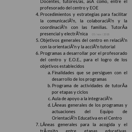
Docentes, tutores/as, asÃ­ como, entre el
profesorado del centro y EOE
Procedimientos y estrategias para facilitar
la comunicaciÃ³n, la colaboraciÃ³n y la
coordinaciÃ³n con las familias. TutorÃ­a
presencial y electrÃ³nica
05 / nov / 2018
Objetivos generales del centro en relaciÃ³n
con la orientaciÃ³n y la acciÃ³n tutorial
Programas a desarrollar por el profesorado
del centro y E.O.E., para el logro de los
objetivos establecidos
Finalidades que se persiguen con el
desarrollo de los programas
Programa de actividades de tutorÃ­a
por etapas y ciclos
Aula de apoyo a la integraciÃ³n
LÃ­neas generales de los programas y
actuaciones del Equipo de
OrientaciÃ³n Educativa en el Centro
LÃ­neas generales para la acogida y el
trÃ¡nsito entre etapas educativas,