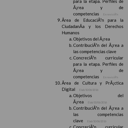
para la etapa. Perfiles de
Ã¡rea y de
competencias
En revisiÃ³n
Ãrea de EducaciÃ³n para la
CiudadanÃ­a y los Derechos
Humanos
Objetivos del Ã¡rea
ContribuciÃ³n del Ã¡rea a
las competencias clave
ConcreciÃ³n curricular
para la etapa. Perfiles de
Ã¡rea y de
competencias
En revisiÃ³n
Ãrea de Cultura y PrÃ¡ctica
Digital
Elab/10/06/2016
Objetivos del
Ã¡rea
Elab/10/06/2016
ContribuciÃ³n del Ã¡rea a
las competencias
clave
Elab/10/06/2016
ConcreciÃ³n curricular