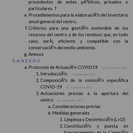
procedentes de entes pÃºblicos, privados o
particulares. T
Procedimientos para la elaboraciÃ³n del inventario
anual general del centro.
Criterios para una gestiÃ³n sostenible de los
recursos del centro y de los residuos que, en todo
caso, serÃ¡ eficiente y compatible con la
conservaciÃ³n del medio ambiente.
Anexos.
ANEXOS
Protocolo de ActuaciÃ³n COVID19
01 septiembre 2021
IntroducciÃ³n
1 septiembre 2021
ComposiciÃ³n de la comisiÃ³n especÃ­fica
COVID-19
01 septiembre 2021
Actuaciones previas a la apertura del
centro
01 septiembre 2021
Consideraciones previas
Medidas generales
Limpieza y DesinfecciÃ³n (L+D)
ConstituciÃ³n y puesta en
funcionamiento de la ComisiÃ³n