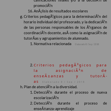
calificaciones finales y/o a la decisiÃ³n de
promociÃ³n
AnÃ¡lisis de resultados escolares
Criterios pedagÃ³gicos para la determinaciÃ³n del
horario individual del profesorado, y la dedicaciÃ³n
de las personas responsables de los Ã³rganos de
coordinaciÃ³n docente, asÃ­ como la asignaciÃ³n de
tutorÃ­as y agrupamientos de alumnado.
Normativa relacionada
Elaborado 8 / Sep / 2018
Criterios pedagÃ³gicos para
la asignaciÃ³n de
enseÃ±anzas y tutorÃ­
as
Elaborado 8 / Sep / 2018
Plan de atenciÃ³n a la diversidad.
DetecciÃ³n durante el proceso de nueva
escolarizaciÃ³n
DetecciÃ³n durante el proceso de
enseÃ±anza-aprendizaje