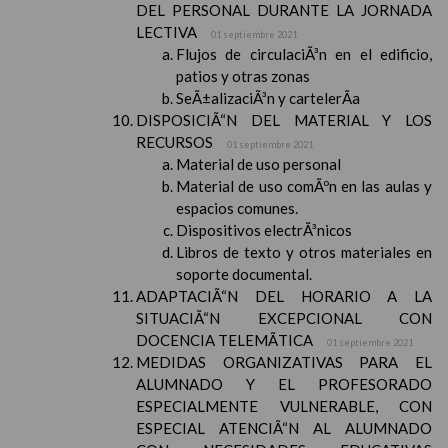
DEL PERSONAL DURANTE LA JORNADA
LECTIVA
01 septiembre 2021
Flujos de circulaciÃ³n en el edificio,
patios y otras zonas
SeÃ±alizaciÃ³n y cartelerÃ­a
DISPOSICIÃ“N DEL MATERIAL Y LOS
RECURSOS
01 septiembre 2021
Material de uso personal
Material de uso comÃºn en las aulas y
espacios comunes.
Dispositivos electrÃ³nicos
Libros de texto y otros materiales en
soporte documental.
ADAPTACIÃ“N DEL HORARIO A LA
SITUACIÃ“N EXCEPCIONAL CON
DOCENCIA TELEMÃTICA
01 septiembre 2021
MEDIDAS ORGANIZATIVAS PARA EL
ALUMNADO Y EL PROFESORADO
ESPECIALMENTE VULNERABLE, CON
ESPECIAL ATENCIÃ“N AL ALUMNADO