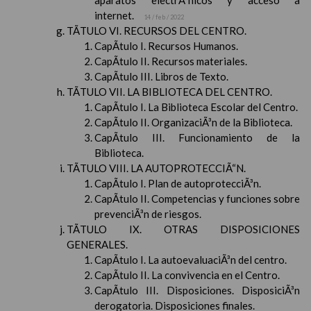
aparatos electrÃ³nicos y acceso a
internet.
14 / feb / 2022
TÃTULO VI. RECURSOS DEL CENTRO.
CapÃ­tulo I. Recursos Humanos.
CapÃ­tulo II. Recursos materiales.
CapÃ­tulo III. Libros de Texto.
TÃTULO VII. LA BIBLIOTECA DEL CENTRO.
CapÃ­tulo I. La Biblioteca Escolar del Centro.
CapÃ­tulo II. OrganizaciÃ³n de la Biblioteca.
CapÃ­tulo III. Funcionamiento de la
Biblioteca.
TÃTULO VIII. LA AUTOPROTECCIÃ“N.
CapÃ­tulo I. Plan de autoprotecciÃ³n.
CapÃ­tulo II. Competencias y funciones sobre
prevenciÃ³n de riesgos.
TÃTULO IX. OTRAS DISPOSICIONES
GENERALES.
CapÃ­tulo I. La autoevaluaciÃ³n del centro.
CapÃ­tulo II. La convivencia en el Centro.
CapÃ­tulo III. Disposiciones. DisposiciÃ³n
derogatoria. Disposiciones finales.