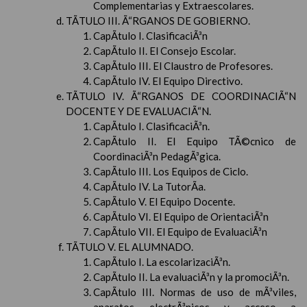
Complementarias y Extraescolares.
TÃTULO III. Ã“RGANOS DE GOBIERNO.
CapÃ­tulo I. ClasificaciÃ³n
CapÃ­tulo II. El Consejo Escolar.
CapÃ­tulo III. El Claustro de Profesores.
CapÃ­tulo IV. El Equipo Directivo.
TÃTULO IV. Ã“RGANOS DE COORDINACIÃ“N
DOCENTE Y DE EVALUACIÃ“N.
CapÃ­tulo I. ClasificaciÃ³n.
CapÃ­tulo II. El Equipo TÃ©cnico de
CoordinaciÃ³n PedagÃ³gica.
CapÃ­tulo III. Los Equipos de Ciclo.
CapÃ­tulo IV. La TutorÃ­a.
CapÃ­tulo V. El Equipo Docente.
CapÃ­tulo VI. El Equipo de OrientaciÃ³n
CapÃ­tulo VII. El Equipo de EvaluaciÃ³n
TÃTULO V. EL ALUMNADO.
CapÃ­tulo I. La escolarizaciÃ³n.
CapÃ­tulo II. La evaluaciÃ³n y la promociÃ³n.
CapÃ­tulo III. Normas de uso de mÃ³viles,