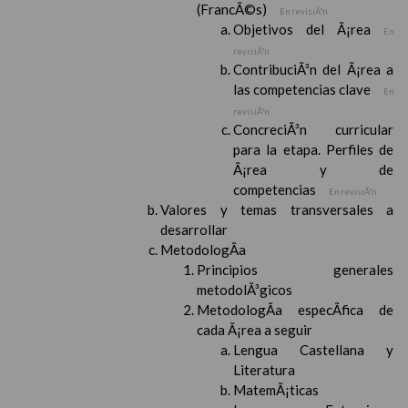
(FrancÃ©s)
En revisiÃ³n
Objetivos del Ã¡rea
En
revisiÃ³n
ContribuciÃ³n del Ã¡rea a
las competencias clave
En
revisiÃ³n
ConcreciÃ³n curricular
para la etapa. Perfiles de
Ã¡rea y de
competencias
En revisiÃ³n
Valores y temas transversales a
desarrollar
MetodologÃ­a
Principios generales
metodolÃ³gicos
MetodologÃ­a especÃ­fica de
cada Ã¡rea a seguir
Lengua Castellana y
Literatura
MatemÃ¡ticas