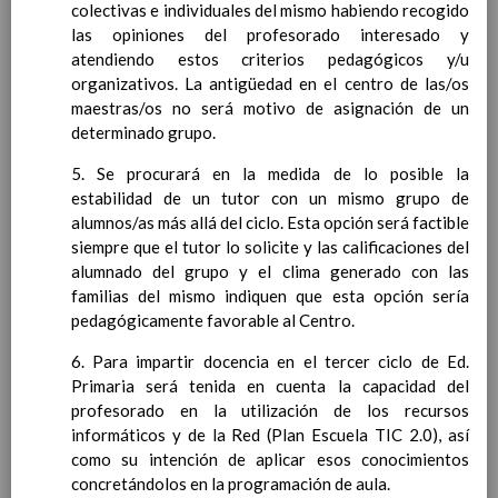
colectivas e individuales del mismo habiendo recogido
Ã¡rea y de
las opiniones del profesorado interesado y
competencias
En revisiÃ³n
atendiendo estos criterios pedagógicos y/u
Ãrea de Lengua Extranjera
organizativos. La antigüedad en el centro de las/os
(inglÃ©s)
maestras/os no será motivo de asignación de un
Objetivos del Ã¡rea
determinado grupo.
ContribuciÃ³n del Ã¡rea a
las competencias clave
5. Se procurará en la medida de lo posible la
ConcreciÃ³n curricular
estabilidad de un tutor con un mismo grupo de
para la etapa. Perfiles de
alumnos/as más allá del ciclo. Esta opción será factible
Ã¡rea y de
siempre que el tutor lo solicite y las calificaciones del
competencias
alumnado del grupo y el clima generado con las
En revisiÃ³n
Ãrea de Ciencias de la
familias del mismo indiquen que esta opción sería
Naturaleza
pedagógicamente favorable al Centro.
Objetivos del Ã¡rea
6. Para impartir docencia en el tercer ciclo de Ed.
ContribuciÃ³n del Ã¡rea a
Primaria será tenida en cuenta la capacidad del
las competencias clave
profesorado en la utilización de los recursos
ConcreciÃ³n curricular
informáticos y de la Red (Plan Escuela TIC 2.0), así
para la etapa. Perfiles de
como su intención de aplicar esos conocimientos
Ã¡rea y de
concretándolos en la programación de aula.
competencias
En revisiÃ³n