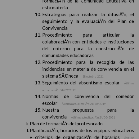
formaciÃ³n de la Comunidad Educativa en
esta materia
Estrategias para realizar la difusiÃ³n, el
seguimiento y la evaluaciÃ³n del Plan de
Convivencia
Procedimiento para articular la
colaboraciÃ³n con entidades e instituciones
del entorno para la construcciÃ³n de
comunidades educadoras
Procedimiento para la recogida de las
incidencias en materia de convivencia en el
sistema SÃ©neca
18 octubre 2021
Seguimiento del absentismo escolar
Ãšltima
actualizaciÃ³n 04/ 09/ 2019
Normas de convivencia del comedor
escolar
Ãšltima actualizaciÃ³n 21/ 10/ 2019
Nuestra propuesta para la
convivencia
Ãšltima actualizaciÃ³n 24/ 05/ 2021
Plan de formaciÃ³n del profesorado
PlanificaciÃ³n, horarios de los equipos educativos
y criterios de organizaciÃ³n de horarios
Ãšltima