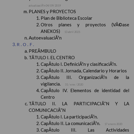
actualizaciÃ³n 04/ 09/ 2019
PLANES y PROYECTOS
Plan de Biblioteca Escolar
Otros planes y proyectos (VÃ©ase
ANEXOS)
13 abril 2021
AutoevaluaciÃ³n
R.O.F.
PREÃMBULO
TÃTULO I. EL CENTRO
CapÃ­tulo I. DefiniciÃ³n y clasificaciÃ³n.
CapÃ­tulo II. Jornada, Calendario y Horarios
CapÃ­tulo III. OrganizaciÃ³n de la
vigilancia.
31 / ene / 2020
CapÃ­tulo IV. Elementos de identidad del
Centro
TÃTULO II. LA PARTICIPACIÃ“N Y LA
COMUNICACIÃ“N
CapÃ­tulo I. La participaciÃ³n.
CapÃ­tulo II. La comunicaciÃ³n.
17 enero 2020
CapÃ­tulo III. Las Actividades