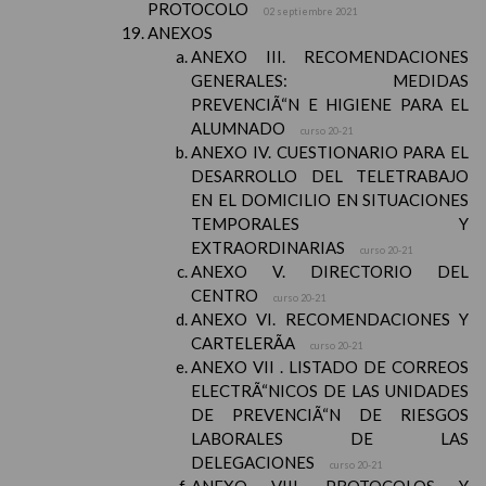
PROTOCOLO
02 septiembre 2021
ANEXOS
ANEXO III. RECOMENDACIONES
GENERALES: MEDIDAS
PREVENCIÃ“N E HIGIENE PARA EL
ALUMNADO
curso 20-21
ANEXO IV. CUESTIONARIO PARA EL
DESARROLLO DEL TELETRABAJO
EN EL DOMICILIO EN SITUACIONES
TEMPORALES Y
EXTRAORDINARIAS
curso 20-21
ANEXO V. DIRECTORIO DEL
CENTRO
curso 20-21
ANEXO VI. RECOMENDACIONES Y
CARTELERÃA
curso 20-21
ANEXO VII . LISTADO DE CORREOS
ELECTRÃ“NICOS DE LAS UNIDADES
DE PREVENCIÃ“N DE RIESGOS
LABORALES DE LAS
DELEGACIONES
curso 20-21