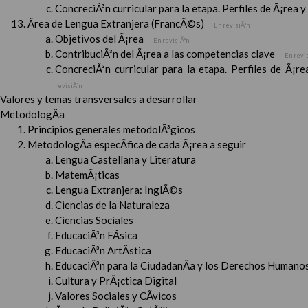
ConcreciÃ³n curricular para la etapa. Perfiles de Ã¡rea 
Ãrea de Lengua Extranjera (FrancÃ©s)
En revisiÃ³n
Objetivos del Ã¡rea
En revisiÃ³n
ContribuciÃ³n del Ã¡rea a las competencias clave
En revi
ConcreciÃ³n curricular para la etapa. Perfiles de Ã¡r
revisiÃ³n
Valores y temas transversales a desarrollar
MetodologÃ­a
Principios generales metodolÃ³gicos
MetodologÃ­a especÃ­fica de cada Ã¡rea a seguir
Lengua Castellana y Literatura
MatemÃ¡ticas
Lengua Extranjera: InglÃ©s
Ciencias de la Naturaleza
Ciencias Sociales
EducaciÃ³n FÃ­sica
EducaciÃ³n ArtÃ­stica
EducaciÃ³n para la CiudadanÃ­a y los Derechos Humanos
Cultura y PrÃ¡ctica Digital
Valores Sociales y CÃ­vicos