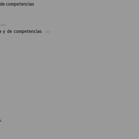
y de competencias
siÃ³n
ea y de competencias
En
.