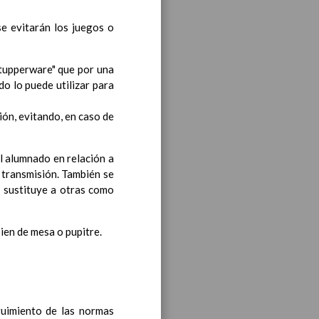
se evitarán los juegos o
bre 2019
noviembre 2019
"tupperware" que por una
o lo puede utilizar para
ión, evitando, en caso de
el alumnado en relación a
 transmisión. También se
 sustituye a otras como
ea y de competencias
En
ien de mesa o pupitre.
ea y de competencias
En
guimiento de las normas