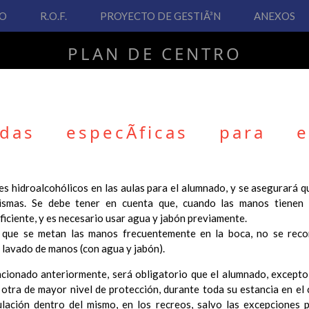
VO
R.O.F.
PROYECTO DE GESTIÃ³N
ANEXOS
PLAN DE CENTRO
CEIP San Fernando
das especÃ­ficas para e
PLAN DE CENTRO
s hidroalcohólicos en las aulas para el alumnado, y se asegurará q
ismas. Se debe tener en cuenta que, cuando las manos tienen su
 Real Decreto 126/2014, de 28 de febrero, por el que se establece e
ficiente, y es necesario usar agua y jabón previamente.
ha hecho necesario la revisión y adecuación de nuestro Plan de Cen
s que se metan las manos frecuentemente en la boca, no se reco
ar desde este sitio web.
l lavado de manos (con agua y jabón).
 interés.
onado anteriormente, será obligatorio que el alumnado, excepto
Contenido
 otra de mayor nivel de protección, durante toda su estancia en el 
ulación dentro del mismo, en los recreos, salvo las excepciones 