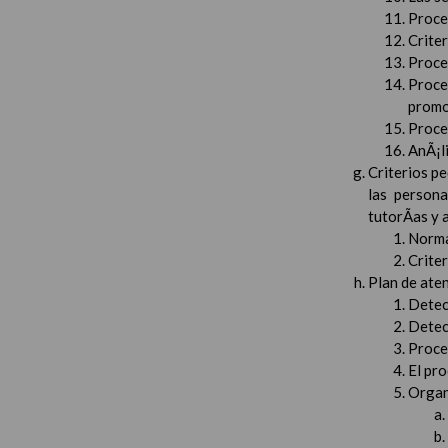
Proced
Crite
Proced
Proce
promo
Proced
AnÃ¡li
Criterios pe
las persona
tutorÃ­as y
Norma
Crite
Plan de aten
Detec
Detec
Proced
El pr
Organ