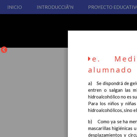
INICIO
INTRODUCCIÃ³N
PROYECTO EDUCATI
e. Medi
alumnado
a) Se dispondrá de gele
entren o salgan las m
La entrada en vigor del
hidroalcohólico no es su
Educación Primaria, se 
Para los niños y niña
cual usted podrá consult
hidroalcohólicos, sino e
Esperamos que sea de su
b) Como ya se ha menci
mascarillas higiénicas u
desplazamientos y circ