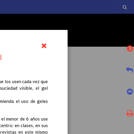
l
ue los usen cada vez que
ciedad visible, el gel
l currículo básico de la
tro a esta normativa, el
mienda el uso de geles
 el menor de 6 años use
centro: en clases, en sus
previstas en este mismo