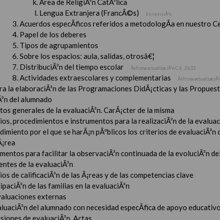
Ãrea de ReligiÃ³n CatÃ³lica
Lengua Extranjera (FrancÃ©s)
En revisiÃ³n
Acuerdos especÃ­ficos referidos a metodologÃ­a en nuestro C
Papel de los deberes
Tipos de agrupamientos
Sobre los espacios: aula, salidas, otrosâ€¦
DistribuciÃ³n del tiempo escolar
Ãšltima actualizaciÃ³n C.E. 21/22
Actividades extraescolares y complementarias
Ãšltima actualizaciÃ³
ara la elaboraciÃ³n de las Programaciones DidÃ¡cticas y las Propue
Ã³n del alumnado
tos generales de la evaluaciÃ³n. CarÃ¡cter de la misma
ios, procedimientos e instrumentos para la realizaciÃ³n de la evaluaci
imiento por el que se harÃ¡n pÃºblicos los criterios de evaluaciÃ³n
Ã¡rea
mentos para facilitar la observaciÃ³n continuada de la evoluciÃ³n de
entes de la evaluaciÃ³n
ios de calificaciÃ³n de las Ã¡reas y de las competencias clave
ipaciÃ³n de las familias en la evaluaciÃ³n
valuaciones externas
aluaciÃ³n del alumnado con necesidad especÃ­fica de apoyo educativ
esiones de evaluaciÃ³n. Actas