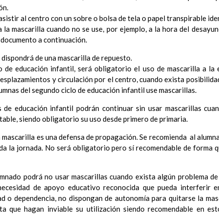
ón.
Ã³n
sistir al centro con un sobre o bolsa de tela o papel transpirable id
el Contexto
a la mascarilla cuando no se use, por ejemplo, a la hora del desayun
ducativo
 documento a continuación.
ativo
ropios para la mejora del rendimiento escolar
 dispondrá de una mascarilla de repuesto.
erales de actuaciÃ³n pedagÃ³gica
 de educación infantil, será obligatorio el uso de mascarilla a la e
³n y concreciÃ³n de los contenidos curriculares, asÃ­ como el tratam
esplazamientos y circulación por el centro, cuando exista posibilida
a educaciÃ³n en valores y otras enseÃ±anzas
umnas del segundo ciclo de educación infantil use mascarillas.
iÃ³n Infantil (Segundo Ciclo)
15 noviembre 2019
Objetivos generales
s de educación infantil podrán continuar sin usar mascarillas cu
15 noviembre 2019
Ãreas Curriculares
able, siendo obligatorio su uso desde primero de primaria.
InterrelaciÃ³n de las inteligencias mÃºltiples con los objetivo
la mascarilla es una defensa de propagación. Se recomienda al alumna
curriculares.
oda la jornada. No será obligatorio pero sí recomendable de forma 
Competencias bÃ¡sicas
15 noviembre 2019
ProgramaciÃ³n y relaciÃ³n de los elementos curriculares del 2Âº 
noviembre 2019
mnado podrá no usar mascarillas cuando exista algún problema de 
EvaluaciÃ³n
15 noviembre 2019
ecesidad de apoyo educativo reconocida que pueda interferir e
InterrelaciÃ³n familiar-centro educativo
ad o dependencia, no dispongan de autonomía para quitarse la masc
AtenciÃ³n a la diversidad
15 noviembre 2019
ta que hagan inviable su utilización siendo recomendable en es
Proyecto curricular de ReligiÃ³n CatÃ³lica en Segundo Ciclo de Infan