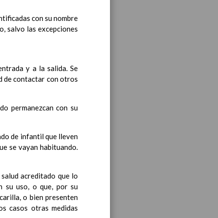
entificadas con su nombre
o, salvo las excepciones
ntrada y a la salida. Se
iento transversal en las
d de contactar con otros
ando permanezcan con su
s generales y de Ã¡reas
do de infantil que lleven
que se vayan habituando.
ciclo de e. Infantil
15
salud acreditado que lo
n su uso, o que, por su
arilla, o bien presenten
tos casos otras medidas
til