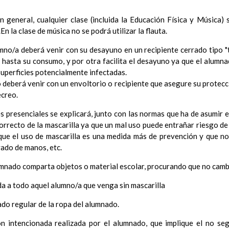
ConcreciÃ³n curricular para la etapa
15 noviembre 2019
Ãrea III: Lenguajes: comunicaciÃ³n y representaciÃ³n
 general, cualquier clase (incluida la Educación Física y Música) 
15 noviem
Ãrea II: Conocimiento del medio
n la clase de música no se podrá utilizar la flauta.
15 noviembre 2019
Ãrea I: Conocimiento de sÃ­ mismo y autonomÃ­a personal
15 
lumno/a deberá venir con su desayuno en un recipiente cerrado tipo 
MetodologÃ­a
15 noviembre 2019
 hasta su consumo, y por otra facilita el desayuno ya que el alumnad
Recursos
15 noviembre 2019
superficies potencialmente infectadas.
ciÃ³n Primaria
 deberá venir con un envoltorio o recipiente que asegure su protecc
CoordinaciÃ³n y concreciÃ³n curricular
ecreo.
Objetivos de la etapa
Ãrea de Lengua Castellana y Literatura
es presenciales se explicará, junto con las normas que ha de asumir 
Objetivos del Ã¡rea
correcto de la mascarilla ya que un mal uso puede entrañar riesgo de
ContribuciÃ³n del Ã¡rea a las competencias clave
que el uso de mascarilla es una medida más de prevención y que no
ConcreciÃ³n curricular para la etapa. Perfiles de Ã¡r
vado de manos, etc.
revisiÃ³n
Ãrea de MatemÃ¡ticas
umnado comparta objetos o material escolar, procurando que no camb
Objetivos del Ã¡rea
da a todo aquel alumno/a que venga sin mascarilla
ContribuciÃ³n del Ã¡rea a las competencias clave
ConcreciÃ³n curricular para la etapa. Perfiles de Ã¡r
do regular de la ropa del alumnado.
revisiÃ³n
Ãrea de Lengua Extranjera (inglÃ©s)
 intencionada realizada por el alumnado, que implique el no se