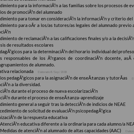
imiento para la informaciÃ³n a las familias sobre los procesos de e
rios de promociÃ³n del alumnado
imiento para tomar en consideraciÃ³n la informaciÃ³n y criterio del
dimiento para oÃ­r a los/as tutores/as legales del alumnado previo a
ciÃ³n
imiento de reclamaciÃ³n a las calificaciones finales y/o a la decisiÃ
sis de resultados escolares
dagÃ³gicos para la determinaciÃ³n del horario individual del profeso
s responsables de los Ã³rganos de coordinaciÃ³n docente, asÃ­
 agrupamientos de alumnado.
tiva relacionada
Elaborado 8 / Sep / 2018
rios pedagÃ³gicos para la asignaciÃ³n de enseÃ±anzas y tutorÃ­as
E
ciÃ³n a la diversidad.
ciÃ³n durante el proceso de nueva escolarizaciÃ³n
ciÃ³n durante el proceso de enseÃ±anza-aprendizaje
imiento general a seguir tras la detecciÃ³n de indicios de NEAE
ocedimiento de solicitud de evaluaciÃ³n psicopedagÃ³gica
izaciÃ³n de la respuesta educativa
AtenciÃ³n educativa diferente a la ordinaria para cada alumno/a NE
Medidas de atenciÃ³n al alumnado de altas capacidades (AAC)
Elabor