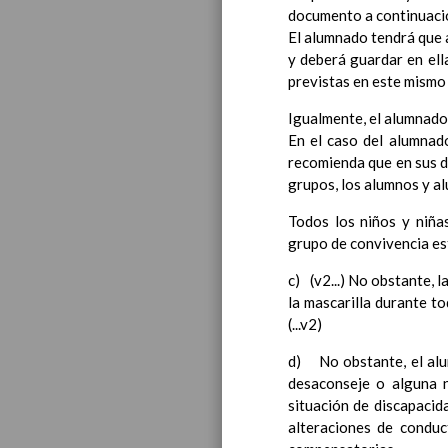
documento a continuaci
Introducci
El alumnado tendrá que a
AnÃ¡lisis d
y deberá guardar en ell
Proyecto E
previstas en este mismo
Marco Norm
Objetivos p
Igualmente, el alumnado
LÃ­neas gen
En el caso del alumnado
CoordinaciÃ
recomienda que en sus d
Ã¡reas de l
grupos, los alumnos y al
Educac
Todos los niños y niña
grupo de convivencia est
c) (v2...) No obstante, 
la mascarilla durante t
(...v2)
d) No obstante, el alu
desaconseje o alguna n
situación de discapacid
alteraciones de conduc