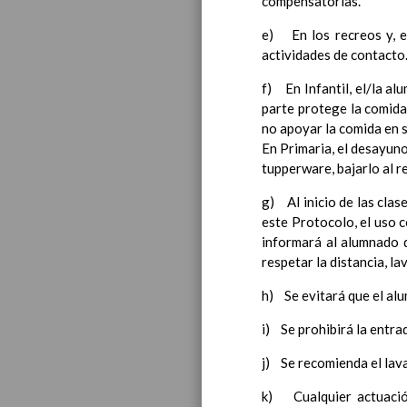
compensatorias.
e) En los recreos y, en
actividades de contacto.E
f) En Infantil, el/la a
parte protege la comida
no apoyar la comida en 
Educa
En Primaria, el desayuno
tupperware, bajarlo al r
g) Al inicio de las clas
este Protocolo, el uso 
informará al alumnado 
respetar la distancia, la
h) Se evitará que el al
i) Se prohibirá la entra
j) Se recomienda el lava
k) Cualquier actuación