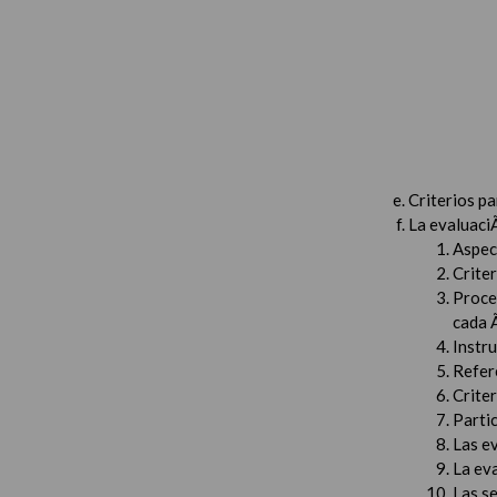
Criterios p
La evaluaci
Aspec
Criter
Proced
cada 
Instru
Refer
Criter
Partic
Las e
La ev
Las s