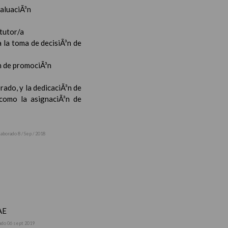
valuaciÃ³n
 tutor/a
 la toma de decisiÃ³n de
³n de promociÃ³n
rado, y la dedicaciÃ³n de
 como la asignaciÃ³n de
laborado 8 / Sep / 2018
AE
ado 06 sept 2019