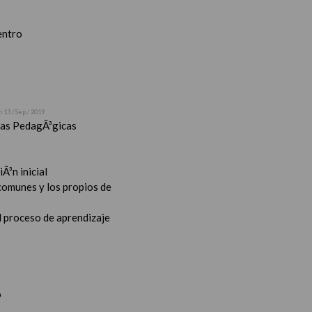
entro
n 13 / Sep / 2019
stas PedagÃ³gicas
Ã³n inicial
 comunes y los propios de
l proceso de aprendizaje
o