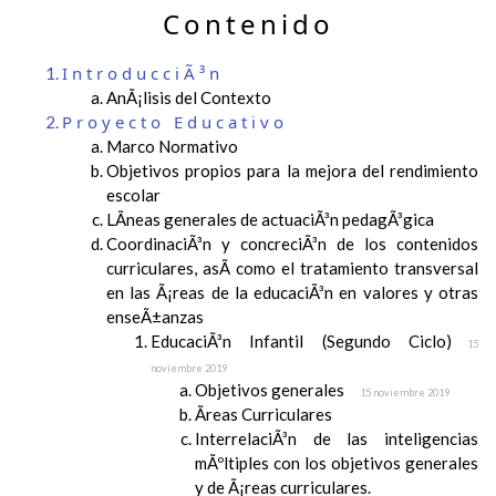
Contenido
IntroducciÃ³n
AnÃ¡lisis del Contexto
Proyecto Educativo
Marco Normativo
Objetivos propios para la mejora del rendimiento
escolar
LÃ­neas generales de actuaciÃ³n pedagÃ³gica
CoordinaciÃ³n y concreciÃ³n de los contenidos
curriculares, asÃ­ como el tratamiento transversal
en las Ã¡reas de la educaciÃ³n en valores y otras
enseÃ±anzas
EducaciÃ³n Infantil (Segundo Ciclo)
15
noviembre 2019
Objetivos generales
15 noviembre 2019
Ãreas Curriculares
InterrelaciÃ³n de las inteligencias
mÃºltiples con los objetivos generales
y de Ã¡reas curriculares.