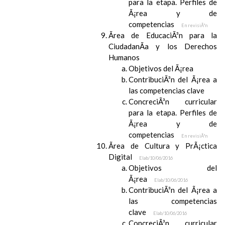
para la etapa. Perfiles de
Ã¡rea y de
competencias
En revisiÃ³n
Ãrea de EducaciÃ³n para la
CiudadanÃ­a y los Derechos
Humanos
Objetivos del Ã¡rea
ContribuciÃ³n del Ã¡rea a
las competencias clave
ConcreciÃ³n curricular
para la etapa. Perfiles de
Ã¡rea y de
competencias
En revisiÃ³n
Ãrea de Cultura y PrÃ¡ctica
Digital
Elab/10/06/2016
Objetivos del
Ã¡rea
Elab/10/06/2016
ContribuciÃ³n del Ã¡rea a
las competencias
clave
Elab/10/06/2016
ConcreciÃ³n curricular