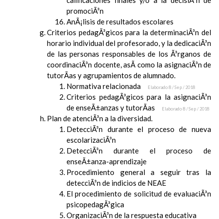
calificaciones finales y/o a la decisiÃ³n de
promociÃ³n
AnÃ¡lisis de resultados escolares
Criterios pedagÃ³gicos para la determinaciÃ³n del
horario individual del profesorado, y la dedicaciÃ³n
de las personas responsables de los Ã³rganos de
coordinaciÃ³n docente, asÃ­ como la asignaciÃ³n de
tutorÃ­as y agrupamientos de alumnado.
Normativa relacionada
Elaborado 8 / Sep / 2018
Criterios pedagÃ³gicos para la asignaciÃ³n
de enseÃ±anzas y tutorÃ­as
Elaborado 8 / Sep / 2018
Plan de atenciÃ³n a la diversidad.
DetecciÃ³n durante el proceso de nueva
escolarizaciÃ³n
DetecciÃ³n durante el proceso de
enseÃ±anza-aprendizaje
Procedimiento general a seguir tras la
detecciÃ³n de indicios de NEAE
El procedimiento de solicitud de evaluaciÃ³n
psicopedagÃ³gica
OrganizaciÃ³n de la respuesta educativa