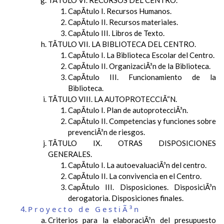
TÃTULO VI. RECURSOS DEL CENTRO.
CapÃ­tulo I. Recursos Humanos.
CapÃ­tulo II. Recursos materiales.
CapÃ­tulo III. Libros de Texto.
TÃTULO VII. LA BIBLIOTECA DEL CENTRO.
CapÃ­tulo I. La Biblioteca Escolar del Centro.
CapÃ­tulo II. OrganizaciÃ³n de la Biblioteca.
CapÃ­tulo III. Funcionamiento de la
Biblioteca.
TÃTULO VIII. LA AUTOPROTECCIÃ“N.
CapÃ­tulo I. Plan de autoprotecciÃ³n.
CapÃ­tulo II. Competencias y funciones sobre
prevenciÃ³n de riesgos.
TÃTULO IX. OTRAS DISPOSICIONES
GENERALES.
CapÃ­tulo I. La autoevaluaciÃ³n del centro.
CapÃ­tulo II. La convivencia en el Centro.
CapÃ­tulo III. Disposiciones. DisposiciÃ³n
derogatoria. Disposiciones finales.
Proyecto de GestiÃ³n
Criterios para la elaboraciÃ³n del presupuesto