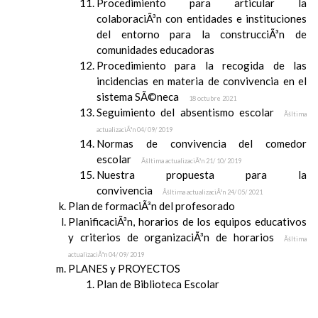
Procedimiento para articular la
colaboraciÃ³n con entidades e instituciones
del entorno para la construcciÃ³n de
comunidades educadoras
Procedimiento para la recogida de las
incidencias en materia de convivencia en el
sistema SÃ©neca
18 octubre 2021
Seguimiento del absentismo escolar
Ãšltima
actualizaciÃ³n 04/ 09/ 2019
Normas de convivencia del comedor
escolar
Ãšltima actualizaciÃ³n 21/ 10/ 2019
Nuestra propuesta para la
convivencia
Ãšltima actualizaciÃ³n 24/ 05/ 2021
Plan de formaciÃ³n del profesorado
PlanificaciÃ³n, horarios de los equipos educativos
y criterios de organizaciÃ³n de horarios
Ãšltima
actualizaciÃ³n 04/ 09/ 2019
PLANES y PROYECTOS
Plan de Biblioteca Escolar