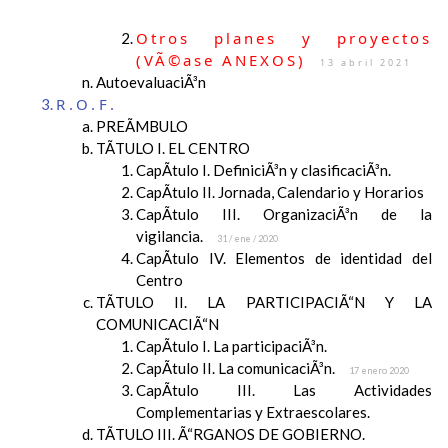
Otros planes y proyectos
(VÃ©ase ANEXOS)
13 abril 2021
AutoevaluaciÃ³n
R.O.F.
PREÃMBULO
TÃTULO I. EL CENTRO
CapÃ­tulo I. DefiniciÃ³n y clasificaciÃ³n.
CapÃ­tulo II. Jornada, Calendario y Horarios
CapÃ­tulo III. OrganizaciÃ³n de la
vigilancia.
31 / ene / 2020
CapÃ­tulo IV. Elementos de identidad del
Centro
TÃTULO II. LA PARTICIPACIÃ“N Y LA
COMUNICACIÃ“N
CapÃ­tulo I. La participaciÃ³n.
CapÃ­tulo II. La comunicaciÃ³n.
17 enero 2020
CapÃ­tulo III. Las Actividades
Complementarias y Extraescolares.
TÃTULO III. Ã“RGANOS DE GOBIERNO.