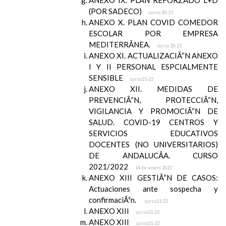
ANEXO IX. PLAN REFORZADO L+D
(POR SADECO)
curso 20-21
ANEXO X. PLAN COVID COMEDOR
ESCOLAR POR EMPRESA
MEDITERRÃNEA.
curso 20-21
ANEXO XI. ACTUALIZACIÃ“N ANEXO
I Y II PERSONAL ESPCIALMENTE
SENSIBLE
curso21-22
ANEXO XII. MEDIDAS DE
PREVENCIÃ“N, PROTECCIÃ“N,
VIGILANCIA Y PROMOCIÃ“N DE
SALUD. COVID-19 CENTROS Y
SERVICIOS EDUCATIVOS
DOCENTES (NO UNIVERSITARIOS)
DE ANDALUCÃA. CURSO
2021/2022
14 de enero 2022
ANEXO XIII GESTIÃ“N DE CASOS:
Actuaciones ante sospecha y
confirmaciÃ³n.
curso21-22
ANEXO XIII
curso21-22
ANEXO XIII
curso21-22