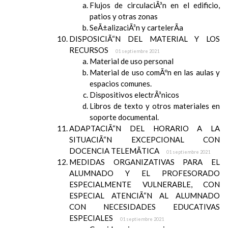
Flujos de circulaciÃ³n en el edificio,
patios y otras zonas
SeÃ±alizaciÃ³n y cartelerÃ­a
DISPOSICIÃ“N DEL MATERIAL Y LOS
RECURSOS
01 septiembre 2021
Material de uso personal
Material de uso comÃºn en las aulas y
espacios comunes.
Dispositivos electrÃ³nicos
Libros de texto y otros materiales en
soporte documental.
ADAPTACIÃ“N DEL HORARIO A LA
SITUACIÃ“N EXCEPCIONAL CON
DOCENCIA TELEMÃTICA
01 septiembre 2021
MEDIDAS ORGANIZATIVAS PARA EL
ALUMNADO Y EL PROFESORADO
ESPECIALMENTE VULNERABLE, CON
ESPECIAL ATENCIÃ“N AL ALUMNADO
CON NECESIDADES EDUCATIVAS
ESPECIALES
01 septiembre 2021