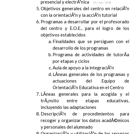
presencial y electrÃ³nica
05 / nov / 2018
Objetivos generales del centro en relaciÃ³n
con la orientaciÃ³n y la acciÃ³n tutorial
Programas a desarrollar por el profesorado
del centro y E.O.E., para el logro de los
objetivos establecidos
Finalidades que se persiguen con el
desarrollo de los programas
Programa de actividades de tutorÃ­a
por etapas y ciclos
Aula de apoyo a la integraciÃ³n
LÃ­neas generales de los programas y
actuaciones del Equipo de
OrientaciÃ³n Educativa en el Centro
LÃ­neas generales para la acogida y el
trÃ¡nsito entre etapas educativas,
incluyendo las adaptaciones
DescripciÃ³n de procedimientos para
recoger y organizar los datos acadÃ©micos
y personales del alumnado
OrganizaciÃ³n y utilizaciÃ³n de los recursos