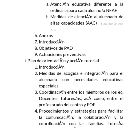
AtenciÃ³n educativa diferente a la
ordinaria para cada alumno/a NEAE
Medidas de atenciÃ³n al alumnado de
altas capacidades (AAC)
Elaborado 06 sept
2019
Anexos
IntroducciÃ³n
Objetivos de PAD
Actuaciones preventivas
Plan de orientaciÃ³n y acciÃ³n tutorial
IntroducciÃ³n
Medidas de acogida e integraciÃ³n para el
alumnado con necesidades educativas
especiales
CoordinaciÃ³n entre los miembros de los eq.
Docentes, tutores/as, asÃ­ como, entre el
profesorado del centro y EOE
Procedimientos y estrategias para facilitar
la comunicaciÃ³n, la colaboraciÃ³n y la
coordinaciÃ³n con las familias. TutorÃ­a