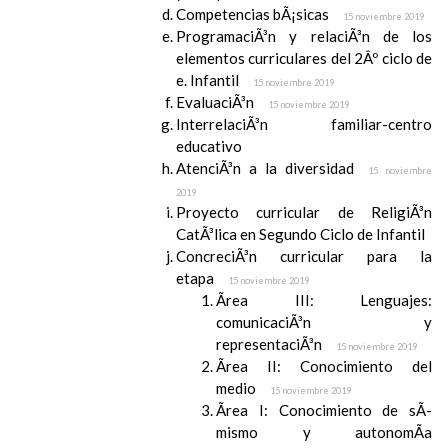
Competencias bÃ¡sicas
15 noviembre 2019
ProgramaciÃ³n y relaciÃ³n de los
elementos curriculares del 2Âº ciclo de
e. Infantil
15 noviembre 2019
EvaluaciÃ³n
15 noviembre 2019
InterrelaciÃ³n familiar-centro
educativo
AtenciÃ³n a la diversidad
15 noviembre
2019
Proyecto curricular de ReligiÃ³n
CatÃ³lica en Segundo Ciclo de Infantil
ConcreciÃ³n curricular para la
etapa
15 noviembre 2019
Ãrea III: Lenguajes:
comunicaciÃ³n y
representaciÃ³n
15 noviembre 2019
Ãrea II: Conocimiento del
medio
15 noviembre 2019
Ãrea I: Conocimiento de sÃ­
mismo y autonomÃ­a