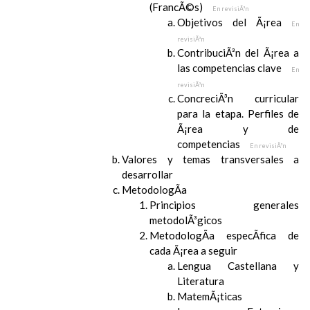
(FrancÃ©s)
En revisiÃ³n
Objetivos del Ã¡rea
En
revisiÃ³n
ContribuciÃ³n del Ã¡rea a
las competencias clave
En
revisiÃ³n
ConcreciÃ³n curricular
para la etapa. Perfiles de
Ã¡rea y de
competencias
En revisiÃ³n
Valores y temas transversales a
desarrollar
MetodologÃ­a
Principios generales
metodolÃ³gicos
MetodologÃ­a especÃ­fica de
cada Ã¡rea a seguir
Lengua Castellana y
Literatura
MatemÃ¡ticas