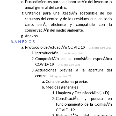
Procedimientos para la elaboraciÃ³n del inventario
anual general del centro.
Criterios para una gestiÃ³n sostenible de los
recursos del centro y de los residuos que, en todo
caso, serÃ¡ eficiente y compatible con la
conservaciÃ³n del medio ambiente.
Anexos.
ANEXOS
Protocolo de ActuaciÃ³n COVID19
01 septiembre 2021
IntroducciÃ³n
1 septiembre 2021
ComposiciÃ³n de la comisiÃ³n especÃ­fica
COVID-19
01 septiembre 2021
Actuaciones previas a la apertura del
centro
01 septiembre 2021
Consideraciones previas
Medidas generales
Limpieza y DesinfecciÃ³n (L+D)
ConstituciÃ³n y puesta en
funcionamiento de la ComisiÃ³n
COVID-19
ElaboraciÃ³n del protocolo