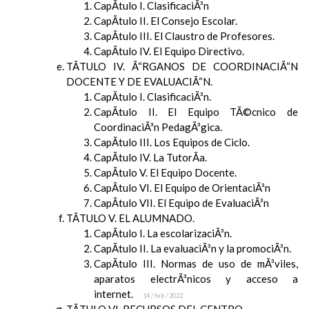
CapÃ­tulo I. ClasificaciÃ³n
CapÃ­tulo II. El Consejo Escolar.
CapÃ­tulo III. El Claustro de Profesores.
CapÃ­tulo IV. El Equipo Directivo.
TÃTULO IV. Ã“RGANOS DE COORDINACIÃ“N
DOCENTE Y DE EVALUACIÃ“N.
CapÃ­tulo I. ClasificaciÃ³n.
CapÃ­tulo II. El Equipo TÃ©cnico de
CoordinaciÃ³n PedagÃ³gica.
CapÃ­tulo III. Los Equipos de Ciclo.
CapÃ­tulo IV. La TutorÃ­a.
CapÃ­tulo V. El Equipo Docente.
CapÃ­tulo VI. El Equipo de OrientaciÃ³n
CapÃ­tulo VII. El Equipo de EvaluaciÃ³n
TÃTULO V. EL ALUMNADO.
CapÃ­tulo I. La escolarizaciÃ³n.
CapÃ­tulo II. La evaluaciÃ³n y la promociÃ³n.
CapÃ­tulo III. Normas de uso de mÃ³viles,
aparatos electrÃ³nicos y acceso a
internet.
14 / feb / 2022