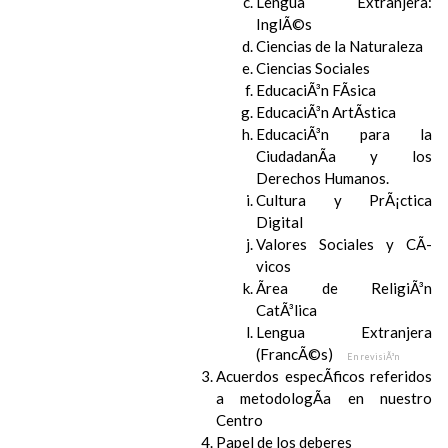
Lengua Extranjera:
InglÃ©s
Ciencias de la Naturaleza
Ciencias Sociales
EducaciÃ³n FÃ­sica
EducaciÃ³n ArtÃ­stica
EducaciÃ³n para la
CiudadanÃ­a y los
Derechos Humanos.
Cultura y PrÃ¡ctica
Digital
Valores Sociales y CÃ­
vicos
Ãrea de ReligiÃ³n
CatÃ³lica
Lengua Extranjera
(FrancÃ©s)
En revisiÃ³n
Acuerdos especÃ­ficos referidos
a metodologÃ­a en nuestro
Centro
Papel de los deberes