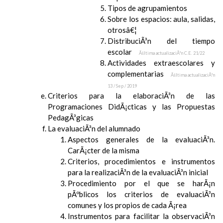
Tipos de agrupamientos
Sobre los espacios: aula, salidas,
otrosâ€¦
DistribuciÃ³n del tiempo
escolar
Ãšltima actualizaciÃ³n C.E. 21/22
Actividades extraescolares y
complementarias
Ãšltima actualizaciÃ³n
13 / Sep / 2019
Criterios para la elaboraciÃ³n de las
Programaciones DidÃ¡cticas y las Propuestas
PedagÃ³gicas
La evaluaciÃ³n del alumnado
Aspectos generales de la evaluaciÃ³n.
CarÃ¡cter de la misma
Criterios, procedimientos e instrumentos
para la realizaciÃ³n de la evaluaciÃ³n inicial
Procedimiento por el que se harÃ¡n
pÃºblicos los criterios de evaluaciÃ³n
comunes y los propios de cada Ã¡rea
Instrumentos para facilitar la observaciÃ³n