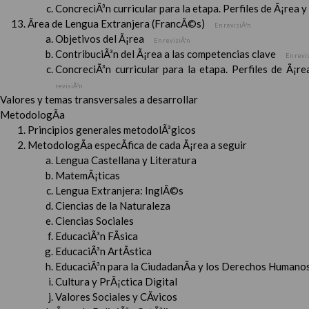
ConcreciÃ³n curricular para la etapa. Perfiles de Ã¡rea 
Ãrea de Lengua Extranjera (FrancÃ©s)
En revisiÃ³n
Objetivos del Ã¡rea
En revisiÃ³n
ContribuciÃ³n del Ã¡rea a las competencias clave
En revi
ConcreciÃ³n curricular para la etapa. Perfiles de Ã¡r
revisiÃ³n
Valores y temas transversales a desarrollar
MetodologÃ­a
Principios generales metodolÃ³gicos
MetodologÃ­a especÃ­fica de cada Ã¡rea a seguir
Lengua Castellana y Literatura
MatemÃ¡ticas
Lengua Extranjera: InglÃ©s
Ciencias de la Naturaleza
Ciencias Sociales
EducaciÃ³n FÃ­sica
EducaciÃ³n ArtÃ­stica
EducaciÃ³n para la CiudadanÃ­a y los Derechos Humanos
Cultura y PrÃ¡ctica Digital
Valores Sociales y CÃ­vicos