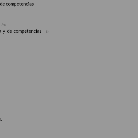
y de competencias
siÃ³n
ea y de competencias
En
.