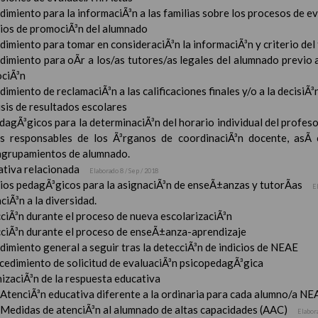
imiento para la informaciÃ³n a las familias sobre los procesos de e
rios de promociÃ³n del alumnado
imiento para tomar en consideraciÃ³n la informaciÃ³n y criterio del
dimiento para oÃ­r a los/as tutores/as legales del alumnado previo a
ciÃ³n
imiento de reclamaciÃ³n a las calificaciones finales y/o a la decisiÃ
sis de resultados escolares
dagÃ³gicos para la determinaciÃ³n del horario individual del profeso
s responsables de los Ã³rganos de coordinaciÃ³n docente, asÃ­
 agrupamientos de alumnado.
tiva relacionada
Elaborado 8 / Sep / 2018
rios pedagÃ³gicos para la asignaciÃ³n de enseÃ±anzas y tutorÃ­as
E
ciÃ³n a la diversidad.
ciÃ³n durante el proceso de nueva escolarizaciÃ³n
ciÃ³n durante el proceso de enseÃ±anza-aprendizaje
imiento general a seguir tras la detecciÃ³n de indicios de NEAE
ocedimiento de solicitud de evaluaciÃ³n psicopedagÃ³gica
izaciÃ³n de la respuesta educativa
AtenciÃ³n educativa diferente a la ordinaria para cada alumno/a NE
Medidas de atenciÃ³n al alumnado de altas capacidades (AAC)
Elabor