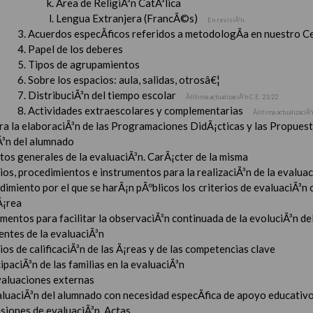
Ãrea de ReligiÃ³n CatÃ³lica
Lengua Extranjera (FrancÃ©s)
En revisiÃ³n
Acuerdos especÃ­ficos referidos a metodologÃ­a en nuestro C
Papel de los deberes
Tipos de agrupamientos
Sobre los espacios: aula, salidas, otrosâ€¦
DistribuciÃ³n del tiempo escolar
Ãšltima actualizaciÃ³n C.E. 21/22
Actividades extraescolares y complementarias
Ãšltima actualizaciÃ³
ara la elaboraciÃ³n de las Programaciones DidÃ¡cticas y las Propue
Ã³n del alumnado
tos generales de la evaluaciÃ³n. CarÃ¡cter de la misma
ios, procedimientos e instrumentos para la realizaciÃ³n de la evaluaci
imiento por el que se harÃ¡n pÃºblicos los criterios de evaluaciÃ³n
Ã¡rea
mentos para facilitar la observaciÃ³n continuada de la evoluciÃ³n de
entes de la evaluaciÃ³n
ios de calificaciÃ³n de las Ã¡reas y de las competencias clave
ipaciÃ³n de las familias en la evaluaciÃ³n
valuaciones externas
aluaciÃ³n del alumnado con necesidad especÃ­fica de apoyo educativ
esiones de evaluaciÃ³n. Actas