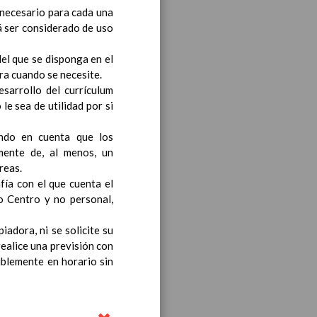
 necesario para cada una
á ser considerado de uso
bre 2019
del que se disponga en el
noviembre 2019
ara cuando se necesite.
esarrollo del currículum
e sea de utilidad por si
endo en cuenta que los
mente de, al menos, un
reas.
fía con el que cuenta el
ea y de competencias
io Centro y no personal,
En
iadora, ni se solicite su
realice una previsión con
iblemente en horario sin
ea y de competencias
En