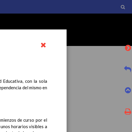
d Educativa, con la sola
 dependencia del mismo en
l currículo básico de la
tro a esta normativa, el
omienzos de curso por el
unos horarios visibles a