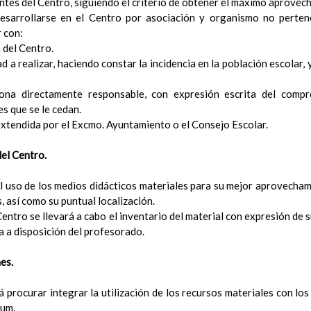
antes del Centro, siguiendo el criterio de obtener el máximo aprovec
Ã³n
desarrollarse en el Centro por asociación y organismo no perte
el Contexto
 con:
ducativo
n del Centro.
ativo
d a realizar, haciendo constar la incidencia en la población escolar, 
ropios para la mejora del rendimiento escolar
erales de actuaciÃ³n pedagÃ³gica
na directamente responsable, con expresión escrita del compr
³n y concreciÃ³n de los contenidos curriculares, asÃ­ como el tratam
es que se le cedan.
a educaciÃ³n en valores y otras enseÃ±anzas
extendida por el Excmo. Ayuntamiento o el Consejo Escolar.
iÃ³n Infantil (Segundo Ciclo)
15 noviembre 2019
Objetivos generales
del Centro.
15 noviembre 2019
Ãreas Curriculares
InterrelaciÃ³n de las inteligencias mÃºltiples con los objetivo
 el uso de los medios didácticos materiales para su mejor aprovechami
curriculares.
, así como su puntual localización.
Competencias bÃ¡sicas
 Centro se llevará a cabo el inventario del material con expresión de 
15 noviembre 2019
ProgramaciÃ³n y relaciÃ³n de los elementos curriculares del 2Âº 
a a disposición del profesorado.
noviembre 2019
EvaluaciÃ³n
es.
15 noviembre 2019
InterrelaciÃ³n familiar-centro educativo
AtenciÃ³n a la diversidad
 procurar integrar la utilización de los recursos materiales con lo
15 noviembre 2019
Proyecto curricular de ReligiÃ³n CatÃ³lica en Segundo Ciclo de Infan
lum.