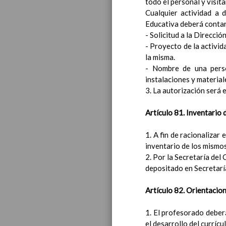
todo el personal y visit
Introducci
Cualquier actividad a 
AnÃ¡lisis d
Educativa deberá contar
Proyecto E
- Solicitud a la Direcció
Marco Norm
- Proyecto de la activida
Objetivos p
la misma.
LÃ­neas gen
- Nombre de una perso
CoordinaciÃ
instalaciones y material
Ã¡reas de l
3. La autorización será 
Educac
Artículo 81. Inventario 
1. A fin de racionalizar
inventario de los mismos
2. Por la Secretaría del
depositado en Secretarí
Artículo 82. Orientacion
1. El profesorado deberá
el desarrollo del currícu