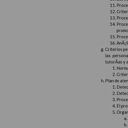
Proced
Crite
Proced
Proce
promo
Proced
AnÃ¡li
Criterios pe
las persona
tutorÃ­as y
Norma
Crite
Plan de aten
Detec
Detec
Proced
El pr
Organ