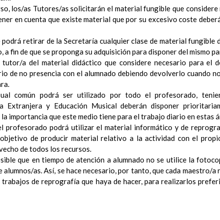
ConcreciÃ³n curricular para la etapa
so, los/as Tutores/as solicitarán el material fungible que considere
15 noviembre 2019
Ãrea III: Lenguajes: comunicaciÃ³n y representaciÃ³n
tener en cuenta que existe material que por su excesivo coste deber
15 noviem
Ãrea II: Conocimiento del medio
15 noviembre 2019
Ãrea I: Conocimiento de sÃ­ mismo y autonomÃ­a personal
e podrá retirar de la Secretaría cualquier clase de material fungible 
15 
MetodologÃ­a
lo, a fin de que se proponga su adquisición para disponer del mismo p
15 noviembre 2019
Recursos
 tutor/a del material didáctico que considere necesario para el d
15 noviembre 2019
ciÃ³n Primaria
io de no presencia con el alumnado debiendo devolverlo cuando no l
CoordinaciÃ³n y concreciÃ³n curricular
ra.
Objetivos de la etapa
isual común podrá ser utilizado por todo el profesorado, teni
Ãrea de Lengua Castellana y Literatura
ua Extranjera y Educación Musical deberán disponer prioritaria
Objetivos del Ã¡rea
a importancia que este medio tiene para el trabajo diario en estas á
ContribuciÃ³n del Ã¡rea a las competencias clave
l profesorado podrá utilizar el material informático y de reprogra
ConcreciÃ³n curricular para la etapa. Perfiles de Ã¡r
objetivo de producir material relativo a la actividad con el prop
echo de todos los recursos.
revisiÃ³n
Ãrea de MatemÃ¡ticas
sible que en tiempo de atención a alumnado no se utilice la fotocop
Objetivos del Ã¡rea
e alumnos/as. Así, se hace necesario, por tanto, que cada maestro/a 
ContribuciÃ³n del Ã¡rea a las competencias clave
s trabajos de reprografía que haya de hacer, para realizarlos prefer
ConcreciÃ³n curricular para la etapa. Perfiles de Ã¡r
revisiÃ³n
Ãrea de Lengua Extranjera (inglÃ©s)