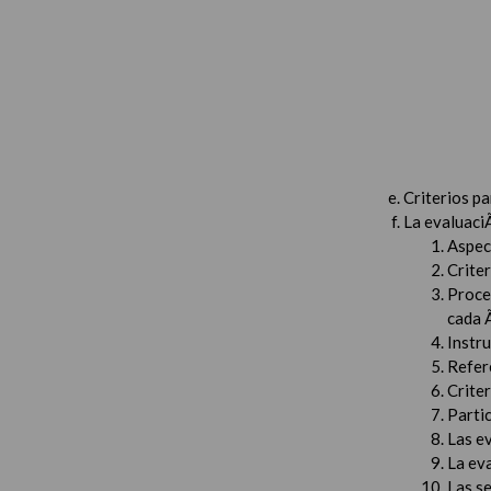
Criterios p
La evaluaci
Aspec
Criter
Proced
cada 
Instru
Refer
Criter
Partic
Las e
La ev
Las s