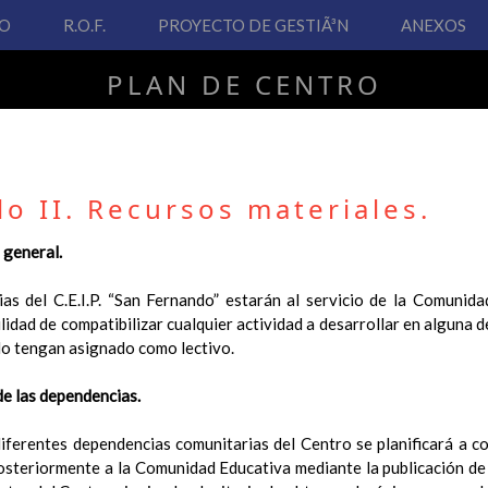
VO
R.O.F.
PROYECTO DE GESTIÃ³N
ANEXOS
PLAN DE CENTRO
CEIP San Fernando
lo II. Recursos materiales.
 general.
PLAN DE CENTRO
as del C.E.I.P. “San Fernando” estarán al servicio de la Comunida
bilidad de compatibilizar cualquier actividad a desarrollar en alguna
 Real Decreto 126/2014, de 28 de febrero, por el que se establece e
do tengan asignado como lectivo.
ha hecho necesario la revisión y adecuación de nuestro Plan de Cen
ar desde este sitio web.
 de las dependencias.
 interés.
s diferentes dependencias comunitarias del Centro se planificará a c
Contenido
teriormente a la Comunidad Educativa mediante la publicación de 