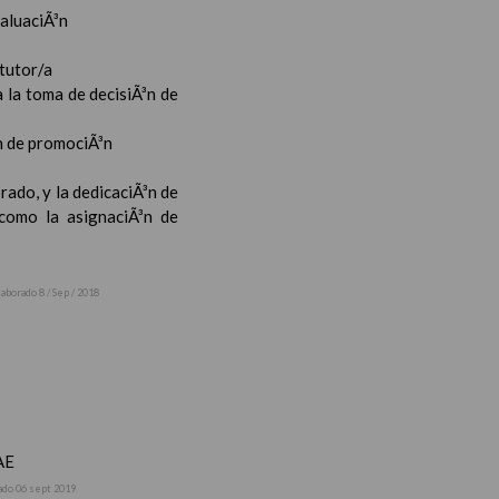
valuaciÃ³n
 tutor/a
 la toma de decisiÃ³n de
³n de promociÃ³n
rado, y la dedicaciÃ³n de
 como la asignaciÃ³n de
laborado 8 / Sep / 2018
AE
ado 06 sept 2019