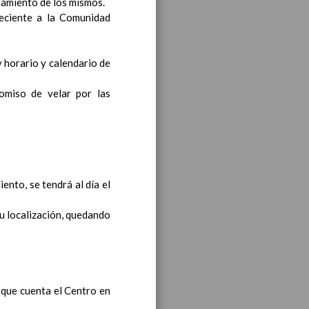
hamiento de los mismos.
neciente a la Comunidad
y horario y calendario de
omiso de velar por las
iento transversal en las
s generales y de Ã¡reas
ento, se tendrá al día el
su localización, quedando
ciclo de e. Infantil
15
s que cuenta el Centro en
til