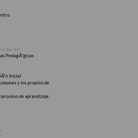
entro
n 13 / Sep / 2019
stas PedagÃ³gicas
Ã³n inicial
 comunes y los propios de
l proceso de aprendizaje
o