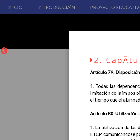
INICIO
INTRODUCCIÃ³N
PROYECTO EDUCATI
2. CapÃ­tu
Artículo 79. Disposición
1. Todas las dependenci
limitación de la im posi
La entrada en vigor del
el tiempo que el alumna
Educación Primaria, se 
cual usted podrá consult
Artículo 80. Utilización
Esperamos que sea de su
1. La utilización de la
ETCP, comunicándose pos