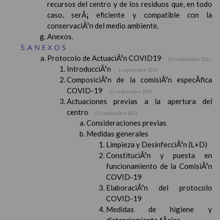
recursos del centro y de los residuos que, en todo
caso, serÃ¡ eficiente y compatible con la
conservaciÃ³n del medio ambiente.
Anexos.
ANEXOS
Protocolo de ActuaciÃ³n COVID19
01 septiembre 2021
IntroducciÃ³n
1 septiembre 2021
ComposiciÃ³n de la comisiÃ³n especÃ­fica
COVID-19
01 septiembre 2021
Actuaciones previas a la apertura del
centro
01 septiembre 2021
Consideraciones previas
Medidas generales
Limpieza y DesinfecciÃ³n (L+D)
ConstituciÃ³n y puesta en
funcionamiento de la ComisiÃ³n
COVID-19
ElaboraciÃ³n del protocolo
COVID-19
Medidas de higiene y