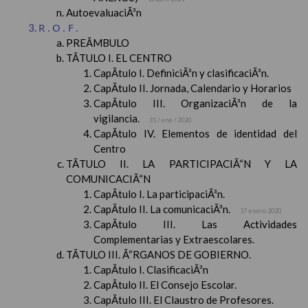
AutoevaluaciÃ³n
R.O.F.
PREÃMBULO
TÃTULO I. EL CENTRO
CapÃ­tulo I. DefiniciÃ³n y clasificaciÃ³n.
CapÃ­tulo II. Jornada, Calendario y Horarios
CapÃ­tulo III. OrganizaciÃ³n de la
vigilancia.
31 / ene / 2020
CapÃ­tulo IV. Elementos de identidad del
Centro
TÃTULO II. LA PARTICIPACIÃ“N Y LA
COMUNICACIÃ“N
CapÃ­tulo I. La participaciÃ³n.
CapÃ­tulo II. La comunicaciÃ³n.
17 enero 2020
CapÃ­tulo III. Las Actividades
Complementarias y Extraescolares.
TÃTULO III. Ã“RGANOS DE GOBIERNO.
CapÃ­tulo I. ClasificaciÃ³n
CapÃ­tulo II. El Consejo Escolar.
CapÃ­tulo III. El Claustro de Profesores.