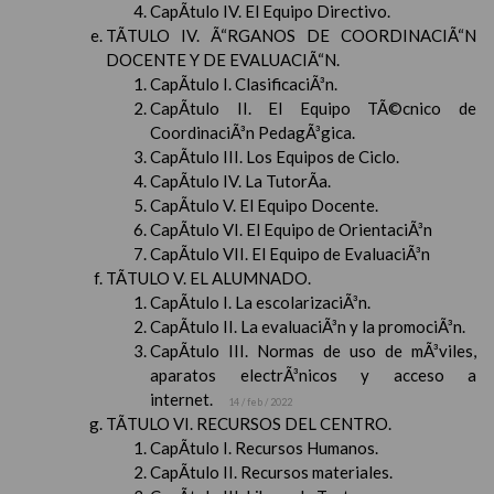
CapÃ­tulo IV. El Equipo Directivo.
TÃTULO IV. Ã“RGANOS DE COORDINACIÃ“N
DOCENTE Y DE EVALUACIÃ“N.
CapÃ­tulo I. ClasificaciÃ³n.
CapÃ­tulo II. El Equipo TÃ©cnico de
CoordinaciÃ³n PedagÃ³gica.
CapÃ­tulo III. Los Equipos de Ciclo.
CapÃ­tulo IV. La TutorÃ­a.
CapÃ­tulo V. El Equipo Docente.
CapÃ­tulo VI. El Equipo de OrientaciÃ³n
CapÃ­tulo VII. El Equipo de EvaluaciÃ³n
TÃTULO V. EL ALUMNADO.
CapÃ­tulo I. La escolarizaciÃ³n.
CapÃ­tulo II. La evaluaciÃ³n y la promociÃ³n.
CapÃ­tulo III. Normas de uso de mÃ³viles,
aparatos electrÃ³nicos y acceso a
internet.
14 / feb / 2022
TÃTULO VI. RECURSOS DEL CENTRO.
CapÃ­tulo I. Recursos Humanos.
CapÃ­tulo II. Recursos materiales.