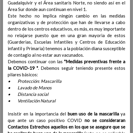
Guadalquivir y el Área sanitaris Norte, no siendo así en el
Contenido
Área Sur donde aun continuan en nivel 1.
Este hecho no implica ningún cambio en las medidas
IntroducciÃ³n
organizativas y de protección que han de llevarse a cabo
AnÃ¡lisis del Contexto
dentro de los centros educativos, es más, es muy importante
Proyecto Educativo
no relajarse puesto que en una gran mayoria de estos
Marco Normativo
(Guarderias, Escuelas Infantiles y Centros de Educación
Objetivos propios para la mejora del rendimiento
infantil y Primaria) tenemos a la población diana susceptible
escolar
de contagio al no estar aun vacunados.
LÃ­neas generales de actuaciÃ³n pedagÃ³gica
Debemos continuar con las
"Medidas preventivas frente a
CoordinaciÃ³n y concreciÃ³n de los contenidos
la COVID-19 "
. Debemos seguir teniendo presente estos
curriculares, asÃ­ como el tratamiento transversal
pilares básicos:
en las Ã¡reas de la educaciÃ³n en valores y otras
• Protección: Mascarilla
enseÃ±anzas
• Lavado de Manos
EducaciÃ³n Infantil (Segundo Ciclo)
15
• Distancia social
noviembre 2019
• Ventilación Natural
Objetivos generales
15 noviembre 2019
Ãreas Curriculares
Insistir en la importancia del
buen uso de la mascarilla
ya
InterrelaciÃ³n de las inteligencias
que ante un caso positivo COVID
no se consideraran
mÃºltiples con los objetivos generales
Contactos Estrechos aquellos en los que se asegure que se
y de Ã¡reas curriculares.