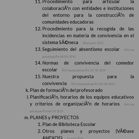
Procedimiento para articular la
colaboraciÃ³n con entidades e instituciones
del entorno para la construcciÃ³n de
comunidades educadoras
Procedimiento para la recogida de las
incidencias en materia de convivencia en el
sistema SÃ©neca
18 octubre 2021
Seguimiento del absentismo escolar
Ãšltima
actualizaciÃ³n 04/ 09/ 2019
Normas de convivencia del comedor
escolar
Ãšltima actualizaciÃ³n 21/ 10/ 2019
Nuestra propuesta para la
convivencia
Ãšltima actualizaciÃ³n 24/ 05/ 2021
Plan de formaciÃ³n del profesorado
PlanificaciÃ³n, horarios de los equipos educativos
y criterios de organizaciÃ³n de horarios
Ãšltima
actualizaciÃ³n 04/ 09/ 2019
PLANES y PROYECTOS
Plan de Biblioteca Escolar
Otros planes y proyectos (VÃ©ase
ANEXOS)
13 abril 2021