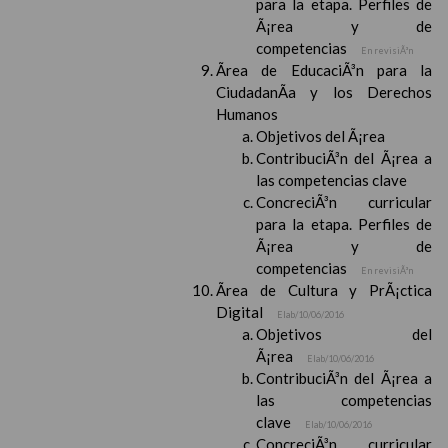
para la etapa. Perfiles de
Ã¡rea y de
competencias
En revisiÃ³n
Ãrea de EducaciÃ³n para la
CiudadanÃ­a y los Derechos
Humanos
Objetivos del Ã¡rea
ContribuciÃ³n del Ã¡rea a
las competencias clave
ConcreciÃ³n curricular
para la etapa. Perfiles de
Ã¡rea y de
competencias
En revisiÃ³n
Ãrea de Cultura y PrÃ¡ctica
Digital
Elab/10/06/2016
Objetivos del
Ã¡rea
Elab/10/06/2016
ContribuciÃ³n del Ã¡rea a
las competencias
clave
Elab/10/06/2016
ConcreciÃ³n curricular