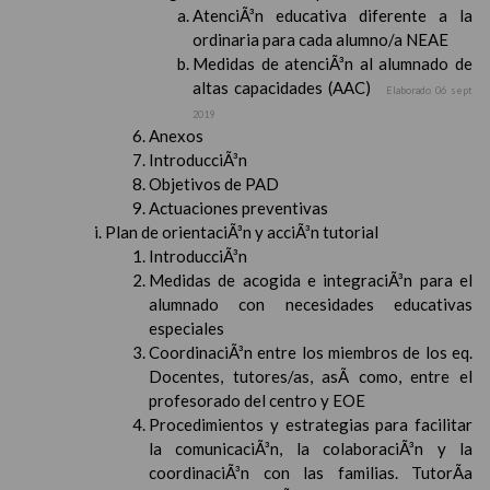
AtenciÃ³n educativa diferente a la
ordinaria para cada alumno/a NEAE
Medidas de atenciÃ³n al alumnado de
altas capacidades (AAC)
Elaborado 06 sept
2019
Anexos
IntroducciÃ³n
Objetivos de PAD
Actuaciones preventivas
Plan de orientaciÃ³n y acciÃ³n tutorial
IntroducciÃ³n
Medidas de acogida e integraciÃ³n para el
alumnado con necesidades educativas
especiales
CoordinaciÃ³n entre los miembros de los eq.
Docentes, tutores/as, asÃ­ como, entre el
profesorado del centro y EOE
Procedimientos y estrategias para facilitar
la comunicaciÃ³n, la colaboraciÃ³n y la
coordinaciÃ³n con las familias. TutorÃ­a