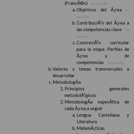
(FrancÃ©s)
En revisiÃ³n
Objetivos del Ã¡rea
En
revisiÃ³n
ContribuciÃ³n del Ã¡rea a
las competencias clave
En
revisiÃ³n
ConcreciÃ³n curricular
para la etapa. Perfiles de
Ã¡rea y de
competencias
En revisiÃ³n
Valores y temas transversales a
desarrollar
MetodologÃ­a
Principios generales
metodolÃ³gicos
MetodologÃ­a especÃ­fica de
cada Ã¡rea a seguir
Lengua Castellana y
Literatura
MatemÃ¡ticas