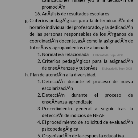
calificaciones finales y/o a la decisiÃ³n de
promociÃ³n
AnÃ¡lisis de resultados escolares
Criterios pedagÃ³gicos para la determinaciÃ³n del
horario individual del profesorado, y la dedicaciÃ³n
de las personas responsables de los Ã³rganos de
coordinaciÃ³n docente, asÃ­ como la asignaciÃ³n de
tutorÃ­as y agrupamientos de alumnado.
Normativa relacionada
Elaborado 8 / Sep / 2018
Criterios pedagÃ³gicos para la asignaciÃ³n
de enseÃ±anzas y tutorÃ­as
Elaborado 8 / Sep / 2018
Plan de atenciÃ³n a la diversidad.
DetecciÃ³n durante el proceso de nueva
escolarizaciÃ³n
DetecciÃ³n durante el proceso de
enseÃ±anza-aprendizaje
Procedimiento general a seguir tras la
detecciÃ³n de indicios de NEAE
El procedimiento de solicitud de evaluaciÃ³n
psicopedagÃ³gica
OrganizaciÃ³n de la respuesta educativa