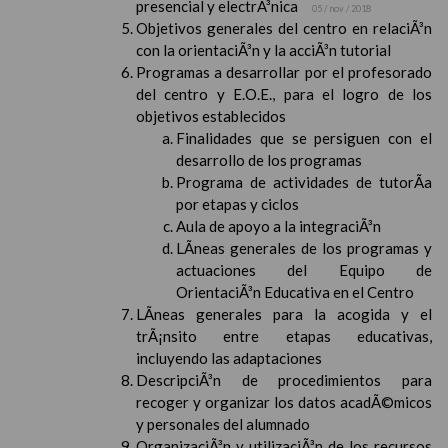
presencial y electrÃ³nica
05 / nov / 2018
Objetivos generales del centro en relaciÃ³n
con la orientaciÃ³n y la acciÃ³n tutorial
Programas a desarrollar por el profesorado
del centro y E.O.E., para el logro de los
objetivos establecidos
Finalidades que se persiguen con el
desarrollo de los programas
Programa de actividades de tutorÃ­a
por etapas y ciclos
Aula de apoyo a la integraciÃ³n
LÃ­neas generales de los programas y
actuaciones del Equipo de
OrientaciÃ³n Educativa en el Centro
LÃ­neas generales para la acogida y el
trÃ¡nsito entre etapas educativas,
incluyendo las adaptaciones
DescripciÃ³n de procedimientos para
recoger y organizar los datos acadÃ©micos
y personales del alumnado
OrganizaciÃ³n y utilizaciÃ³n de los recursos