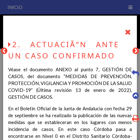
INICIO
PLAN DE CENTRO
CEIP San Fernando
2. ACTUACIÃ“N ANTE
UN CASO CONFIRMADO
Véase el documento
ANEXO al punto 7, GESTIÓN DE
PLAN DE CENTRO
CASOS, del documento “MEDIDAS DE PREVENCIÓN,
PROTECCIÓN, VIGILANCIA Y PROMOCIÓN DE LA SALUD
COVID-19” (Última revisión 13 de enero de 2022),
La entrada en vigor del Real Decreto 126/2014, de 28 de
GESTIÓN DE CASOS.
febrero, por el que se establece el currículo básico de la
Educación Primaria, se ha hecho necesario la revisión y
En el Boletin Oficial de la Junta de Andalucia con fecha 29
adecuación de nuestro Plan de Centro a esta normativa, el cual
de septiembre se ha realizado la publicación de las nuevas
usted podrá consultar desde este sitio web.
medidas que se estableceran en los lugares con menos
incidencia de casos. En este caso Córdoba pasa a
Esperamos que sea de su interés.
encontrarse en Nivel 0 en el Distrito Sanitario Córdoba-