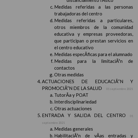
distanciamiento fÃ­sico
Medidas referidas a las personas
trabajadoras del centro
Medidas referidas a particulares,
otros miembros de la comunidad
educativa y empresas proveedoras,
que participan o prestan servicios en
el centro educativo
Medidas especÃ­ficas para el alumnado
Medidas para la limitaciÃ³n de
contactos
Otras medidas
ACTUACIONES DE EDUCACIÃ“N Y
PROMOCIÃ“N DE LA SALUD
01 septiembre 2021
TutorÃ­a y POAT
Interdisciplinariedad
Otras actuaciones
ENTRADA Y SALIDA DEL CENTRO
01
septiembre 2021
Medidas generales
HabilitaciÃ³n de vÃ­as entradas y