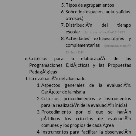
Tipos de agrupamientos
Sobre los espacios: aula, salidas,
otrosâ€¦
DistribuciÃ³n del tiempo
escolar
Ãšltima actualizaciÃ³n C.E. 21/22
Actividades extraescolares y
complementarias
Ãšltima actualizaciÃ³n
13 / Sep / 2019
Criterios para la elaboraciÃ³n de las
Programaciones DidÃ¡cticas y las Propuestas
PedagÃ³gicas
La evaluaciÃ³n del alumnado
Aspectos generales de la evaluaciÃ³n.
CarÃ¡cter de la misma
Criterios, procedimientos e instrumentos
para la realizaciÃ³n de la evaluaciÃ³n inicial
Procedimiento por el que se harÃ¡n
pÃºblicos los criterios de evaluaciÃ³n
comunes y los propios de cada Ã¡rea
Instrumentos para facilitar la observaciÃ³n