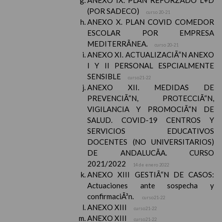
ANEXO IX. PLAN REFORZADO L+D
(POR SADECO)
curso 20-21
ANEXO X. PLAN COVID COMEDOR
ESCOLAR POR EMPRESA
MEDITERRÃNEA.
curso 20-21
ANEXO XI. ACTUALIZACIÃ“N ANEXO
I Y II PERSONAL ESPCIALMENTE
SENSIBLE
curso21-22
ANEXO XII. MEDIDAS DE
PREVENCIÃ“N, PROTECCIÃ“N,
VIGILANCIA Y PROMOCIÃ“N DE
SALUD. COVID-19 CENTROS Y
SERVICIOS EDUCATIVOS
DOCENTES (NO UNIVERSITARIOS)
DE ANDALUCÃA. CURSO
2021/2022
14 de enero 2022
ANEXO XIII GESTIÃ“N DE CASOS:
Actuaciones ante sospecha y
confirmaciÃ³n.
curso21-22
ANEXO XIII
curso21-22
ANEXO XIII
curso21-22