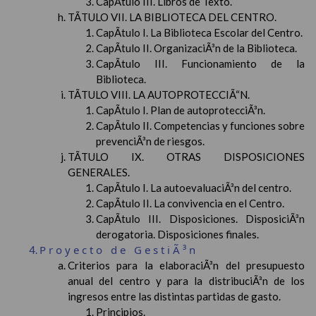
CapÃ­tulo III. Libros de Texto.
TÃTULO VII. LA BIBLIOTECA DEL CENTRO.
CapÃ­tulo I. La Biblioteca Escolar del Centro.
CapÃ­tulo II. OrganizaciÃ³n de la Biblioteca.
CapÃ­tulo III. Funcionamiento de la
Biblioteca.
TÃTULO VIII. LA AUTOPROTECCIÃ“N.
CapÃ­tulo I. Plan de autoprotecciÃ³n.
CapÃ­tulo II. Competencias y funciones sobre
prevenciÃ³n de riesgos.
TÃTULO IX. OTRAS DISPOSICIONES
GENERALES.
CapÃ­tulo I. La autoevaluaciÃ³n del centro.
CapÃ­tulo II. La convivencia en el Centro.
CapÃ­tulo III. Disposiciones. DisposiciÃ³n
derogatoria. Disposiciones finales.
Proyecto de GestiÃ³n
Criterios para la elaboraciÃ³n del presupuesto
anual del centro y para la distribuciÃ³n de los
ingresos entre las distintas partidas de gasto.
Principios.