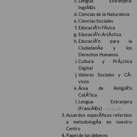
Lengua Extranjera:
InglÃ©s
Ciencias de la Naturaleza
Ciencias Sociales
EducaciÃ³n FÃ­sica
EducaciÃ³n ArtÃ­stica
EducaciÃ³n para la
CiudadanÃ­a y los
Derechos Humanos.
Cultura y PrÃ¡ctica
Digital
Valores Sociales y CÃ­
vicos
Ãrea de ReligiÃ³n
CatÃ³lica
Lengua Extranjera
(FrancÃ©s)
En revisiÃ³n
Acuerdos especÃ­ficos referidos
a metodologÃ­a en nuestro
Centro
Papel de los deberes