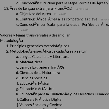
ConcreciÃ³n curricular para la etapa. Perfiles de Ã¡rea 
Ãrea de Lengua Extranjera (FrancÃ©s)
En revisiÃ³n
Objetivos del Ã¡rea
En revisiÃ³n
ContribuciÃ³n del Ã¡rea a las competencias clave
En revi
ConcreciÃ³n curricular para la etapa. Perfiles de Ã¡r
revisiÃ³n
Valores y temas transversales a desarrollar
MetodologÃ­a
Principios generales metodolÃ³gicos
MetodologÃ­a especÃ­fica de cada Ã¡rea a seguir
Lengua Castellana y Literatura
MatemÃ¡ticas
Lengua Extranjera: InglÃ©s
Ciencias de la Naturaleza
Ciencias Sociales
EducaciÃ³n FÃ­sica
EducaciÃ³n ArtÃ­stica
EducaciÃ³n para la CiudadanÃ­a y los Derechos Humanos
Cultura y PrÃ¡ctica Digital
Valores Sociales y CÃ­vicos