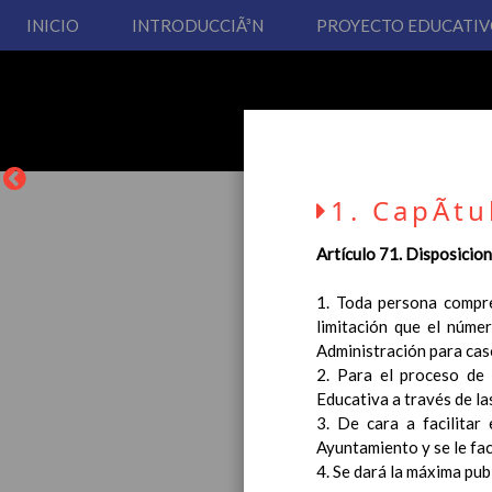
INICIO
INTRODUCCIÃ³N
PROYECTO EDUCATI
1. CapÃ­tu
Artículo 71. Disposicio
1. Toda persona compre
limitación que el núme
La entrada en vigor del
Administración para cas
Educación Primaria, se 
2. Para el proceso de 
cual usted podrá consult
Educativa a través de la
Esperamos que sea de su
3. De cara a facilitar
Ayuntamiento y se le fac
4. Se dará la máxima pub