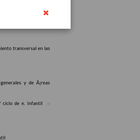
iento transversal en las
s generales y de Ã¡reas
ciclo de e. Infantil
15
til