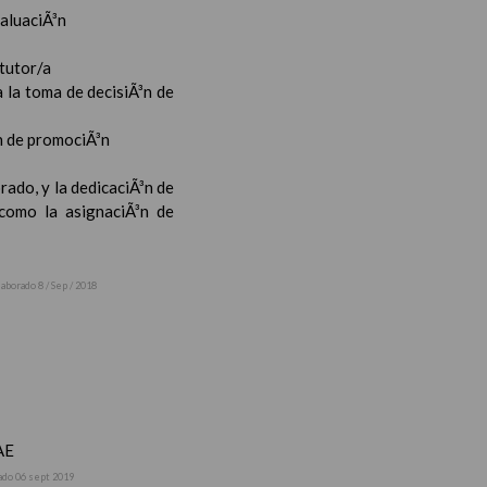
valuaciÃ³n
 tutor/a
 la toma de decisiÃ³n de
³n de promociÃ³n
rado, y la dedicaciÃ³n de
 como la asignaciÃ³n de
laborado 8 / Sep / 2018
AE
ado 06 sept 2019