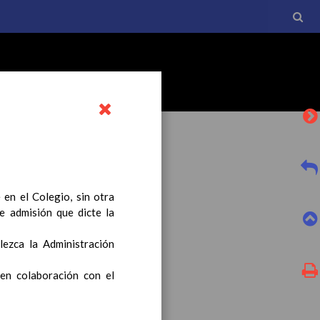
en el Colegio, sin otra
e admisión que dicte la
l currículo básico de la
tro a esta normativa, el
lezca la Administración
 en colaboración con el