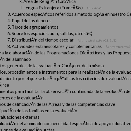
Ãrea de ReligiÃ³n CatÃ³lica
Lengua Extranjera (FrancÃ©s)
En revisiÃ³n
Acuerdos especÃ­ficos referidos a metodologÃ­a en nuestro C
Papel de los deberes
Tipos de agrupamientos
Sobre los espacios: aula, salidas, otrosâ€¦
DistribuciÃ³n del tiempo escolar
Ãšltima actualizaciÃ³n C.E. 21/22
Actividades extraescolares y complementarias
Ãšltima actualizaciÃ³
ara la elaboraciÃ³n de las Programaciones DidÃ¡cticas y las Propue
Ã³n del alumnado
tos generales de la evaluaciÃ³n. CarÃ¡cter de la misma
ios, procedimientos e instrumentos para la realizaciÃ³n de la evaluaci
imiento por el que se harÃ¡n pÃºblicos los criterios de evaluaciÃ³n
Ã¡rea
mentos para facilitar la observaciÃ³n continuada de la evoluciÃ³n de
entes de la evaluaciÃ³n
ios de calificaciÃ³n de las Ã¡reas y de las competencias clave
ipaciÃ³n de las familias en la evaluaciÃ³n
valuaciones externas
aluaciÃ³n del alumnado con necesidad especÃ­fica de apoyo educativ
esiones de evaluaciÃ³n. Actas