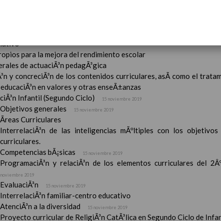
Ã³n
el Contexto
ducativo
ativo
ropios para la mejora del rendimiento escolar
erales de actuaciÃ³n pedagÃ³gica
³n y concreciÃ³n de los contenidos curriculares, asÃ­ como el tratam
a educaciÃ³n en valores y otras enseÃ±anzas
iÃ³n Infantil (Segundo Ciclo)
15 noviembre 2019
Objetivos generales
15 noviembre 2019
Ãreas Curriculares
InterrelaciÃ³n de las inteligencias mÃºltiples con los objetivo
curriculares.
Competencias bÃ¡sicas
15 noviembre 2019
ProgramaciÃ³n y relaciÃ³n de los elementos curriculares del 2Âº 
noviembre 2019
EvaluaciÃ³n
15 noviembre 2019
InterrelaciÃ³n familiar-centro educativo
AtenciÃ³n a la diversidad
15 noviembre 2019
Proyecto curricular de ReligiÃ³n CatÃ³lica en Segundo Ciclo de Infan