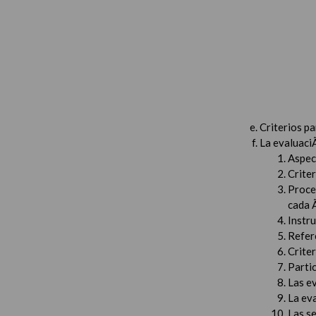
Criterios p
La evaluaci
Aspec
Criter
Proced
cada 
Instru
Refer
Criter
Partic
Las e
La ev
Las s