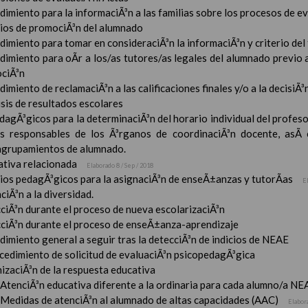
imiento para la informaciÃ³n a las familias sobre los procesos de e
rios de promociÃ³n del alumnado
imiento para tomar en consideraciÃ³n la informaciÃ³n y criterio del
dimiento para oÃ­r a los/as tutores/as legales del alumnado previo a
ciÃ³n
imiento de reclamaciÃ³n a las calificaciones finales y/o a la decisiÃ
sis de resultados escolares
dagÃ³gicos para la determinaciÃ³n del horario individual del profeso
s responsables de los Ã³rganos de coordinaciÃ³n docente, asÃ­
 agrupamientos de alumnado.
tiva relacionada
Elaborado 8 / Sep / 2018
rios pedagÃ³gicos para la asignaciÃ³n de enseÃ±anzas y tutorÃ­as
E
ciÃ³n a la diversidad.
ciÃ³n durante el proceso de nueva escolarizaciÃ³n
ciÃ³n durante el proceso de enseÃ±anza-aprendizaje
imiento general a seguir tras la detecciÃ³n de indicios de NEAE
ocedimiento de solicitud de evaluaciÃ³n psicopedagÃ³gica
izaciÃ³n de la respuesta educativa
AtenciÃ³n educativa diferente a la ordinaria para cada alumno/a NE
Medidas de atenciÃ³n al alumnado de altas capacidades (AAC)
Elabor