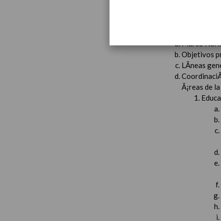
Introducci
AnÃ¡lisis d
Proyecto E
Marco Norm
Objetivos p
LÃ­neas gen
CoordinaciÃ
Ã¡reas de l
Educac