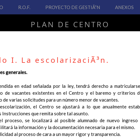
VO
R.O.F.
PROYECTO DE GESTIÃ³N
ANEXOS
PLAN DE CENTRO
CEIP San Fernando
lo I. La escolarizaciÃ³n.
nes generales.
PLAN DE CENTRO
ndida en edad señalada por la ley, tendrá derecho a matricularse 
ro de vacantes existentes en el Centro y el baremo y criterios d
 Real Decreto 126/2014, de 28 de febrero, por el que se establece e
o de varias solicitudes para un número menor de vacantes.
ha hecho necesario la revisión y adecuación de nuestro Plan de Cen
escolarización, el Centro se ajustará a lo que anualmente estab
ar desde este sitio web.
s Instrucciones que remita sobre tal asunto.
 interés.
 el proceso, se localizará al posible alumnado de nuevo ingreso
ilitará la información y la documentación necesaria para el mismo.
Contenido
licidad al proceso de cara a un mayor rigor y transparencia.