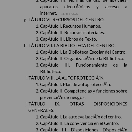
CapÃ­tulo III. Normas de uso de mÃ³viles,
aparatos electrÃ³nicos y acceso a
internet.
14 / feb / 2022
TÃTULO VI. RECURSOS DEL CENTRO.
CapÃ­tulo I. Recursos Humanos.
CapÃ­tulo II. Recursos materiales.
CapÃ­tulo III. Libros de Texto.
TÃTULO VII. LA BIBLIOTECA DEL CENTRO.
CapÃ­tulo I. La Biblioteca Escolar del Centro.
CapÃ­tulo II. OrganizaciÃ³n de la Biblioteca.
CapÃ­tulo III. Funcionamiento de la
Biblioteca.
TÃTULO VIII. LA AUTOPROTECCIÃ“N.
CapÃ­tulo I. Plan de autoprotecciÃ³n.
CapÃ­tulo II. Competencias y funciones sobre
prevenciÃ³n de riesgos.
TÃTULO IX. OTRAS DISPOSICIONES
GENERALES.
CapÃ­tulo I. La autoevaluaciÃ³n del centro.
CapÃ­tulo II. La convivencia en el Centro.
CapÃ­tulo III. Disposiciones. DisposiciÃ³n