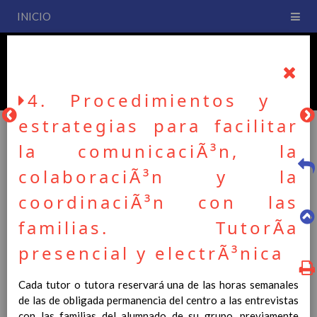
INICIO
PLAN DE CENTRO
CEIP San Fernando
4. Procedimientos y
estrategias para facilitar
la comunicaciÃ³n, la
PLAN DE CENTRO
colaboraciÃ³n y la
coordinaciÃ³n con las
La entrada en vigor del Real Decreto 126/2014, de 28 de
familias. TutorÃ­a
febrero, por el que se establece el currículo básico de la
Educación Primaria, se ha hecho necesario la revisión y
presencial y electrÃ³nica
adecuación de nuestro Plan de Centro a esta normativa, el cual
usted podrá consultar desde este sitio web.
Cada tutor o tutora reservará una de las horas semanales
de las de obligada permanencia del centro a las entrevistas
Esperamos que sea de su interés.
con las familias del alumnado de su grupo, previamente