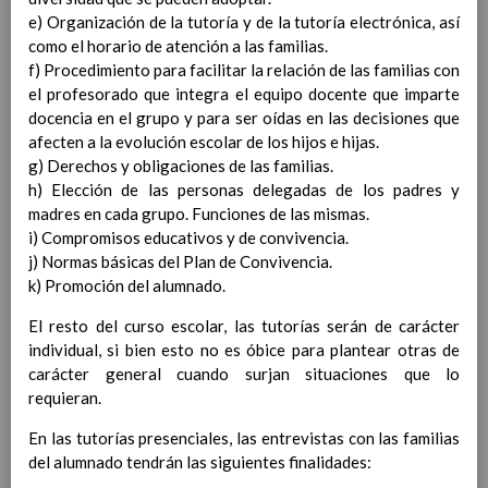
Competencias bÃ¡sicas
e) Organización de la tutoría y de la tutoría electrónica, así
15 noviembre 2019
ProgramaciÃ³n y relaciÃ³n de los
como el horario de atención a las familias.
elementos curriculares del 2Âº ciclo de
f) Procedimiento para facilitar la relación de las familias con
e. Infantil
el profesorado que integra el equipo docente que imparte
15 noviembre 2019
EvaluaciÃ³n
docencia en el grupo y para ser oídas en las decisiones que
15 noviembre 2019
InterrelaciÃ³n familiar-centro
afecten a la evolución escolar de los hijos e hijas.
educativo
g) Derechos y obligaciones de las familias.
AtenciÃ³n a la diversidad
h) Elección de las personas delegadas de los padres y
15 noviembre
madres en cada grupo. Funciones de las mismas.
2019
Proyecto curricular de ReligiÃ³n
i) Compromisos educativos y de convivencia.
CatÃ³lica en Segundo Ciclo de Infantil
j) Normas básicas del Plan de Convivencia.
ConcreciÃ³n curricular para la
k) Promoción del alumnado.
etapa
15 noviembre 2019
El resto del curso escolar, las tutorías serán de carácter
Ãrea III: Lenguajes:
individual, si bien esto no es óbice para plantear otras de
comunicaciÃ³n y
carácter general cuando surjan situaciones que lo
representaciÃ³n
15 noviembre 2019
requieran.
Ãrea II: Conocimiento del
medio
15 noviembre 2019
En las tutorías presenciales, las entrevistas con las familias
Ãrea I: Conocimiento de sÃ­
del alumnado tendrán las siguientes finalidades:
mismo y autonomÃ­a