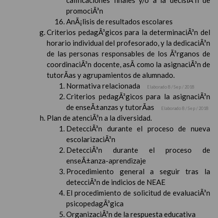
calificaciones finales y/o a la decisiÃ³n de
promociÃ³n
AnÃ¡lisis de resultados escolares
Criterios pedagÃ³gicos para la determinaciÃ³n del
horario individual del profesorado, y la dedicaciÃ³n
de las personas responsables de los Ã³rganos de
coordinaciÃ³n docente, asÃ­ como la asignaciÃ³n de
tutorÃ­as y agrupamientos de alumnado.
Normativa relacionada
Elaborado 8 / Sep / 2018
Criterios pedagÃ³gicos para la asignaciÃ³n
de enseÃ±anzas y tutorÃ­as
Elaborado 8 / Sep / 2018
Plan de atenciÃ³n a la diversidad.
DetecciÃ³n durante el proceso de nueva
escolarizaciÃ³n
DetecciÃ³n durante el proceso de
enseÃ±anza-aprendizaje
Procedimiento general a seguir tras la
detecciÃ³n de indicios de NEAE
El procedimiento de solicitud de evaluaciÃ³n
psicopedagÃ³gica
OrganizaciÃ³n de la respuesta educativa