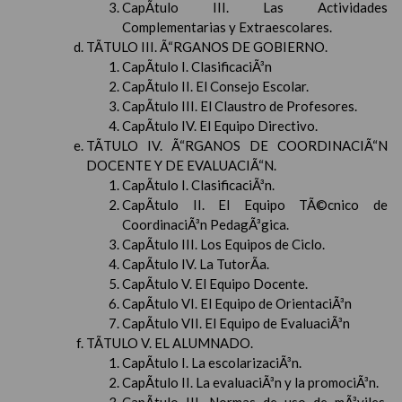
CapÃ­tulo III. Las Actividades
Complementarias y Extraescolares.
TÃTULO III. Ã“RGANOS DE GOBIERNO.
CapÃ­tulo I. ClasificaciÃ³n
CapÃ­tulo II. El Consejo Escolar.
CapÃ­tulo III. El Claustro de Profesores.
CapÃ­tulo IV. El Equipo Directivo.
TÃTULO IV. Ã“RGANOS DE COORDINACIÃ“N
DOCENTE Y DE EVALUACIÃ“N.
CapÃ­tulo I. ClasificaciÃ³n.
CapÃ­tulo II. El Equipo TÃ©cnico de
CoordinaciÃ³n PedagÃ³gica.
CapÃ­tulo III. Los Equipos de Ciclo.
CapÃ­tulo IV. La TutorÃ­a.
CapÃ­tulo V. El Equipo Docente.
CapÃ­tulo VI. El Equipo de OrientaciÃ³n
CapÃ­tulo VII. El Equipo de EvaluaciÃ³n
TÃTULO V. EL ALUMNADO.
CapÃ­tulo I. La escolarizaciÃ³n.
CapÃ­tulo II. La evaluaciÃ³n y la promociÃ³n.