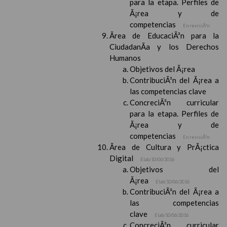
para la etapa. Perfiles de
Ã¡rea y de
competencias
En revisiÃ³n
Ãrea de EducaciÃ³n para la
CiudadanÃ­a y los Derechos
Humanos
Objetivos del Ã¡rea
ContribuciÃ³n del Ã¡rea a
las competencias clave
ConcreciÃ³n curricular
para la etapa. Perfiles de
Ã¡rea y de
competencias
En revisiÃ³n
Ãrea de Cultura y PrÃ¡ctica
Digital
Elab/10/06/2016
Objetivos del
Ã¡rea
Elab/10/06/2016
ContribuciÃ³n del Ã¡rea a
las competencias
clave
Elab/10/06/2016
ConcreciÃ³n curricular