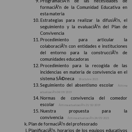
ProgramaciÃ³n de las necesidades de
formaciÃ³n de la Comunidad Educativa en
esta materia
Estrategias para realizar la difusiÃ³n, el
seguimiento y la evaluaciÃ³n del Plan de
Convivencia
Procedimiento para articular la
colaboraciÃ³n con entidades e instituciones
del entorno para la construcciÃ³n de
comunidades educadoras
Procedimiento para la recogida de las
incidencias en materia de convivencia en el
sistema SÃ©neca
18 octubre 2021
Seguimiento del absentismo escolar
Ãšltima
actualizaciÃ³n 04/ 09/ 2019
Normas de convivencia del comedor
escolar
Ãšltima actualizaciÃ³n 21/ 10/ 2019
Nuestra propuesta para la
convivencia
Ãšltima actualizaciÃ³n 24/ 05/ 2021
Plan de formaciÃ³n del profesorado
PlanificaciÃ³n, horarios de los equipos educativos