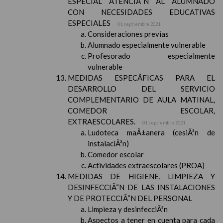
ESPECIAL ATENCIÃ“N AL ALUMNADO
CON NECESIDADES EDUCATIVAS
ESPECIALES
01 septiembre 2021
Consideraciones previas
Alumnado especialmente vulnerable
Profesorado especialmente
vulnerable
MEDIDAS ESPECÃFICAS PARA EL
DESARROLLO DEL SERVICIO
COMPLEMENTARIO DE AULA MATINAL,
COMEDOR ESCOLAR,
EXTRAESCOLARES.
01 septiembre 2021
Ludoteca maÃ±anera (cesiÃ³n de
instalaciÃ³n)
Comedor escolar
Actividades extraescolares (PROA)
MEDIDAS DE HIGIENE, LIMPIEZA Y
DESINFECCIÃ“N DE LAS INSTALACIONES
Y DE PROTECCIÃ“N DEL PERSONAL
Limpieza y desinfecciÃ³n
Aspectos a tener en cuenta para cada