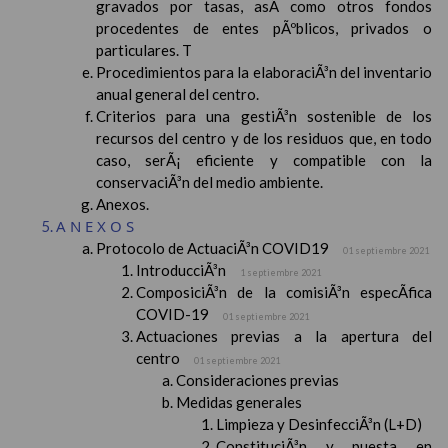
gravados por tasas, asÃ­ como otros fondos
procedentes de entes pÃºblicos, privados o
particulares. T
Procedimientos para la elaboraciÃ³n del inventario
anual general del centro.
Criterios para una gestiÃ³n sostenible de los
recursos del centro y de los residuos que, en todo
caso, serÃ¡ eficiente y compatible con la
conservaciÃ³n del medio ambiente.
Anexos.
ANEXOS
Protocolo de ActuaciÃ³n COVID19
01 septiembre 2021
IntroducciÃ³n
1 septiembre 2021
ComposiciÃ³n de la comisiÃ³n especÃ­fica
COVID-19
01 septiembre 2021
Actuaciones previas a la apertura del
centro
01 septiembre 2021
Consideraciones previas
Medidas generales
Limpieza y DesinfecciÃ³n (L+D)
ConstituciÃ³n y puesta en