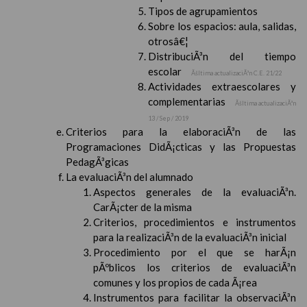
Tipos de agrupamientos
Sobre los espacios: aula, salidas,
otrosâ€¦
DistribuciÃ³n del tiempo
escolar
Ãšltima actualizaciÃ³n C.E. 21/22
Actividades extraescolares y
complementarias
Ãšltima actualizaciÃ³n
13 / Sep / 2019
Criterios para la elaboraciÃ³n de las
Programaciones DidÃ¡cticas y las Propuestas
PedagÃ³gicas
La evaluaciÃ³n del alumnado
Aspectos generales de la evaluaciÃ³n.
CarÃ¡cter de la misma
Criterios, procedimientos e instrumentos
para la realizaciÃ³n de la evaluaciÃ³n inicial
Procedimiento por el que se harÃ¡n
pÃºblicos los criterios de evaluaciÃ³n
comunes y los propios de cada Ã¡rea
Instrumentos para facilitar la observaciÃ³n