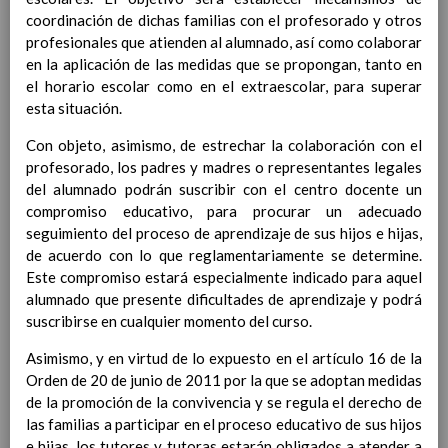
coordinación de dichas familias con el profesorado y otros
Ã¡rea y de
profesionales que atienden al alumnado, así como colaborar
competencias
En revisiÃ³n
en la aplicación de las medidas que se propongan, tanto en
Ãrea de Lengua Extranjera
el horario escolar como en el extraescolar, para superar
(inglÃ©s)
esta situación.
Objetivos del Ã¡rea
ContribuciÃ³n del Ã¡rea a
Con objeto, asimismo, de estrechar la colaboración con el
las competencias clave
profesorado, los padres y madres o representantes legales
ConcreciÃ³n curricular
del alumnado podrán suscribir con el centro docente un
para la etapa. Perfiles de
compromiso educativo, para procurar un adecuado
Ã¡rea y de
seguimiento del proceso de aprendizaje de sus hijos e hijas,
competencias
En revisiÃ³n
de acuerdo con lo que reglamentariamente se determine.
Ãrea de Ciencias de la
Este compromiso estará especialmente indicado para aquel
Naturaleza
alumnado que presente dificultades de aprendizaje y podrá
Objetivos del Ã¡rea
suscribirse en cualquier momento del curso.
ContribuciÃ³n del Ã¡rea a
las competencias clave
Asimismo, y en virtud de lo expuesto en el artículo 16 de la
ConcreciÃ³n curricular
Orden de 20 de junio de 2011 por la que se adoptan medidas
para la etapa. Perfiles de
de la promoción de la convivencia y se regula el derecho de
Ã¡rea y de
las familias a participar en el proceso educativo de sus hijos
competencias
En revisiÃ³n
e hijas, los tutores y tutoras estarán obligados a atender a