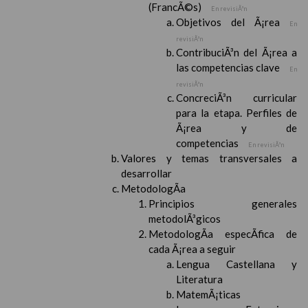
(FrancÃ©s)
En revisiÃ³n
Objetivos del Ã¡rea
En
revisiÃ³n
ContribuciÃ³n del Ã¡rea a
las competencias clave
En
revisiÃ³n
ConcreciÃ³n curricular
para la etapa. Perfiles de
Ã¡rea y de
competencias
En revisiÃ³n
Valores y temas transversales a
desarrollar
MetodologÃ­a
Principios generales
metodolÃ³gicos
MetodologÃ­a especÃ­fica de
cada Ã¡rea a seguir
Lengua Castellana y
Literatura
MatemÃ¡ticas