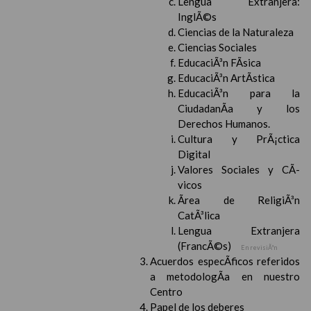
Lengua Extranjera:
InglÃ©s
Ciencias de la Naturaleza
Ciencias Sociales
EducaciÃ³n FÃ­sica
EducaciÃ³n ArtÃ­stica
EducaciÃ³n para la
CiudadanÃ­a y los
Derechos Humanos.
Cultura y PrÃ¡ctica
Digital
Valores Sociales y CÃ­
vicos
Ãrea de ReligiÃ³n
CatÃ³lica
Lengua Extranjera
(FrancÃ©s)
En revisiÃ³n
Acuerdos especÃ­ficos referidos
a metodologÃ­a en nuestro
Centro
Papel de los deberes