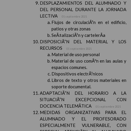
DESPLAZAMIENTOS DEL ALUMNADO Y
DEL PERSONAL DURANTE LA JORNADA
LECTIVA
01 septiembre 2021
Flujos de circulaciÃ³n en el edificio,
patios y otras zonas
SeÃ±alizaciÃ³n y cartelerÃ­a
DISPOSICIÃ“N DEL MATERIAL Y LOS
RECURSOS
01 septiembre 2021
Material de uso personal
Material de uso comÃºn en las aulas y
espacios comunes.
Dispositivos electrÃ³nicos
Libros de texto y otros materiales en
soporte documental.
ADAPTACIÃ“N DEL HORARIO A LA
SITUACIÃ“N EXCEPCIONAL CON
DOCENCIA TELEMÃTICA
01 septiembre 2021
MEDIDAS ORGANIZATIVAS PARA EL
ALUMNADO Y EL PROFESORADO
ESPECIALMENTE VULNERABLE, CON