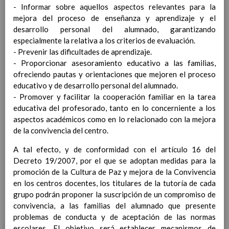
personal
15 noviembre 2019
- Informar sobre aquellos aspectos relevantes para la
MetodologÃ­a
15 noviembre 2019
mejora del proceso de enseñanza y aprendizaje y el
Recursos
15 noviembre 2019
desarrollo personal del alumnado, garantizando
EducaciÃ³n Primaria
especialmente la relativa a los criterios de evaluación.
CoordinaciÃ³n y concreciÃ³n curricular
- Prevenir las dificultades de aprendizaje.
Objetivos de la etapa
- Proporcionar asesoramiento educativo a las familias,
Ãrea de Lengua Castellana y
ofreciendo pautas y orientaciones que mejoren el proceso
Literatura
educativo y de desarrollo personal del alumnado.
Objetivos del Ã¡rea
- Promover y facilitar la cooperación familiar en la tarea
ContribuciÃ³n del Ã¡rea a
educativa del profesorado, tanto en lo concerniente a los
las competencias clave
aspectos académicos como en lo relacionado con la mejora
ConcreciÃ³n curricular
de la convivencia del centro.
para la etapa. Perfiles de
A tal efecto, y de conformidad con el artículo 16 del
Ã¡rea y de
Decreto 19/2007, por el que se adoptan medidas para la
competencias
En revisiÃ³n
promoción de la Cultura de Paz y mejora de la Convivencia
Ãrea de MatemÃ¡ticas
en los centros docentes, los titulares de la tutoría de cada
Objetivos del Ã¡rea
grupo podrán proponer la suscripción de un compromiso de
ContribuciÃ³n del Ã¡rea a
convivencia, a las familias del alumnado que presente
las competencias clave
problemas de conducta y de aceptación de las normas
ConcreciÃ³n curricular
escolares. El objetivo será establecer mecanismos de
para la etapa. Perfiles de