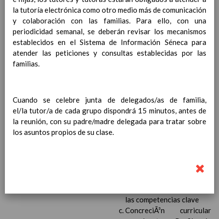
Ãrea de Ciencias Sociales
la tutoría electrónica como otro medio más de comunicación
Objetivos del Ã¡rea
y colaboración con las familias. Para ello, con una
ContribuciÃ³n del Ã¡rea a
periodicidad semanal, se deberán revisar los mecanismos
las competencias clave
establecidos en el Sistema de Información Séneca para
ConcreciÃ³n curricular
atender las peticiones y consultas establecidas por las
para la etapa. Perfiles de
familias.
Ã¡rea y de
competencias
En revisiÃ³n
Ãrea de EducaciÃ³n FÃ­sica
Cuando se celebre junta de delegados/as de familia,
Objetivos del Ã¡rea
el/la tutor/a de cada grupo dispondrá 15 minutos, antes de
ContribuciÃ³n del Ã¡rea a
la reunión, con su padre/madre delegada para tratar sobre
las competencias clave
los asuntos propios de su clase.
ConcreciÃ³n curricular
para la etapa. Perfiles de
Ã¡rea y de competencias
Ãrea de EducaciÃ³n ArtÃ­stica
Objetivos del Ã¡rea
ContribuciÃ³n del Ã¡rea a
las competencias clave
ConcreciÃ³n curricular