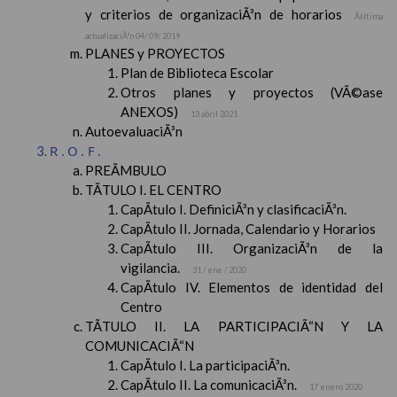
y criterios de organizaciÃ³n de horarios
Ãšltima
actualizaciÃ³n 04/ 09/ 2019
PLANES y PROYECTOS
Plan de Biblioteca Escolar
Otros planes y proyectos (VÃ©ase
ANEXOS)
13 abril 2021
AutoevaluaciÃ³n
R.O.F.
PREÃMBULO
TÃTULO I. EL CENTRO
CapÃ­tulo I. DefiniciÃ³n y clasificaciÃ³n.
CapÃ­tulo II. Jornada, Calendario y Horarios
CapÃ­tulo III. OrganizaciÃ³n de la
vigilancia.
31 / ene / 2020
CapÃ­tulo IV. Elementos de identidad del
Centro
TÃTULO II. LA PARTICIPACIÃ“N Y LA
COMUNICACIÃ“N
CapÃ­tulo I. La participaciÃ³n.
CapÃ­tulo II. La comunicaciÃ³n.
17 enero 2020