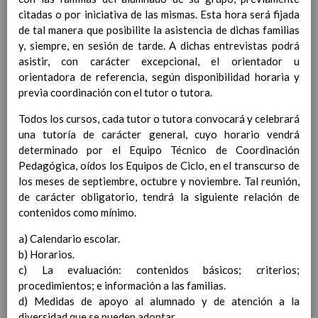
Contenido
citadas o por iniciativa de las mismas. Esta hora será fijada
de tal manera que posibilite la asistencia de dichas familias
y, siempre, en sesión de tarde. A dichas entrevistas podrá
IntroducciÃ³n
asistir, con carácter excepcional, el orientador u
AnÃ¡lisis del Contexto
orientadora de referencia, según disponibilidad horaria y
Proyecto Educativo
previa coordinación con el tutor o tutora.
Marco Normativo
Objetivos propios para la mejora del rendimiento
Todos los cursos, cada tutor o tutora convocará y celebrará
escolar
una tutoría de carácter general, cuyo horario vendrá
LÃ­neas generales de actuaciÃ³n pedagÃ³gica
determinado por el Equipo Técnico de Coordinación
CoordinaciÃ³n y concreciÃ³n de los contenidos
Pedagógica, oídos los Equipos de Ciclo, en el transcurso de
curriculares, asÃ­ como el tratamiento transversal
los meses de septiembre, octubre y noviembre. Tal reunión,
en las Ã¡reas de la educaciÃ³n en valores y otras
de carácter obligatorio, tendrá la siguiente relación de
enseÃ±anzas
contenidos como mínimo.
EducaciÃ³n Infantil (Segundo Ciclo)
15
a) Calendario escolar.
noviembre 2019
Objetivos generales
b) Horarios.
15 noviembre 2019
Ãreas Curriculares
c) La evaluación: contenidos básicos; criterios;
InterrelaciÃ³n de las inteligencias
procedimientos; e información a las familias.
mÃºltiples con los objetivos generales
d) Medidas de apoyo al alumnado y de atención a la
y de Ã¡reas curriculares.
diversidad que se pueden adoptar.