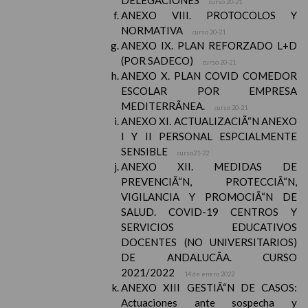
DELEGACIONES
curso 20-21
ANEXO VIII. PROTOCOLOS Y
NORMATIVA
curso 20-21
ANEXO IX. PLAN REFORZADO L+D
(POR SADECO)
curso 20-21
ANEXO X. PLAN COVID COMEDOR
ESCOLAR POR EMPRESA
MEDITERRÃNEA.
curso 20-21
ANEXO XI. ACTUALIZACIÃ“N ANEXO
I Y II PERSONAL ESPCIALMENTE
SENSIBLE
curso21-22
ANEXO XII. MEDIDAS DE
PREVENCIÃ“N, PROTECCIÃ“N,
VIGILANCIA Y PROMOCIÃ“N DE
SALUD. COVID-19 CENTROS Y
SERVICIOS EDUCATIVOS
DOCENTES (NO UNIVERSITARIOS)
DE ANDALUCÃA. CURSO
2021/2022
14 de enero 2022
ANEXO XIII GESTIÃ“N DE CASOS:
Actuaciones ante sospecha y