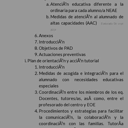
AtenciÃ³n educativa diferente a la
ordinaria para cada alumno/a NEAE
Medidas de atenciÃ³n al alumnado de
altas capacidades (AAC)
Elaborado 06 sept
2019
Anexos
IntroducciÃ³n
Objetivos de PAD
Actuaciones preventivas
Plan de orientaciÃ³n y acciÃ³n tutorial
IntroducciÃ³n
Medidas de acogida e integraciÃ³n para el
alumnado con necesidades educativas
especiales
CoordinaciÃ³n entre los miembros de los eq.
Docentes, tutores/as, asÃ­ como, entre el
profesorado del centro y EOE
Procedimientos y estrategias para facilitar
la comunicaciÃ³n, la colaboraciÃ³n y la
coordinaciÃ³n con las familias. TutorÃ­a