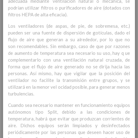
adecuada mediante ventilación natural o mecánica, se
Competencias bÃ¡sicas
15 noviembre 2019
podrían utilizar filtros o purificadores de aire (dotados con
ProgramaciÃ³n y relaciÃ³n de los
filtros HEPA de alta eficacia).
elementos curriculares del 2Âº ciclo de
e. Infantil
Los ventiladores (de aspas, de pie, de sobremesa, etc.)
15 noviembre 2019
EvaluaciÃ³n
pueden ser una fuente de dispersión de gotículas, dado el
15 noviembre 2019
InterrelaciÃ³n familiar-centro
flujo de aire que generan a su alrededor, por lo que no
educativo
son recomendables. Sin embargo, caso de que por razones
AtenciÃ³n a la diversidad
de aumento de temperatura sea necesario su uso, hay q ue
15 noviembre
complementarlo con una ventilación natural cruzada, de
2019
Proyecto curricular de ReligiÃ³n
forma que el flujo de aire generado no se dirija hacia las
CatÃ³lica en Segundo Ciclo de Infantil
personas. Así mismo, hay que vigilar que la posición del
ConcreciÃ³n curricular para la
ventilador no facilite la transmisión entre grupos, y se
etapa
utilizará en la menor vel ocidad posible, para generar menos
15 noviembre 2019
Ãrea III: Lenguajes:
turbulencias.
comunicaciÃ³n y
Cuando sea necesario mantener en funcionamiento equipos
representaciÃ³n
15 noviembre 2019
autónomos tipo Split, debido a las condiciones de
Ãrea II: Conocimiento del
temperatura, habrá que evitar que produzcan corrientes de
medio
15 noviembre 2019
aire. Dichos equipos serán limpiados y desinfectados
Ãrea I: Conocimiento de sÃ­
periódicamente por las personas que deseen hacer uso de
mismo y autonomÃ­a