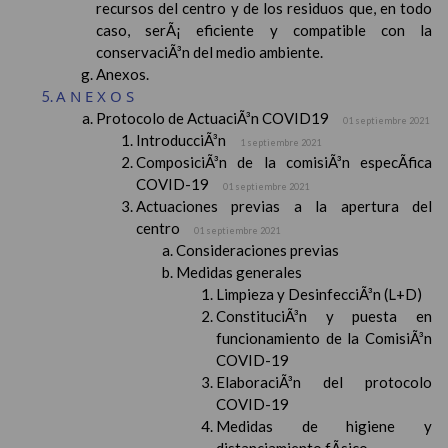
recursos del centro y de los residuos que, en todo
caso, serÃ¡ eficiente y compatible con la
conservaciÃ³n del medio ambiente.
Anexos.
ANEXOS
Protocolo de ActuaciÃ³n COVID19
01 septiembre 2021
IntroducciÃ³n
1 septiembre 2021
ComposiciÃ³n de la comisiÃ³n especÃ­fica
COVID-19
01 septiembre 2021
Actuaciones previas a la apertura del
centro
01 septiembre 2021
Consideraciones previas
Medidas generales
Limpieza y DesinfecciÃ³n (L+D)
ConstituciÃ³n y puesta en
funcionamiento de la ComisiÃ³n
COVID-19
ElaboraciÃ³n del protocolo
COVID-19
Medidas de higiene y