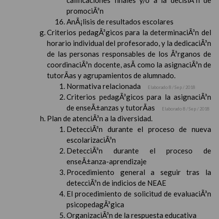
calificaciones finales y/o a la decisiÃ³n de
promociÃ³n
AnÃ¡lisis de resultados escolares
Criterios pedagÃ³gicos para la determinaciÃ³n del
horario individual del profesorado, y la dedicaciÃ³n
de las personas responsables de los Ã³rganos de
coordinaciÃ³n docente, asÃ­ como la asignaciÃ³n de
tutorÃ­as y agrupamientos de alumnado.
Normativa relacionada
Elaborado 8 / Sep / 2018
Criterios pedagÃ³gicos para la asignaciÃ³n
de enseÃ±anzas y tutorÃ­as
Elaborado 8 / Sep / 2018
Plan de atenciÃ³n a la diversidad.
DetecciÃ³n durante el proceso de nueva
escolarizaciÃ³n
DetecciÃ³n durante el proceso de
enseÃ±anza-aprendizaje
Procedimiento general a seguir tras la
detecciÃ³n de indicios de NEAE
El procedimiento de solicitud de evaluaciÃ³n
psicopedagÃ³gica
OrganizaciÃ³n de la respuesta educativa