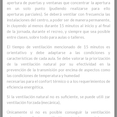
apertura de puertas y ventanas que concentrar la apertura
Contenido
en un solo punto (pudiendo realizarse para ello
aperturas parciales). Se deberá ventilar con frecuencia las
IntroducciÃ³n
instalaciones del centro, a poder ser de manera permanente,
AnÃ¡lisis del Contexto
in cluyendo al menos durante 15 minutos al inicio y al final
Proyecto Educativo
de la jornada, durante el recreo, y siempre que sea posible
Marco Normativo
entre clases, sobre todo para aulas o talleres.
Objetivos propios para la mejora del rendimiento
escolar
El tiempo de ventilación mencionado de 15 minutos es
LÃ­neas generales de actuaciÃ³n pedagÃ³gica
orientativo y debe adaptarse a las condiciones y
CoordinaciÃ³n y concreciÃ³n de los contenidos
características de cada aula. Se debe valorar la priorización
curriculares, asÃ­ como el tratamiento transversal
de la ventilación natural por su efectividad en la
en las Ã¡reas de la educaciÃ³n en valores y otras
prevención de la transmisión por encima de aspectos como
enseÃ±anzas
las condiciones de temperatura y humedad
EducaciÃ³n Infantil (Segundo Ciclo)
necesarias para el confort térmico o a los requerimientos de
15
eficiencia energética.
noviembre 2019
Objetivos generales
15 noviembre 2019
Si la ventilación natural no es suficiente, se puede utili zar
Ãreas Curriculares
ventilación forzada (mecánica),
InterrelaciÃ³n de las inteligencias
mÃºltiples con los objetivos generales
Únicamente si no es posible conseguir la ventilación
y de Ã¡reas curriculares.