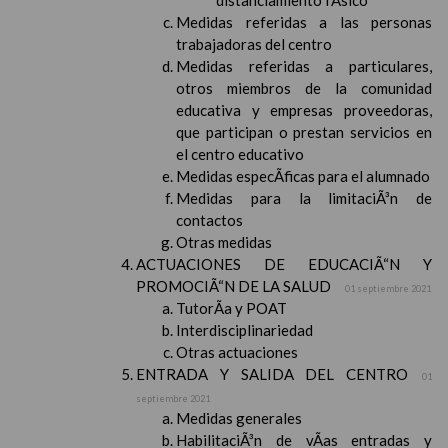
distanciamiento fÃ­sico
Medidas referidas a las personas
trabajadoras del centro
Medidas referidas a particulares,
otros miembros de la comunidad
educativa y empresas proveedoras,
que participan o prestan servicios en
el centro educativo
Medidas especÃ­ficas para el alumnado
Medidas para la limitaciÃ³n de
contactos
Otras medidas
ACTUACIONES DE EDUCACIÃ“N Y
PROMOCIÃ“N DE LA SALUD
01 septiembre 2021
TutorÃ­a y POAT
Interdisciplinariedad
Otras actuaciones
ENTRADA Y SALIDA DEL CENTRO
01
septiembre 2021
Medidas generales
HabilitaciÃ³n de vÃ­as entradas y