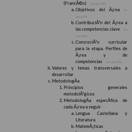
(FrancÃ©s)
En revisiÃ³n
Objetivos del Ã¡rea
En
revisiÃ³n
ContribuciÃ³n del Ã¡rea a
las competencias clave
En
revisiÃ³n
ConcreciÃ³n curricular
para la etapa. Perfiles de
Ã¡rea y de
competencias
En revisiÃ³n
Valores y temas transversales a
desarrollar
MetodologÃ­a
Principios generales
metodolÃ³gicos
MetodologÃ­a especÃ­fica de
cada Ã¡rea a seguir
Lengua Castellana y
Literatura
MatemÃ¡ticas