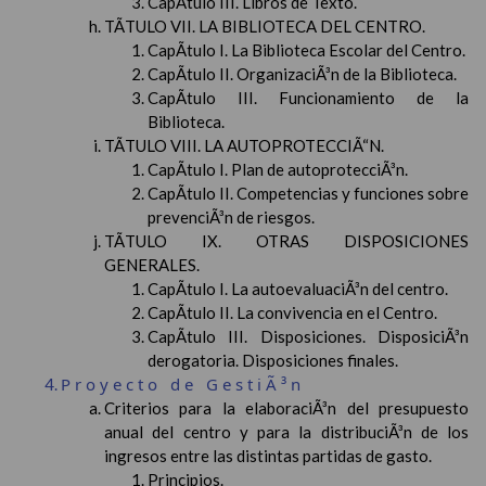
CapÃ­tulo III. Libros de Texto.
TÃTULO VII. LA BIBLIOTECA DEL CENTRO.
CapÃ­tulo I. La Biblioteca Escolar del Centro.
CapÃ­tulo II. OrganizaciÃ³n de la Biblioteca.
CapÃ­tulo III. Funcionamiento de la
Biblioteca.
TÃTULO VIII. LA AUTOPROTECCIÃ“N.
CapÃ­tulo I. Plan de autoprotecciÃ³n.
CapÃ­tulo II. Competencias y funciones sobre
prevenciÃ³n de riesgos.
TÃTULO IX. OTRAS DISPOSICIONES
GENERALES.
CapÃ­tulo I. La autoevaluaciÃ³n del centro.
CapÃ­tulo II. La convivencia en el Centro.
CapÃ­tulo III. Disposiciones. DisposiciÃ³n
derogatoria. Disposiciones finales.
Proyecto de GestiÃ³n
Criterios para la elaboraciÃ³n del presupuesto
anual del centro y para la distribuciÃ³n de los
ingresos entre las distintas partidas de gasto.
Principios.