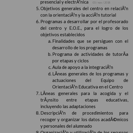
presencial y electrÃ³nica
05 / nov / 2018
Objetivos generales del centro en relaciÃ³n
con la orientaciÃ³n y la acciÃ³n tutorial
Programas a desarrollar por el profesorado
del centro y E.O.E., para el logro de los
objetivos establecidos
Finalidades que se persiguen con el
desarrollo de los programas
Programa de actividades de tutorÃ­a
por etapas y ciclos
Aula de apoyo a la integraciÃ³n
LÃ­neas generales de los programas y
actuaciones del Equipo de
OrientaciÃ³n Educativa en el Centro
LÃ­neas generales para la acogida y el
trÃ¡nsito entre etapas educativas,
incluyendo las adaptaciones
DescripciÃ³n de procedimientos para
recoger y organizar los datos acadÃ©micos
y personales del alumnado
OrganizaciÃ³n y utilizaciÃ³n de los recursos