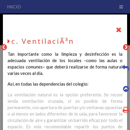
INICIO
PLAN DE CENTRO
CEIP San Fernando
c. VentilaciÃ³n
Tan importante como la limpieza y desinfección es la
adecuada ventilación de los locales –como las aulas o
espacios comunes– que deberá realizarse de forma natural
PLAN DE CENTRO
varias veces al día.
Así, en todas las dependencias del colegio:
La entrada en vigor del Real Decreto 126/2014, de 28 de
febrero, por el que se establece el currículo básico de la
La ventilación natural es la opción preferente. Se recom
Educación Primaria, se ha hecho necesario la revisión y
ienda ventilación cruzada, si es posible de forma
adecuación de nuestro Plan de Centro a esta normativa, el cual
permanente, con apertura de puertas y/o ventanas opuestas
usted podrá consultar desde este sitio web.
o al menos en lados diferentes de la sala, para favorecer la
circulación de aire y garantizar un barrido eficaz por todo el
Esperamos que sea de su interés.
espacio. Es más recomendable repartir los puntos de