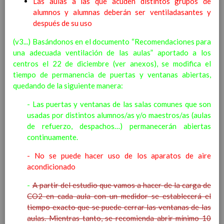
Las aulas a las que acuden distintos grupos de
Ãrea de Ciencias Sociales
alumnos y alumnas deberán ser ventiladasantes y
Objetivos del Ã¡rea
después de su uso
ContribuciÃ³n del Ã¡rea a
las competencias clave
(v3...) Basándonos en el documento “Recomendaciones para
ConcreciÃ³n curricular
una adecuada ventilación de las aulas” aportado a los
para la etapa. Perfiles de
centros el 22 de diciembre (ver anexos), se modifica el
Ã¡rea y de
tiempo de permanencia de puertas y ventanas abiertas,
competencias
quedando de la siguiente manera:
En revisiÃ³n
Ãrea de EducaciÃ³n FÃ­sica
- Las puertas y ventanas de las salas comunes que son
Objetivos del Ã¡rea
usadas por distintos alumnos/as y/o maestros/as (aulas
ContribuciÃ³n del Ã¡rea a
de refuerzo, despachos…) permanecerán abiertas
las competencias clave
continuamente.
ConcreciÃ³n curricular
para la etapa. Perfiles de
- No se puede hacer uso de los aparatos de aire
Ã¡rea y de competencias
acondicionado
Ãrea de EducaciÃ³n ArtÃ­stica
Objetivos del Ã¡rea
-
A partir del estudio que vamos a hacer de la carga de
ContribuciÃ³n del Ã¡rea a
CO2 en cada aula con un medidor se establecerá el
las competencias clave
tiempo exacto que se puede cerrar las ventanas de las
ConcreciÃ³n curricular
aulas. Mientras tanto, se recomienda abrir mínimo 10