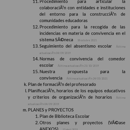
Procedimiento para articular la
colaboraciÃ³n con entidades e instituciones
del entorno para la construcciÃ³n de
comunidades educadoras
Procedimiento para la recogida de las
incidencias en materia de convivencia en el
sistema SÃ©neca
18 octubre 2021
Seguimiento del absentismo escolar
Ãšltima
actualizaciÃ³n 04/ 09/ 2019
Normas de convivencia del comedor
escolar
Ãšltima actualizaciÃ³n 21/ 10/ 2019
Nuestra propuesta para la
convivencia
Ãšltima actualizaciÃ³n 24/ 05/ 2021
Plan de formaciÃ³n del profesorado
PlanificaciÃ³n, horarios de los equipos educativos
y criterios de organizaciÃ³n de horarios
Ãšltima
actualizaciÃ³n 04/ 09/ 2019
PLANES y PROYECTOS
Plan de Biblioteca Escolar
Otros planes y proyectos (VÃ©ase
ANEXOS)
13 abril 2021