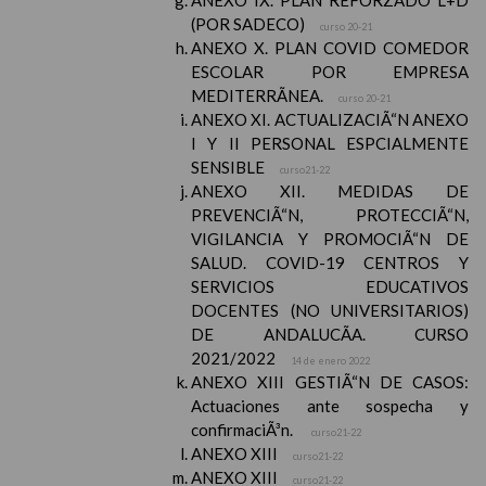
ANEXO IX. PLAN REFORZADO L+D
(POR SADECO)
curso 20-21
ANEXO X. PLAN COVID COMEDOR
ESCOLAR POR EMPRESA
MEDITERRÃNEA.
curso 20-21
ANEXO XI. ACTUALIZACIÃ“N ANEXO
I Y II PERSONAL ESPCIALMENTE
SENSIBLE
curso21-22
ANEXO XII. MEDIDAS DE
PREVENCIÃ“N, PROTECCIÃ“N,
VIGILANCIA Y PROMOCIÃ“N DE
SALUD. COVID-19 CENTROS Y
SERVICIOS EDUCATIVOS
DOCENTES (NO UNIVERSITARIOS)
DE ANDALUCÃA. CURSO
2021/2022
14 de enero 2022
ANEXO XIII GESTIÃ“N DE CASOS:
Actuaciones ante sospecha y
confirmaciÃ³n.
curso21-22
ANEXO XIII
curso21-22
ANEXO XIII
curso21-22