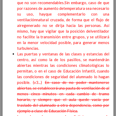
que no son recomendables.Sin embargo, caso de que
Ã¡rea y de
por razones de aumento detemperatura sea necesario
competencias
En revisiÃ³n
su uso, hayque complementarlo con una
Ãrea de Lengua Extranjera
ventilaciónnatural cruzada, de forma que el flujo de
(inglÃ©s)
airegenerado no se dirija hacia las personas. Así
Objetivos del Ã¡rea
mismo, hay que vigilar que la posición delventilador
ContribuciÃ³n del Ã¡rea a
no facilite la transmisión entre grupos, y se utilizará
las competencias clave
en la menor velocidad posible, para generar menos
ConcreciÃ³n curricular
turbulencias.
para la etapa. Perfiles de
Las puertas y ventanas de las clases y estancias del
Ã¡rea y de
centro, así como la de los pasillos, se mantendrán
competencias
En revisiÃ³n
abiertas mientras las condiciones climatológicas lo
Ãrea de Ciencias de la
permitan, o en el caso de Educación Infantil, cuando
Naturaleza
las condiciones de seguridad del alumnado lo hagan
Objetivos del Ã¡rea
posible. (v3...)
En caso de no poder mantenerse
ContribuciÃ³n del Ã¡rea a
abiertas, se establecerá una pauta de ventilación de al
las competencias clave
menos cinco minutos en cada cambio de tramo
ConcreciÃ³n curricular
horario, y siempre que el aula quede vacía por
para la etapa. Perfiles de
traslado del alumnado a otra dependencia, como por
Ã¡rea y de
ejemplo a clase de Educación Física.
competencias
En revisiÃ³n