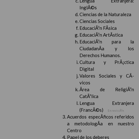
Lengua Extranjera:
InglÃ©s
Ciencias de la Naturaleza
Ciencias Sociales
EducaciÃ³n FÃ­sica
EducaciÃ³n ArtÃ­stica
EducaciÃ³n para la
CiudadanÃ­a y los
Derechos Humanos.
Cultura y PrÃ¡ctica
Digital
Valores Sociales y CÃ­
vicos
Ãrea de ReligiÃ³n
CatÃ³lica
Lengua Extranjera
(FrancÃ©s)
En revisiÃ³n
Acuerdos especÃ­ficos referidos
a metodologÃ­a en nuestro
Centro
Papel de los deberes