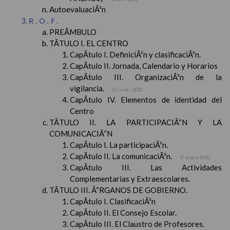
AutoevaluaciÃ³n
R.O.F.
PREÃMBULO
TÃTULO I. EL CENTRO
CapÃ­tulo I. DefiniciÃ³n y clasificaciÃ³n.
CapÃ­tulo II. Jornada, Calendario y Horarios
CapÃ­tulo III. OrganizaciÃ³n de la
vigilancia.
31 / ene / 2020
CapÃ­tulo IV. Elementos de identidad del
Centro
TÃTULO II. LA PARTICIPACIÃ“N Y LA
COMUNICACIÃ“N
CapÃ­tulo I. La participaciÃ³n.
CapÃ­tulo II. La comunicaciÃ³n.
17 enero 2020
CapÃ­tulo III. Las Actividades
Complementarias y Extraescolares.
TÃTULO III. Ã“RGANOS DE GOBIERNO.
CapÃ­tulo I. ClasificaciÃ³n
CapÃ­tulo II. El Consejo Escolar.
CapÃ­tulo III. El Claustro de Profesores.