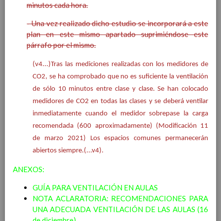
para la etapa. Perfiles de
minutos cada hora.
Ã¡rea y de
- Una vez realizado dicho estudio se incorporará a este
competencias
En revisiÃ³n
plan en este mismo apartado suprimiéndose este
Ãrea de EducaciÃ³n para la
párrafo por el mismo.
CiudadanÃ­a y los Derechos
Humanos
(v4...)Tras las mediciones realizadas con los medidores de
Objetivos del Ã¡rea
CO2, se ha comprobado que no es suficiente la ventilación
ContribuciÃ³n del Ã¡rea a
las competencias clave
de sólo 10 minutos entre clase y clase. Se han colocado
ConcreciÃ³n curricular
medidores de CO2 en todas las clases y se deberá ventilar
para la etapa. Perfiles de
inmediatamente cuando el medidor sobrepase la carga
Ã¡rea y de
recomendada (600 aproximadamente) (Modificación 11
competencias
En revisiÃ³n
de marzo 2021) Los espacios comunes permanecerán
Ãrea de Cultura y PrÃ¡ctica
abiertos siempre.(...v4).
Digital
Elab/10/06/2016
Objetivos del
ANEXOS:
Ã¡rea
Elab/10/06/2016
ContribuciÃ³n del Ã¡rea a
GUÍA PARA VENTILACIÓN EN AULAS
las competencias
NOTA ACLARATORIA: RECOMENDACIONES PARA
clave
UNA ADECUADA VENTILACIÓN DE LAS AULAS (16
Elab/10/06/2016
ConcreciÃ³n curricular
de diciembre)