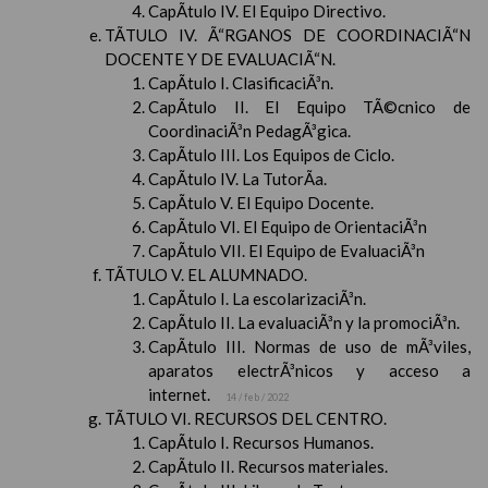
CapÃ­tulo IV. El Equipo Directivo.
TÃTULO IV. Ã“RGANOS DE COORDINACIÃ“N
DOCENTE Y DE EVALUACIÃ“N.
CapÃ­tulo I. ClasificaciÃ³n.
CapÃ­tulo II. El Equipo TÃ©cnico de
CoordinaciÃ³n PedagÃ³gica.
CapÃ­tulo III. Los Equipos de Ciclo.
CapÃ­tulo IV. La TutorÃ­a.
CapÃ­tulo V. El Equipo Docente.
CapÃ­tulo VI. El Equipo de OrientaciÃ³n
CapÃ­tulo VII. El Equipo de EvaluaciÃ³n
TÃTULO V. EL ALUMNADO.
CapÃ­tulo I. La escolarizaciÃ³n.
CapÃ­tulo II. La evaluaciÃ³n y la promociÃ³n.
CapÃ­tulo III. Normas de uso de mÃ³viles,
aparatos electrÃ³nicos y acceso a
internet.
14 / feb / 2022
TÃTULO VI. RECURSOS DEL CENTRO.
CapÃ­tulo I. Recursos Humanos.
CapÃ­tulo II. Recursos materiales.