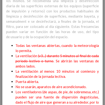
los mismos. Se recomienda una limpieza y desinfección
personal
15 noviembre 2019
diaria de las superficies externas de los equipos (superficie
MetodologÃ­a
15 noviembre 2019
de impulsión y retorno) con los productos habituales de
Recursos
15 noviembre 2019
limpieza y desinfección de superficies, mediante bayeta, y
EducaciÃ³n Primaria
semanalment e se desinfectará, a finales de la jornada, el
CoordinaciÃ³n y concreciÃ³n curricular
filtro, para ser colocado al día siguiente. Estas frecuencias
Objetivos de la etapa
pueden variar en función de las horas de uso, del tipo
Ãrea de Lengua Castellana y
de usuario y de la ocupación del espacio.
Literatura
Objetivos del Ã¡rea
Todas las ventanas abiertas, cuando la meteorología
ContribuciÃ³n del Ã¡rea a
lo permita.
las competencias clave
La ventilación
(v3...) durante 5 minutos al final de cada
ConcreciÃ³n curricular
periodo lectivo o turno
. Se abrirán las ventanas de
para la etapa. Perfiles de
ambos lados.
Ã¡rea y de
La ventilación al menos 10 minutos al comienzo y
competencias
En revisiÃ³n
finalización de la jornada lectiva.
Ãrea de MatemÃ¡ticas
Puerta abierta.
Objetivos del Ã¡rea
No se usarán, aparatos de aire acondicionado.
ContribuciÃ³n del Ã¡rea a
Los ventiladores (de aspas, de pie, de sobremesa, etc.)
las competencias clave
pueden ser una fuente de dispersión degotículas,
ConcreciÃ³n curricular
dado el flujo de aire que generan a su alrededor, por lo
para la etapa. Perfiles de