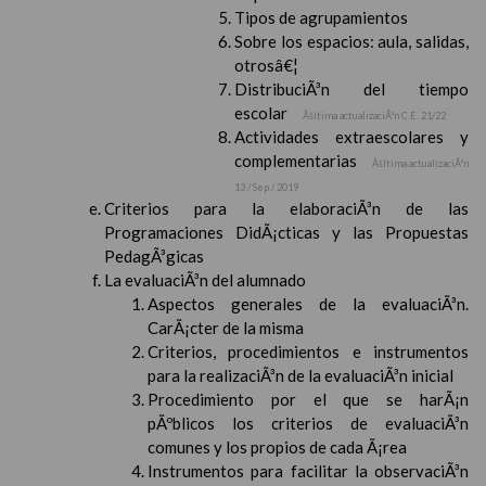
Tipos de agrupamientos
Sobre los espacios: aula, salidas,
otrosâ€¦
DistribuciÃ³n del tiempo
escolar
Ãšltima actualizaciÃ³n C.E. 21/22
Actividades extraescolares y
complementarias
Ãšltima actualizaciÃ³n
13 / Sep / 2019
Criterios para la elaboraciÃ³n de las
Programaciones DidÃ¡cticas y las Propuestas
PedagÃ³gicas
La evaluaciÃ³n del alumnado
Aspectos generales de la evaluaciÃ³n.
CarÃ¡cter de la misma
Criterios, procedimientos e instrumentos
para la realizaciÃ³n de la evaluaciÃ³n inicial
Procedimiento por el que se harÃ¡n
pÃºblicos los criterios de evaluaciÃ³n
comunes y los propios de cada Ã¡rea
Instrumentos para facilitar la observaciÃ³n