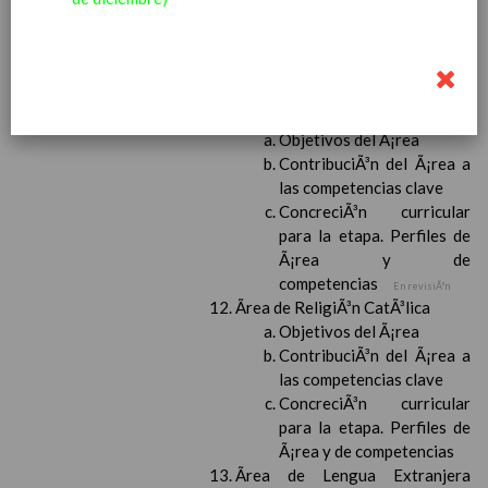
para la etapa. Perfiles de
Ã¡rea y de
competencias
En revisiÃ³n
Ãrea de Valores Sociales y CÃ­
vicos
Objetivos del Ã¡rea
ContribuciÃ³n del Ã¡rea a
las competencias clave
ConcreciÃ³n curricular
para la etapa. Perfiles de
Ã¡rea y de
competencias
En revisiÃ³n
Ãrea de ReligiÃ³n CatÃ³lica
Objetivos del Ã¡rea
ContribuciÃ³n del Ã¡rea a
las competencias clave
ConcreciÃ³n curricular
para la etapa. Perfiles de
Ã¡rea y de competencias
Ãrea de Lengua Extranjera