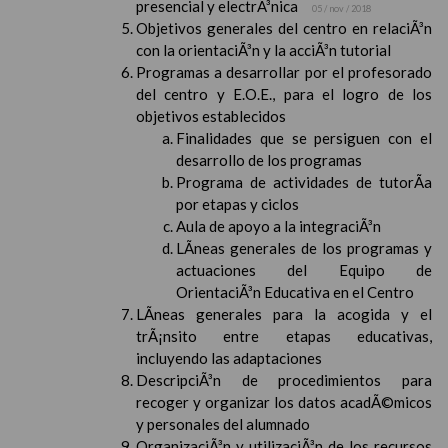
presencial y electrÃ³nica
05 / nov / 2018
Objetivos generales del centro en relaciÃ³n
con la orientaciÃ³n y la acciÃ³n tutorial
Programas a desarrollar por el profesorado
del centro y E.O.E., para el logro de los
objetivos establecidos
Finalidades que se persiguen con el
desarrollo de los programas
Programa de actividades de tutorÃ­a
por etapas y ciclos
Aula de apoyo a la integraciÃ³n
LÃ­neas generales de los programas y
actuaciones del Equipo de
OrientaciÃ³n Educativa en el Centro
LÃ­neas generales para la acogida y el
trÃ¡nsito entre etapas educativas,
incluyendo las adaptaciones
DescripciÃ³n de procedimientos para
recoger y organizar los datos acadÃ©micos
y personales del alumnado
OrganizaciÃ³n y utilizaciÃ³n de los recursos