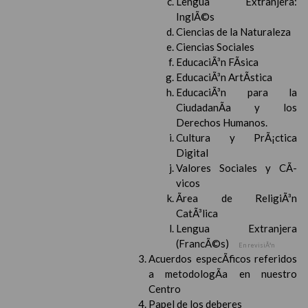
Lengua Extranjera:
InglÃ©s
Ciencias de la Naturaleza
Ciencias Sociales
EducaciÃ³n FÃ­sica
EducaciÃ³n ArtÃ­stica
EducaciÃ³n para la
CiudadanÃ­a y los
Derechos Humanos.
Cultura y PrÃ¡ctica
Digital
Valores Sociales y CÃ­
vicos
Ãrea de ReligiÃ³n
CatÃ³lica
Lengua Extranjera
(FrancÃ©s)
En revisiÃ³n
Acuerdos especÃ­ficos referidos
a metodologÃ­a en nuestro
Centro
Papel de los deberes