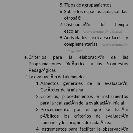
Tipos de agrupamientos
Sobre los espacios: aula, salidas,
otrosâ€¦
DistribuciÃ³n del tiempo
escolar
Ãšltima actualizaciÃ³n C.E. 21/22
Actividades extraescolares y
complementarias
Ãšltima actualizaciÃ³n
13 / Sep / 2019
Criterios para la elaboraciÃ³n de las
Programaciones DidÃ¡cticas y las Propuestas
PedagÃ³gicas
La evaluaciÃ³n del alumnado
Aspectos generales de la evaluaciÃ³n.
CarÃ¡cter de la misma
Criterios, procedimientos e instrumentos
para la realizaciÃ³n de la evaluaciÃ³n inicial
Procedimiento por el que se harÃ¡n
pÃºblicos los criterios de evaluaciÃ³n
comunes y los propios de cada Ã¡rea
Instrumentos para facilitar la observaciÃ³n