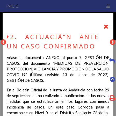
INICIO
PLAN DE CENTRO
CEIP San Fernando
2. ACTUACIÃ“N ANTE
UN CASO CONFIRMADO
Véase el documento
ANEXO al punto 7, GESTIÓN DE
PLAN DE CENTRO
CASOS, del documento “MEDIDAS DE PREVENCIÓN,
PROTECCIÓN, VIGILANCIA Y PROMOCIÓN DE LA SALUD
COVID-19” (Última revisión 13 de enero de 2022),
La entrada en vigor del Real Decreto 126/2014, de 28 de
GESTIÓN DE CASOS.
febrero, por el que se establece el currículo básico de la
Educación Primaria, se ha hecho necesario la revisión y
En el Boletin Oficial de la Junta de Andalucia con fecha 29
adecuación de nuestro Plan de Centro a esta normativa, el cual
de septiembre se ha realizado la publicación de las nuevas
usted podrá consultar desde este sitio web.
medidas que se estableceran en los lugares con menos
incidencia de casos. En este caso Córdoba pasa a
Esperamos que sea de su interés.
encontrarse en Nivel 0 en el Distrito Sanitario Córdoba-