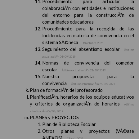
Procedimiento para articular la
colaboraciÃ³n con entidades e instituciones
del entorno para la construcciÃ³n de
comunidades educadoras
Procedimiento para la recogida de las
incidencias en materia de convivencia en el
sistema SÃ©neca
18 octubre 2021
Seguimiento del absentismo escolar
Ãšltima
actualizaciÃ³n 04/ 09/ 2019
Normas de convivencia del comedor
escolar
Ãšltima actualizaciÃ³n 21/ 10/ 2019
Nuestra propuesta para la
convivencia
Ãšltima actualizaciÃ³n 24/ 05/ 2021
Plan de formaciÃ³n del profesorado
PlanificaciÃ³n, horarios de los equipos educativos
y criterios de organizaciÃ³n de horarios
Ãšltima
actualizaciÃ³n 04/ 09/ 2019
PLANES y PROYECTOS
Plan de Biblioteca Escolar
Otros planes y proyectos (VÃ©ase
ANEXOS)
13 abril 2021