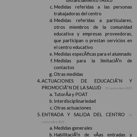
distanciamiento fÃ­sico
Medidas referidas a las personas
trabajadoras del centro
Medidas referidas a particulares,
otros miembros de la comunidad
educativa y empresas proveedoras,
que participan o prestan servicios en
el centro educativo
Medidas especÃ­ficas para el alumnado
Medidas para la limitaciÃ³n de
contactos
Otras medidas
ACTUACIONES DE EDUCACIÃ“N Y
PROMOCIÃ“N DE LA SALUD
01 septiembre 2021
TutorÃ­a y POAT
Interdisciplinariedad
Otras actuaciones
ENTRADA Y SALIDA DEL CENTRO
01
septiembre 2021
Medidas generales
HabilitaciÃ³n de vÃ­as entradas y