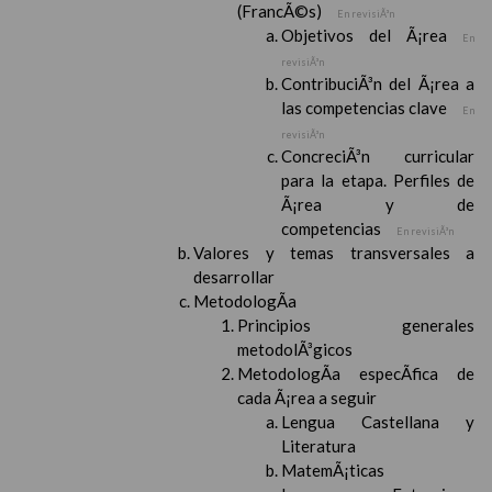
(FrancÃ©s)
En revisiÃ³n
Objetivos del Ã¡rea
En
revisiÃ³n
ContribuciÃ³n del Ã¡rea a
las competencias clave
En
revisiÃ³n
ConcreciÃ³n curricular
para la etapa. Perfiles de
Ã¡rea y de
competencias
En revisiÃ³n
Valores y temas transversales a
desarrollar
MetodologÃ­a
Principios generales
metodolÃ³gicos
MetodologÃ­a especÃ­fica de
cada Ã¡rea a seguir
Lengua Castellana y
Literatura
MatemÃ¡ticas