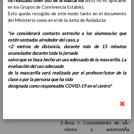
ha realizado buen uso de la mascarilla
(esto no es aplicable
Competencias bÃ¡sicas
15 noviembre 2019
en los Grupos de Convivencia Estable).
ProgramaciÃ³n y relaciÃ³n de los
Esto queda recogido de este modo tanto en el documento
elementos curriculares del 2Âº ciclo de
del Ministerio como en el de la Junta de Andalucia:
e. Infantil
15 noviembre 2019
EvaluaciÃ³n
15 noviembre 2019
"se considerará contacto estrecho a los alumnos/as que
InterrelaciÃ³n familiar-centro
estén sentados alrededor del caso, a
educativo
<2 metros de distancia, durante más de 15 minutos
AtenciÃ³n a la diversidad
15 noviembre
acumulados durante toda la jornada
2019
salvo que se haya hecho un uso adecuado de la mascarilla. La
Proyecto curricular de ReligiÃ³n
evaluación del uso adecuado
CatÃ³lica en Segundo Ciclo de Infantil
de la mascarilla será realizada por el profesor/tutor de la
ConcreciÃ³n curricular para la
clase o por la persona que ha sido
etapa
15 noviembre 2019
designada como responsable COVID-19 en el centro"
Ãrea III: Lenguajes:
comunicaciÃ³n y
representaciÃ³n
15 noviembre 2019
Ãrea II: Conocimiento del
medio
15 noviembre 2019
Ãrea I: Conocimiento de sÃ­
mismo y autonomÃ­a