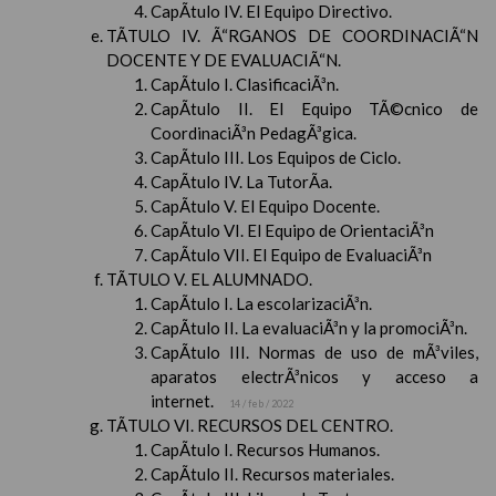
CapÃ­tulo IV. El Equipo Directivo.
TÃTULO IV. Ã“RGANOS DE COORDINACIÃ“N
DOCENTE Y DE EVALUACIÃ“N.
CapÃ­tulo I. ClasificaciÃ³n.
CapÃ­tulo II. El Equipo TÃ©cnico de
CoordinaciÃ³n PedagÃ³gica.
CapÃ­tulo III. Los Equipos de Ciclo.
CapÃ­tulo IV. La TutorÃ­a.
CapÃ­tulo V. El Equipo Docente.
CapÃ­tulo VI. El Equipo de OrientaciÃ³n
CapÃ­tulo VII. El Equipo de EvaluaciÃ³n
TÃTULO V. EL ALUMNADO.
CapÃ­tulo I. La escolarizaciÃ³n.
CapÃ­tulo II. La evaluaciÃ³n y la promociÃ³n.
CapÃ­tulo III. Normas de uso de mÃ³viles,
aparatos electrÃ³nicos y acceso a
internet.
14 / feb / 2022
TÃTULO VI. RECURSOS DEL CENTRO.
CapÃ­tulo I. Recursos Humanos.
CapÃ­tulo II. Recursos materiales.