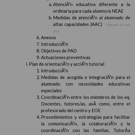
AtenciÃ³n educativa diferente a la
ordinaria para cada alumno/a NEAE
Medidas de atenciÃ³n al alumnado de
altas capacidades (AAC)
Elaborado 06 sept
2019
Anexos
IntroducciÃ³n
Objetivos de PAD
Actuaciones preventivas
Plan de orientaciÃ³n y acciÃ³n tutorial
IntroducciÃ³n
Medidas de acogida e integraciÃ³n para el
alumnado con necesidades educativas
especiales
CoordinaciÃ³n entre los miembros de los eq.
Docentes, tutores/as, asÃ­ como, entre el
profesorado del centro y EOE
Procedimientos y estrategias para facilitar
la comunicaciÃ³n, la colaboraciÃ³n y la
coordinaciÃ³n con las familias. TutorÃ­a