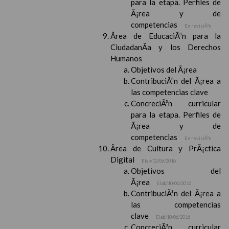
para la etapa. Perfiles de
Ã¡rea y de
competencias
En revisiÃ³n
Ãrea de EducaciÃ³n para la
CiudadanÃ­a y los Derechos
Humanos
Objetivos del Ã¡rea
ContribuciÃ³n del Ã¡rea a
las competencias clave
ConcreciÃ³n curricular
para la etapa. Perfiles de
Ã¡rea y de
competencias
En revisiÃ³n
Ãrea de Cultura y PrÃ¡ctica
Digital
Elab/10/06/2016
Objetivos del
Ã¡rea
Elab/10/06/2016
ContribuciÃ³n del Ã¡rea a
las competencias
clave
Elab/10/06/2016
ConcreciÃ³n curricular