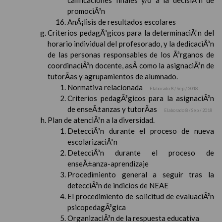
calificaciones finales y/o a la decisiÃ³n de
promociÃ³n
AnÃ¡lisis de resultados escolares
Criterios pedagÃ³gicos para la determinaciÃ³n del
horario individual del profesorado, y la dedicaciÃ³n
de las personas responsables de los Ã³rganos de
coordinaciÃ³n docente, asÃ­ como la asignaciÃ³n de
tutorÃ­as y agrupamientos de alumnado.
Normativa relacionada
Elaborado 8 / Sep / 2018
Criterios pedagÃ³gicos para la asignaciÃ³n
de enseÃ±anzas y tutorÃ­as
Elaborado 8 / Sep / 2018
Plan de atenciÃ³n a la diversidad.
DetecciÃ³n durante el proceso de nueva
escolarizaciÃ³n
DetecciÃ³n durante el proceso de
enseÃ±anza-aprendizaje
Procedimiento general a seguir tras la
detecciÃ³n de indicios de NEAE
El procedimiento de solicitud de evaluaciÃ³n
psicopedagÃ³gica
OrganizaciÃ³n de la respuesta educativa