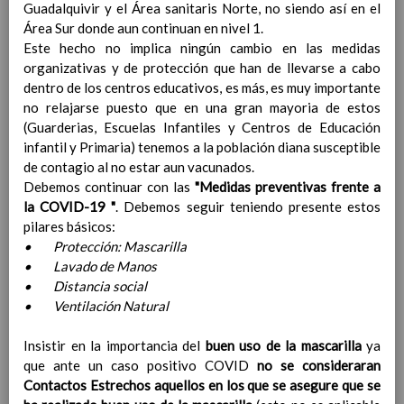
Guadalquivir y el Área sanitaris Norte, no siendo así en el
Contenido
Área Sur donde aun continuan en nivel 1.
Este hecho no implica ningún cambio en las medidas
IntroducciÃ³n
organizativas y de protección que han de llevarse a cabo
AnÃ¡lisis del Contexto
dentro de los centros educativos, es más, es muy importante
Proyecto Educativo
no relajarse puesto que en una gran mayoria de estos
Marco Normativo
(Guarderias, Escuelas Infantiles y Centros de Educación
Objetivos propios para la mejora del rendimiento
infantil y Primaria) tenemos a la población diana susceptible
escolar
de contagio al no estar aun vacunados.
LÃ­neas generales de actuaciÃ³n pedagÃ³gica
Debemos continuar con las
"Medidas preventivas frente a
CoordinaciÃ³n y concreciÃ³n de los contenidos
la COVID-19 "
. Debemos seguir teniendo presente estos
curriculares, asÃ­ como el tratamiento transversal
pilares básicos:
en las Ã¡reas de la educaciÃ³n en valores y otras
• Protección: Mascarilla
enseÃ±anzas
• Lavado de Manos
EducaciÃ³n Infantil (Segundo Ciclo)
15
• Distancia social
noviembre 2019
• Ventilación Natural
Objetivos generales
15 noviembre 2019
Ãreas Curriculares
Insistir en la importancia del
buen uso de la mascarilla
ya
InterrelaciÃ³n de las inteligencias
que ante un caso positivo COVID
no se consideraran
mÃºltiples con los objetivos generales
Contactos Estrechos aquellos en los que se asegure que se
y de Ã¡reas curriculares.