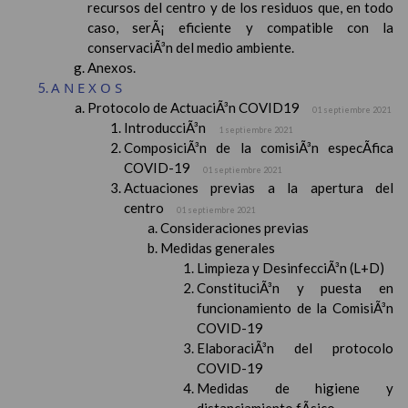
recursos del centro y de los residuos que, en todo
caso, serÃ¡ eficiente y compatible con la
conservaciÃ³n del medio ambiente.
Anexos.
ANEXOS
Protocolo de ActuaciÃ³n COVID19
01 septiembre 2021
IntroducciÃ³n
1 septiembre 2021
ComposiciÃ³n de la comisiÃ³n especÃ­fica
COVID-19
01 septiembre 2021
Actuaciones previas a la apertura del
centro
01 septiembre 2021
Consideraciones previas
Medidas generales
Limpieza y DesinfecciÃ³n (L+D)
ConstituciÃ³n y puesta en
funcionamiento de la ComisiÃ³n
COVID-19
ElaboraciÃ³n del protocolo
COVID-19
Medidas de higiene y