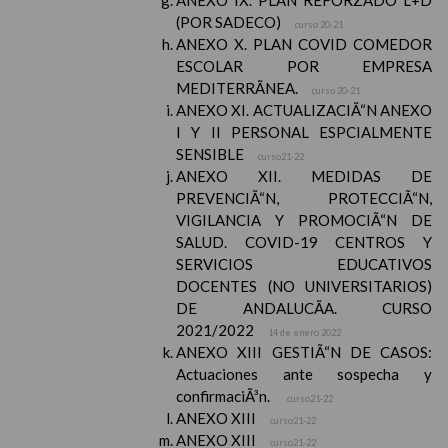
ANEXO IX. PLAN REFORZADO L+D
(POR SADECO)
curso 20-21
ANEXO X. PLAN COVID COMEDOR
ESCOLAR POR EMPRESA
MEDITERRÃNEA.
curso 20-21
ANEXO XI. ACTUALIZACIÃ“N ANEXO
I Y II PERSONAL ESPCIALMENTE
SENSIBLE
curso21-22
ANEXO XII. MEDIDAS DE
PREVENCIÃ“N, PROTECCIÃ“N,
VIGILANCIA Y PROMOCIÃ“N DE
SALUD. COVID-19 CENTROS Y
SERVICIOS EDUCATIVOS
DOCENTES (NO UNIVERSITARIOS)
DE ANDALUCÃA. CURSO
2021/2022
14 de enero 2022
ANEXO XIII GESTIÃ“N DE CASOS:
Actuaciones ante sospecha y
confirmaciÃ³n.
curso21-22
ANEXO XIII
curso21-22
ANEXO XIII
curso21-22