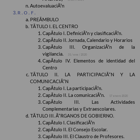
AutoevaluaciÃ³n
R.O.F.
PREÃMBULO
TÃTULO I. EL CENTRO
CapÃ­tulo I. DefiniciÃ³n y clasificaciÃ³n.
CapÃ­tulo II. Jornada, Calendario y Horarios
CapÃ­tulo III. OrganizaciÃ³n de la
vigilancia.
31 / ene / 2020
CapÃ­tulo IV. Elementos de identidad del
Centro
TÃTULO II. LA PARTICIPACIÃ“N Y LA
COMUNICACIÃ“N
CapÃ­tulo I. La participaciÃ³n.
CapÃ­tulo II. La comunicaciÃ³n.
17 enero 2020
CapÃ­tulo III. Las Actividades
Complementarias y Extraescolares.
TÃTULO III. Ã“RGANOS DE GOBIERNO.
CapÃ­tulo I. ClasificaciÃ³n
CapÃ­tulo II. El Consejo Escolar.
CapÃ­tulo III. El Claustro de Profesores.