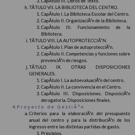
CapÃ­tulo III. Libros de Texto.
TÃTULO VII. LA BIBLIOTECA DEL CENTRO.
CapÃ­tulo I. La Biblioteca Escolar del Centro.
CapÃ­tulo II. OrganizaciÃ³n de la Biblioteca.
CapÃ­tulo III. Funcionamiento de la
Biblioteca.
TÃTULO VIII. LA AUTOPROTECCIÃ“N.
CapÃ­tulo I. Plan de autoprotecciÃ³n.
CapÃ­tulo II. Competencias y funciones sobre
prevenciÃ³n de riesgos.
TÃTULO IX. OTRAS DISPOSICIONES
GENERALES.
CapÃ­tulo I. La autoevaluaciÃ³n del centro.
CapÃ­tulo II. La convivencia en el Centro.
CapÃ­tulo III. Disposiciones. DisposiciÃ³n
derogatoria. Disposiciones finales.
Proyecto de GestiÃ³n
Criterios para la elaboraciÃ³n del presupuesto
anual del centro y para la distribuciÃ³n de los
ingresos entre las distintas partidas de gasto.
Principios.