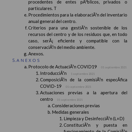
procedentes de entes pÃºblicos, privados o
particulares. T
Procedimientos para la elaboraciÃ³n del inventario
anual general del centro.
Criterios para una gestiÃ³n sostenible de los
recursos del centro y de los residuos que, en todo
caso, serÃ¡ eficiente y compatible con la
conservaciÃ³n del medio ambiente.
Anexos.
ANEXOS
Protocolo de ActuaciÃ³n COVID19
01 septiembre 2021
IntroducciÃ³n
1 septiembre 2021
ComposiciÃ³n de la comisiÃ³n especÃ­fica
COVID-19
01 septiembre 2021
Actuaciones previas a la apertura del
centro
01 septiembre 2021
Consideraciones previas
Medidas generales
Limpieza y DesinfecciÃ³n (L+D)
ConstituciÃ³n y puesta en
funcionamiento de la ComisiÃ³n