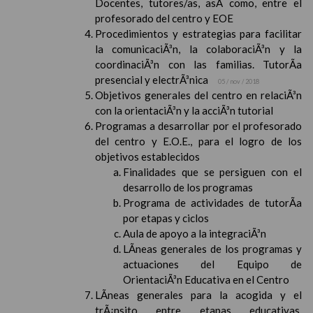
Docentes, tutores/as, asÃ­ como, entre el
profesorado del centro y EOE
Procedimientos y estrategias para facilitar
la comunicaciÃ³n, la colaboraciÃ³n y la
coordinaciÃ³n con las familias. TutorÃ­a
presencial y electrÃ³nica
05 / nov / 2018
Objetivos generales del centro en relaciÃ³n
con la orientaciÃ³n y la acciÃ³n tutorial
Programas a desarrollar por el profesorado
del centro y E.O.E., para el logro de los
objetivos establecidos
Finalidades que se persiguen con el
desarrollo de los programas
Programa de actividades de tutorÃ­a
por etapas y ciclos
Aula de apoyo a la integraciÃ³n
LÃ­neas generales de los programas y
actuaciones del Equipo de
OrientaciÃ³n Educativa en el Centro
LÃ­neas generales para la acogida y el
trÃ¡nsito entre etapas educativas,