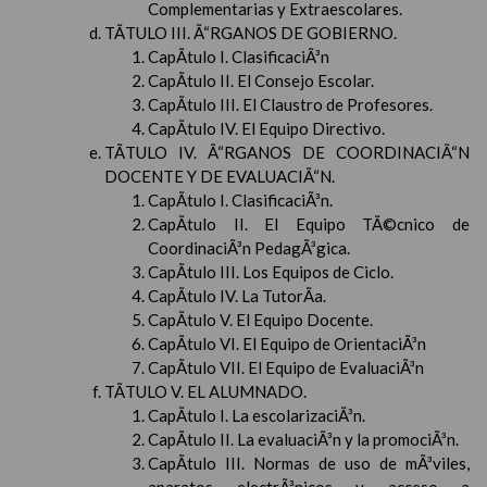
Complementarias y Extraescolares.
TÃTULO III. Ã“RGANOS DE GOBIERNO.
CapÃ­tulo I. ClasificaciÃ³n
CapÃ­tulo II. El Consejo Escolar.
CapÃ­tulo III. El Claustro de Profesores.
CapÃ­tulo IV. El Equipo Directivo.
TÃTULO IV. Ã“RGANOS DE COORDINACIÃ“N
DOCENTE Y DE EVALUACIÃ“N.
CapÃ­tulo I. ClasificaciÃ³n.
CapÃ­tulo II. El Equipo TÃ©cnico de
CoordinaciÃ³n PedagÃ³gica.
CapÃ­tulo III. Los Equipos de Ciclo.
CapÃ­tulo IV. La TutorÃ­a.
CapÃ­tulo V. El Equipo Docente.
CapÃ­tulo VI. El Equipo de OrientaciÃ³n
CapÃ­tulo VII. El Equipo de EvaluaciÃ³n
TÃTULO V. EL ALUMNADO.
CapÃ­tulo I. La escolarizaciÃ³n.
CapÃ­tulo II. La evaluaciÃ³n y la promociÃ³n.
CapÃ­tulo III. Normas de uso de mÃ³viles,