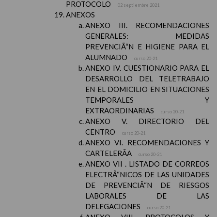
PROTOCOLO
02 septiembre 2021
ANEXOS
ANEXO III. RECOMENDACIONES
GENERALES: MEDIDAS
PREVENCIÃ“N E HIGIENE PARA EL
ALUMNADO
curso 20-21
ANEXO IV. CUESTIONARIO PARA EL
DESARROLLO DEL TELETRABAJO
EN EL DOMICILIO EN SITUACIONES
TEMPORALES Y
EXTRAORDINARIAS
curso 20-21
ANEXO V. DIRECTORIO DEL
CENTRO
curso 20-21
ANEXO VI. RECOMENDACIONES Y
CARTELERÃA
curso 20-21
ANEXO VII . LISTADO DE CORREOS
ELECTRÃ“NICOS DE LAS UNIDADES
DE PREVENCIÃ“N DE RIESGOS
LABORALES DE LAS
DELEGACIONES
curso 20-21