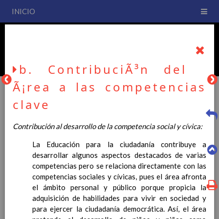
INICIO
PLAN DE CENTRO
CEIP San Fernando
b. ContribuciÃ³n del
Ã¡rea a las competencias
clave
PLAN DE CENTRO
Contribución al desarrollo de la competencia social y cívica:
La Educación para la ciudadanía contribuye a
La entrada en vigor del Real Decreto 126/2014, de 28 de
desarrollar algunos aspectos destacados de varias
febrero, por el que se establece el currículo básico de la
competencias pero se relaciona directamente con las
Educación Primaria, se ha hecho necesario la revisión y
competencias sociales y cívicas, pues el área afronta
adecuación de nuestro Plan de Centro a esta normativa, el cual
el ámbito personal y público porque propicia la
usted podrá consultar desde este sitio web.
adquisición de habilidades para vivir en sociedad y
Esperamos que sea de su interés.
para ejercer la ciudadanía democrática. Así, el área