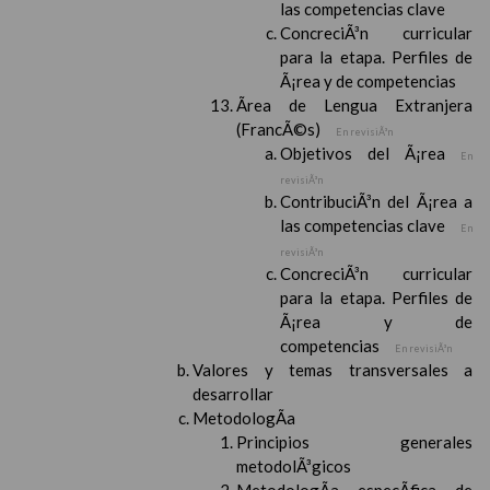
las competencias clave
ConcreciÃ³n curricular
para la etapa. Perfiles de
Ã¡rea y de competencias
Ãrea de Lengua Extranjera
(FrancÃ©s)
En revisiÃ³n
Objetivos del Ã¡rea
En
revisiÃ³n
ContribuciÃ³n del Ã¡rea a
las competencias clave
En
revisiÃ³n
ConcreciÃ³n curricular
para la etapa. Perfiles de
Ã¡rea y de
competencias
En revisiÃ³n
Valores y temas transversales a
desarrollar
MetodologÃ­a
Principios generales
metodolÃ³gicos