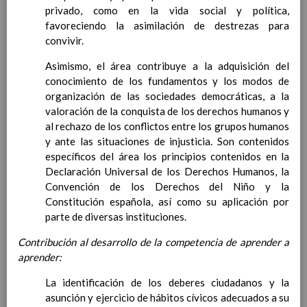
Competencias bÃ¡sicas
privado, como en la vida social y política,
15 noviembre 2019
ProgramaciÃ³n y relaciÃ³n de los
favoreciendo la asimilación de destrezas para
elementos curriculares del 2Âº ciclo de
convivir.
e. Infantil
15 noviembre 2019
Asimismo, el área contribuye a la adquisición del
EvaluaciÃ³n
15 noviembre 2019
conocimiento de los fundamentos y los modos de
InterrelaciÃ³n familiar-centro
organización de las sociedades democráticas, a la
educativo
valoración de la conquista de los derechos humanos y
AtenciÃ³n a la diversidad
15 noviembre
al rechazo de los conflictos entre los grupos humanos
2019
y ante las situaciones de injusticia. Son contenidos
Proyecto curricular de ReligiÃ³n
específicos del área los principios contenidos en la
CatÃ³lica en Segundo Ciclo de Infantil
Declaración Universal de los Derechos Humanos, la
ConcreciÃ³n curricular para la
Convención de los Derechos del Niño y la
etapa
15 noviembre 2019
Constitución española, así como su aplicación por
Ãrea III: Lenguajes:
parte de diversas instituciones.
comunicaciÃ³n y
representaciÃ³n
15 noviembre 2019
Contribución al desarrollo de la competencia de aprender a
Ãrea II: Conocimiento del
aprender:
medio
15 noviembre 2019
Ãrea I: Conocimiento de sÃ­
La identificación de los deberes ciudadanos y la
mismo y autonomÃ­a
asunción y ejercicio de hábitos cívicos adecuados a su