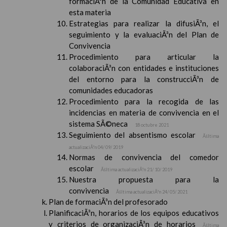
formaciÃ³n de la Comunidad Educativa en
esta materia
Estrategias para realizar la difusiÃ³n, el
seguimiento y la evaluaciÃ³n del Plan de
Convivencia
Procedimiento para articular la
colaboraciÃ³n con entidades e instituciones
del entorno para la construcciÃ³n de
comunidades educadoras
Procedimiento para la recogida de las
incidencias en materia de convivencia en el
sistema SÃ©neca
18 octubre 2021
Seguimiento del absentismo escolar
Ãšltima
actualizaciÃ³n 04/ 09/ 2019
Normas de convivencia del comedor
escolar
Ãšltima actualizaciÃ³n 21/ 10/ 2019
Nuestra propuesta para la
convivencia
Ãšltima actualizaciÃ³n 24/ 05/ 2021
Plan de formaciÃ³n del profesorado
PlanificaciÃ³n, horarios de los equipos educativos
y criterios de organizaciÃ³n de horarios
Ãšltima