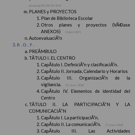
actualizaciÃ³n 04/ 09/ 2019
PLANES y PROYECTOS
Plan de Biblioteca Escolar
Otros planes y proyectos (VÃ©ase
ANEXOS)
13 abril 2021
AutoevaluaciÃ³n
R.O.F.
PREÃMBULO
TÃTULO I. EL CENTRO
CapÃ­tulo I. DefiniciÃ³n y clasificaciÃ³n.
CapÃ­tulo II. Jornada, Calendario y Horarios
CapÃ­tulo III. OrganizaciÃ³n de la
vigilancia.
31 / ene / 2020
CapÃ­tulo IV. Elementos de identidad del
Centro
TÃTULO II. LA PARTICIPACIÃ“N Y LA
COMUNICACIÃ“N
CapÃ­tulo I. La participaciÃ³n.
CapÃ­tulo II. La comunicaciÃ³n.
17 enero 2020
CapÃ­tulo III. Las Actividades