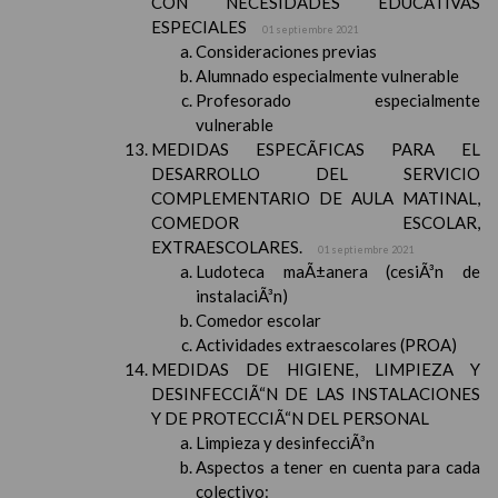
CON NECESIDADES EDUCATIVAS
ESPECIALES
01 septiembre 2021
Consideraciones previas
Alumnado especialmente vulnerable
Profesorado especialmente
vulnerable
MEDIDAS ESPECÃFICAS PARA EL
DESARROLLO DEL SERVICIO
COMPLEMENTARIO DE AULA MATINAL,
COMEDOR ESCOLAR,
EXTRAESCOLARES.
01 septiembre 2021
Ludoteca maÃ±anera (cesiÃ³n de
instalaciÃ³n)
Comedor escolar
Actividades extraescolares (PROA)
MEDIDAS DE HIGIENE, LIMPIEZA Y
DESINFECCIÃ“N DE LAS INSTALACIONES
Y DE PROTECCIÃ“N DEL PERSONAL
Limpieza y desinfecciÃ³n
Aspectos a tener en cuenta para cada
colectivo: