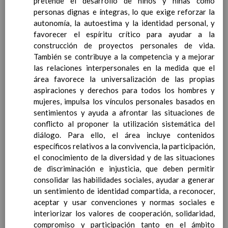
pretende el desarrollo de niños y niñas como
Contenido
personas dignas e íntegras, lo que exige reforzar la
autonomía, la autoestima y la identidad personal, y
IntroducciÃ³n
favorecer el espíritu crítico para ayudar a la
AnÃ¡lisis del Contexto
construcción de proyectos personales de vida.
Proyecto Educativo
También se contribuye a la competencia y a mejorar
Marco Normativo
las relaciones interpersonales en la medida que el
Objetivos propios para la mejora del rendimiento
área favorece la universalización de las propias
escolar
aspiraciones y derechos para todos los hombres y
LÃ­neas generales de actuaciÃ³n pedagÃ³gica
mujeres, impulsa los vínculos personales basados en
CoordinaciÃ³n y concreciÃ³n de los contenidos
sentimientos y ayuda a afrontar las situaciones de
curriculares, asÃ­ como el tratamiento transversal
conflicto al proponer la utilización sistemática del
en las Ã¡reas de la educaciÃ³n en valores y otras
diálogo. Para ello, el área incluye contenidos
enseÃ±anzas
específicos relativos a la convivencia, la participación,
EducaciÃ³n Infantil (Segundo Ciclo)
el conocimiento de la diversidad y de las situaciones
15
de discriminación e injusticia, que deben permitir
noviembre 2019
Objetivos generales
consolidar las habilidades sociales, ayudar a generar
15 noviembre 2019
Ãreas Curriculares
un sentimiento de identidad compartida, a reconocer,
InterrelaciÃ³n de las inteligencias
aceptar y usar convenciones y normas sociales e
mÃºltiples con los objetivos generales
interiorizar los valores de cooperación, solidaridad,
y de Ã¡reas curriculares.
compromiso y participación tanto en el ámbito