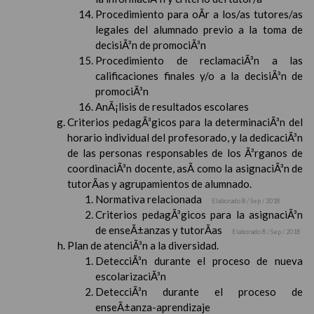
Procedimiento para oÃ­r a los/as tutores/as
legales del alumnado previo a la toma de
decisiÃ³n de promociÃ³n
Procedimiento de reclamaciÃ³n a las
calificaciones finales y/o a la decisiÃ³n de
promociÃ³n
AnÃ¡lisis de resultados escolares
Criterios pedagÃ³gicos para la determinaciÃ³n del
horario individual del profesorado, y la dedicaciÃ³n
de las personas responsables de los Ã³rganos de
coordinaciÃ³n docente, asÃ­ como la asignaciÃ³n de
tutorÃ­as y agrupamientos de alumnado.
Normativa relacionada
Elaborado 8 / Sep / 2018
Criterios pedagÃ³gicos para la asignaciÃ³n
de enseÃ±anzas y tutorÃ­as
Elaborado 8 / Sep / 2018
Plan de atenciÃ³n a la diversidad.
DetecciÃ³n durante el proceso de nueva
escolarizaciÃ³n
DetecciÃ³n durante el proceso de
enseÃ±anza-aprendizaje