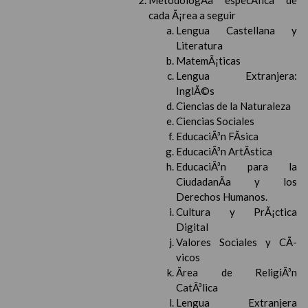
MetodologÃ­a especÃ­fica de
cada Ã¡rea a seguir
Lengua Castellana y
Literatura
MatemÃ¡ticas
Lengua Extranjera:
InglÃ©s
Ciencias de la Naturaleza
Ciencias Sociales
EducaciÃ³n FÃ­sica
EducaciÃ³n ArtÃ­stica
EducaciÃ³n para la
CiudadanÃ­a y los
Derechos Humanos.
Cultura y PrÃ¡ctica
Digital
Valores Sociales y CÃ­
vicos
Ãrea de ReligiÃ³n
CatÃ³lica
Lengua Extranjera