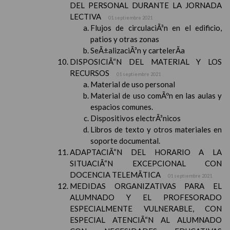
DEL PERSONAL DURANTE LA JORNADA
LECTIVA
01 septiembre 2021
Flujos de circulaciÃ³n en el edificio,
patios y otras zonas
SeÃ±alizaciÃ³n y cartelerÃ­a
DISPOSICIÃ“N DEL MATERIAL Y LOS
RECURSOS
01 septiembre 2021
Material de uso personal
Material de uso comÃºn en las aulas y
espacios comunes.
Dispositivos electrÃ³nicos
Libros de texto y otros materiales en
soporte documental.
ADAPTACIÃ“N DEL HORARIO A LA
SITUACIÃ“N EXCEPCIONAL CON
DOCENCIA TELEMÃTICA
01 septiembre 2021
MEDIDAS ORGANIZATIVAS PARA EL
ALUMNADO Y EL PROFESORADO
ESPECIALMENTE VULNERABLE, CON
ESPECIAL ATENCIÃ“N AL ALUMNADO