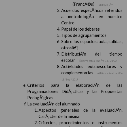
(FrancÃ©s)
En revisiÃ³n
Acuerdos especÃ­ficos referidos
a metodologÃ­a en nuestro
Centro
Papel de los deberes
Tipos de agrupamientos
Sobre los espacios: aula, salidas,
otrosâ€¦
DistribuciÃ³n del tiempo
escolar
Ãšltima actualizaciÃ³n C.E. 21/22
Actividades extraescolares y
complementarias
Ãšltima actualizaciÃ³n
13 / Sep / 2019
Criterios para la elaboraciÃ³n de las
Programaciones DidÃ¡cticas y las Propuestas
PedagÃ³gicas
La evaluaciÃ³n del alumnado
Aspectos generales de la evaluaciÃ³n.
CarÃ¡cter de la misma
Criterios, procedimientos e instrumentos