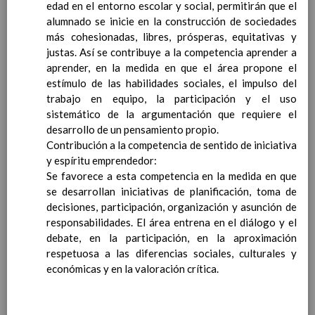
personal
edad en el entorno escolar y social, permitirán que el
15 noviembre 2019
MetodologÃ­a
alumnado se inicie en la construcción de sociedades
15 noviembre 2019
Recursos
más cohesionadas, libres, prósperas, equitativas y
15 noviembre 2019
EducaciÃ³n Primaria
justas. Así se contribuye a la competencia aprender a
CoordinaciÃ³n y concreciÃ³n curricular
aprender, en la medida en que el área propone el
Objetivos de la etapa
estímulo de las habilidades sociales, el impulso del
Ãrea de Lengua Castellana y
trabajo en equipo, la participación y el uso
Literatura
sistemático de la argumentación que requiere el
Objetivos del Ã¡rea
desarrollo de un pensamiento propio.
ContribuciÃ³n del Ã¡rea a
Contribución a la competencia de sentido de iniciativa
las competencias clave
y espíritu emprendedor:
ConcreciÃ³n curricular
Se favorece a esta competencia en la medida en que
para la etapa. Perfiles de
se desarrollan iniciativas de planificación, toma de
Ã¡rea y de
decisiones, participación, organización y asunción de
competencias
responsabilidades. El área entrena en el diálogo y el
En revisiÃ³n
Ãrea de MatemÃ¡ticas
debate, en la participación, en la aproximación
Objetivos del Ã¡rea
respetuosa a las diferencias sociales, culturales y
ContribuciÃ³n del Ã¡rea a
económicas y en la valoración crítica.
las competencias clave
ConcreciÃ³n curricular
para la etapa. Perfiles de