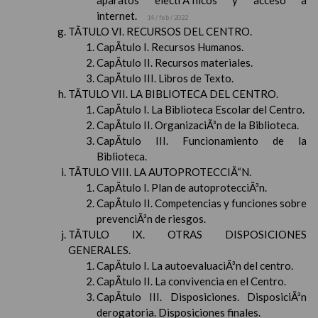
aparatos electrÃ³nicos y acceso a
internet.
14 / feb / 2022
TÃTULO VI. RECURSOS DEL CENTRO.
CapÃ­tulo I. Recursos Humanos.
CapÃ­tulo II. Recursos materiales.
CapÃ­tulo III. Libros de Texto.
TÃTULO VII. LA BIBLIOTECA DEL CENTRO.
CapÃ­tulo I. La Biblioteca Escolar del Centro.
CapÃ­tulo II. OrganizaciÃ³n de la Biblioteca.
CapÃ­tulo III. Funcionamiento de la
Biblioteca.
TÃTULO VIII. LA AUTOPROTECCIÃ“N.
CapÃ­tulo I. Plan de autoprotecciÃ³n.
CapÃ­tulo II. Competencias y funciones sobre
prevenciÃ³n de riesgos.
TÃTULO IX. OTRAS DISPOSICIONES
GENERALES.
CapÃ­tulo I. La autoevaluaciÃ³n del centro.
CapÃ­tulo II. La convivencia en el Centro.
CapÃ­tulo III. Disposiciones. DisposiciÃ³n
derogatoria. Disposiciones finales.