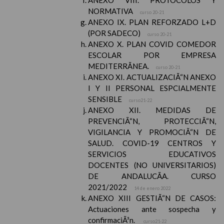
ANEXO VIII. PROTOCOLOS Y
NORMATIVA
curso 20-21
ANEXO IX. PLAN REFORZADO L+D
(POR SADECO)
curso 20-21
ANEXO X. PLAN COVID COMEDOR
ESCOLAR POR EMPRESA
MEDITERRÃNEA.
curso 20-21
ANEXO XI. ACTUALIZACIÃ“N ANEXO
I Y II PERSONAL ESPCIALMENTE
SENSIBLE
curso21-22
ANEXO XII. MEDIDAS DE
PREVENCIÃ“N, PROTECCIÃ“N,
VIGILANCIA Y PROMOCIÃ“N DE
SALUD. COVID-19 CENTROS Y
SERVICIOS EDUCATIVOS
DOCENTES (NO UNIVERSITARIOS)
DE ANDALUCÃA. CURSO
2021/2022
14 de enero 2022
ANEXO XIII GESTIÃ“N DE CASOS:
Actuaciones ante sospecha y
confirmaciÃ³n.
curso21-22