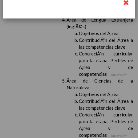
Ã¡rea y de
competencias
En revisiÃ³n
Ãrea de Lengua Extranjera
(inglÃ©s)
Objetivos del Ã¡rea
ContribuciÃ³n del Ã¡rea a
las competencias clave
ConcreciÃ³n curricular
para la etapa. Perfiles de
Ã¡rea y de
competencias
En revisiÃ³n
Ãrea de Ciencias de la
Naturaleza
Objetivos del Ã¡rea
ContribuciÃ³n del Ã¡rea a
las competencias clave
ConcreciÃ³n curricular
para la etapa. Perfiles de
Ã¡rea y de
competencias
En revisiÃ³n