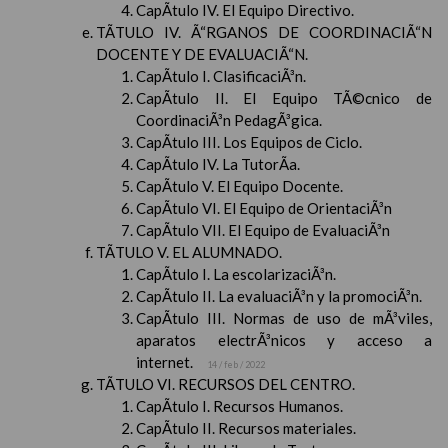
CapÃ­tulo IV. El Equipo Directivo.
TÃTULO IV. Ã“RGANOS DE COORDINACIÃ“N
DOCENTE Y DE EVALUACIÃ“N.
CapÃ­tulo I. ClasificaciÃ³n.
CapÃ­tulo II. El Equipo TÃ©cnico de
CoordinaciÃ³n PedagÃ³gica.
CapÃ­tulo III. Los Equipos de Ciclo.
CapÃ­tulo IV. La TutorÃ­a.
CapÃ­tulo V. El Equipo Docente.
CapÃ­tulo VI. El Equipo de OrientaciÃ³n
CapÃ­tulo VII. El Equipo de EvaluaciÃ³n
TÃTULO V. EL ALUMNADO.
CapÃ­tulo I. La escolarizaciÃ³n.
CapÃ­tulo II. La evaluaciÃ³n y la promociÃ³n.
CapÃ­tulo III. Normas de uso de mÃ³viles,
aparatos electrÃ³nicos y acceso a
internet.
14 / feb / 2022
TÃTULO VI. RECURSOS DEL CENTRO.
CapÃ­tulo I. Recursos Humanos.
CapÃ­tulo II. Recursos materiales.