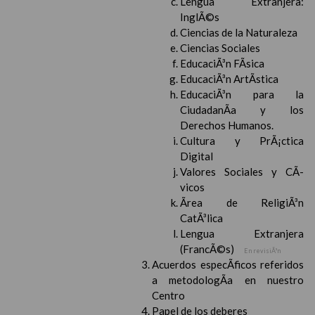
Lengua Extranjera:
InglÃ©s
Ciencias de la Naturaleza
Ciencias Sociales
EducaciÃ³n FÃ­sica
EducaciÃ³n ArtÃ­stica
EducaciÃ³n para la
CiudadanÃ­a y los
Derechos Humanos.
Cultura y PrÃ¡ctica
Digital
Valores Sociales y CÃ­
vicos
Ãrea de ReligiÃ³n
CatÃ³lica
Lengua Extranjera
(FrancÃ©s)
En revisiÃ³n
Acuerdos especÃ­ficos referidos
a metodologÃ­a en nuestro
Centro
Papel de los deberes