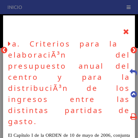
INICIO
PLAN DE CENTRO
CEIP San Fernando
a. Criterios para la
elaboraciÃ³n del
presupuesto anual del
PLAN DE CENTRO
centro y para la
distribuciÃ³n de los
La entrada en vigor del Real Decreto 126/2014, de 28 de
ingresos entre las
febrero, por el que se establece el currículo básico de la
Educación Primaria, se ha hecho necesario la revisión y
distintas partidas de
adecuación de nuestro Plan de Centro a esta normativa, el cual
gasto.
usted podrá consultar desde este sitio web.
Esperamos que sea de su interés.
El Capítulo I de la ORDEN de 10 de mayo de 2006, conjunta