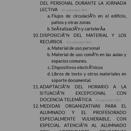
DEL PERSONAL DURANTE LA JORNADA
LECTIVA
01 septiembre 2021
Flujos de circulaciÃ³n en el edificio,
patios y otras zonas
SeÃ±alizaciÃ³n y cartelerÃ­a
DISPOSICIÃ“N DEL MATERIAL Y LOS
RECURSOS
01 septiembre 2021
Material de uso personal
Material de uso comÃºn en las aulas y
espacios comunes.
Dispositivos electrÃ³nicos
Libros de texto y otros materiales en
soporte documental.
ADAPTACIÃ“N DEL HORARIO A LA
SITUACIÃ“N EXCEPCIONAL CON
DOCENCIA TELEMÃTICA
01 septiembre 2021
MEDIDAS ORGANIZATIVAS PARA EL
ALUMNADO Y EL PROFESORADO
ESPECIALMENTE VULNERABLE, CON
ESPECIAL ATENCIÃ“N AL ALUMNADO