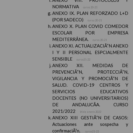
ANEXO VIII. PROTOCOLOS Y
NORMATIVA
curso 20-21
ANEXO IX. PLAN REFORZADO L+D
(POR SADECO)
curso 20-21
ANEXO X. PLAN COVID COMEDOR
ESCOLAR POR EMPRESA
MEDITERRÃNEA.
curso 20-21
ANEXO XI. ACTUALIZACIÃ“N ANEXO
I Y II PERSONAL ESPCIALMENTE
SENSIBLE
curso21-22
ANEXO XII. MEDIDAS DE
PREVENCIÃ“N, PROTECCIÃ“N,
VIGILANCIA Y PROMOCIÃ“N DE
SALUD. COVID-19 CENTROS Y
SERVICIOS EDUCATIVOS
DOCENTES (NO UNIVERSITARIOS)
DE ANDALUCÃA. CURSO
2021/2022
14 de enero 2022
ANEXO XIII GESTIÃ“N DE CASOS:
Actuaciones ante sospecha y
confirmaciÃ³n.
curso21-22