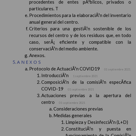
procedentes de entes pÃºblicos, privados o
particulares. T
Procedimientos para la elaboraciÃ³n del inventario
anual general del centro.
Criterios para una gestiÃ³n sostenible de los
recursos del centro y de los residuos que, en todo
caso, serÃ¡ eficiente y compatible con la
conservaciÃ³n del medio ambiente.
Anexos.
ANEXOS
Protocolo de ActuaciÃ³n COVID19
01 septiembre 2021
IntroducciÃ³n
1 septiembre 2021
ComposiciÃ³n de la comisiÃ³n especÃ­fica
COVID-19
01 septiembre 2021
Actuaciones previas a la apertura del
centro
01 septiembre 2021
Consideraciones previas
Medidas generales
Limpieza y DesinfecciÃ³n (L+D)
ConstituciÃ³n y puesta en
funcionamiento de la ComisiÃ³n