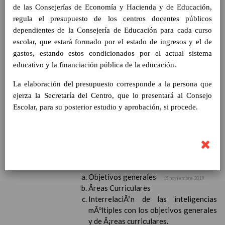
Contenido
de las Consejerías de Economía y Hacienda y de Educación,
regula el presupuesto de los centros docentes públicos
dependientes de la Consejería de Educación para cada curso
IntroducciÃ³n
escolar, que estará formado por el estado de ingresos y el de
AnÃ¡lisis del Contexto
gastos, estando estos condicionados por el actual sistema
Proyecto Educativo
educativo y la financiación pública de la educación.
Marco Normativo
Objetivos propios para la mejora del rendimiento
La elaboración del presupuesto corresponde a la persona que
escolar
ejerza la Secretaría del Centro, que lo presentará al Consejo
LÃ­neas generales de actuaciÃ³n pedagÃ³gica
Escolar, para su posterior estudio y aprobación, si procede.
CoordinaciÃ³n y concreciÃ³n de los contenidos
curriculares, asÃ­ como el tratamiento transversal
en las Ã¡reas de la educaciÃ³n en valores y otras
enseÃ±anzas
EducaciÃ³n Infantil (Segundo Ciclo)
15
noviembre 2019
Objetivos generales
15 noviembre 2019
Ãreas Curriculares
InterrelaciÃ³n de las inteligencias
mÃºltiples con los objetivos generales
y de Ã¡reas curriculares.