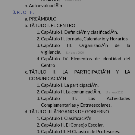
AutoevaluaciÃ³n
R.O.F.
PREÃMBULO
TÃTULO I. EL CENTRO
CapÃ­tulo I. DefiniciÃ³n y clasificaciÃ³n.
CapÃ­tulo II. Jornada, Calendario y Horarios
CapÃ­tulo III. OrganizaciÃ³n de la
vigilancia.
31 / ene / 2020
CapÃ­tulo IV. Elementos de identidad del
Centro
TÃTULO II. LA PARTICIPACIÃ“N Y LA
COMUNICACIÃ“N
CapÃ­tulo I. La participaciÃ³n.
CapÃ­tulo II. La comunicaciÃ³n.
17 enero 2020
CapÃ­tulo III. Las Actividades
Complementarias y Extraescolares.
TÃTULO III. Ã“RGANOS DE GOBIERNO.
CapÃ­tulo I. ClasificaciÃ³n
CapÃ­tulo II. El Consejo Escolar.
CapÃ­tulo III. El Claustro de Profesores.