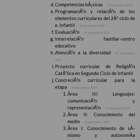
Competencias bÃ¡sicas
15 noviembre 2019
ProgramaciÃ³n y relaciÃ³n de los
elementos curriculares del 2Âº ciclo de
e. Infantil
15 noviembre 2019
EvaluaciÃ³n
15 noviembre 2019
InterrelaciÃ³n familiar-centro
educativo
AtenciÃ³n a la diversidad
15 noviembre
2019
Proyecto curricular de ReligiÃ³n
CatÃ³lica en Segundo Ciclo de Infantil
ConcreciÃ³n curricular para la
etapa
15 noviembre 2019
Ãrea III: Lenguajes:
comunicaciÃ³n y
representaciÃ³n
15 noviembre 2019
Ãrea II: Conocimiento del
medio
15 noviembre 2019
Ãrea I: Conocimiento de sÃ­
mismo y autonomÃ­a