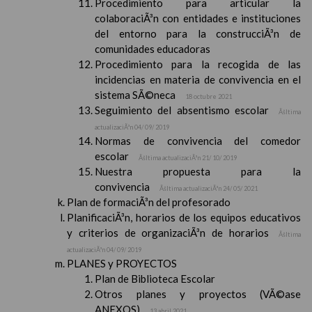
Procedimiento para articular la
colaboraciÃ³n con entidades e instituciones
del entorno para la construcciÃ³n de
comunidades educadoras
Procedimiento para la recogida de las
incidencias en materia de convivencia en el
sistema SÃ©neca
18 octubre 2021
Seguimiento del absentismo escolar
Ãšltima
actualizaciÃ³n 04/ 09/ 2019
Normas de convivencia del comedor
escolar
Ãšltima actualizaciÃ³n 21/ 10/ 2019
Nuestra propuesta para la
convivencia
Ãšltima actualizaciÃ³n 24/ 05/ 2021
Plan de formaciÃ³n del profesorado
PlanificaciÃ³n, horarios de los equipos educativos
y criterios de organizaciÃ³n de horarios
Ãšltima
actualizaciÃ³n 04/ 09/ 2019
PLANES y PROYECTOS
Plan de Biblioteca Escolar
Otros planes y proyectos (VÃ©ase
ANEXOS)
13 abril 2021