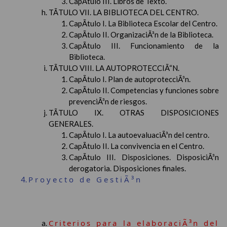
CapÃ­tulo III. Libros de Texto.
TÃTULO VII. LA BIBLIOTECA DEL CENTRO.
CapÃ­tulo I. La Biblioteca Escolar del Centro.
CapÃ­tulo II. OrganizaciÃ³n de la Biblioteca.
CapÃ­tulo III. Funcionamiento de la
Biblioteca.
TÃTULO VIII. LA AUTOPROTECCIÃ“N.
CapÃ­tulo I. Plan de autoprotecciÃ³n.
CapÃ­tulo II. Competencias y funciones sobre
prevenciÃ³n de riesgos.
TÃTULO IX. OTRAS DISPOSICIONES
GENERALES.
CapÃ­tulo I. La autoevaluaciÃ³n del centro.
CapÃ­tulo II. La convivencia en el Centro.
CapÃ­tulo III. Disposiciones. DisposiciÃ³n
derogatoria. Disposiciones finales.
Proyecto de GestiÃ³n
Criterios para la elaboraciÃ³n del