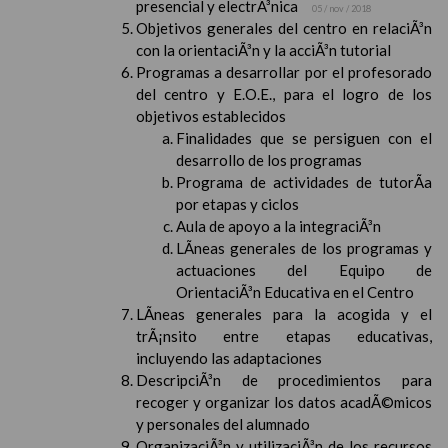
presencial y electrÃ³nica
05 / nov / 2018
Objetivos generales del centro en relaciÃ³n
con la orientaciÃ³n y la acciÃ³n tutorial
Programas a desarrollar por el profesorado
del centro y E.O.E., para el logro de los
objetivos establecidos
Finalidades que se persiguen con el
desarrollo de los programas
Programa de actividades de tutorÃ­a
por etapas y ciclos
Aula de apoyo a la integraciÃ³n
LÃ­neas generales de los programas y
actuaciones del Equipo de
OrientaciÃ³n Educativa en el Centro
LÃ­neas generales para la acogida y el
trÃ¡nsito entre etapas educativas,
incluyendo las adaptaciones
DescripciÃ³n de procedimientos para
recoger y organizar los datos acadÃ©micos
y personales del alumnado
OrganizaciÃ³n y utilizaciÃ³n de los recursos