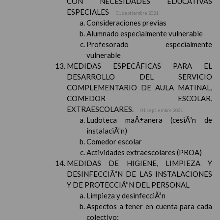
CON NECESIDADES EDUCATIVAS
ESPECIALES
01 septiembre 2021
Consideraciones previas
Alumnado especialmente vulnerable
Profesorado especialmente
vulnerable
MEDIDAS ESPECÃFICAS PARA EL
DESARROLLO DEL SERVICIO
COMPLEMENTARIO DE AULA MATINAL,
COMEDOR ESCOLAR,
EXTRAESCOLARES.
01 septiembre 2021
Ludoteca maÃ±anera (cesiÃ³n de
instalaciÃ³n)
Comedor escolar
Actividades extraescolares (PROA)
MEDIDAS DE HIGIENE, LIMPIEZA Y
DESINFECCIÃ“N DE LAS INSTALACIONES
Y DE PROTECCIÃ“N DEL PERSONAL
Limpieza y desinfecciÃ³n
Aspectos a tener en cuenta para cada
colectivo: