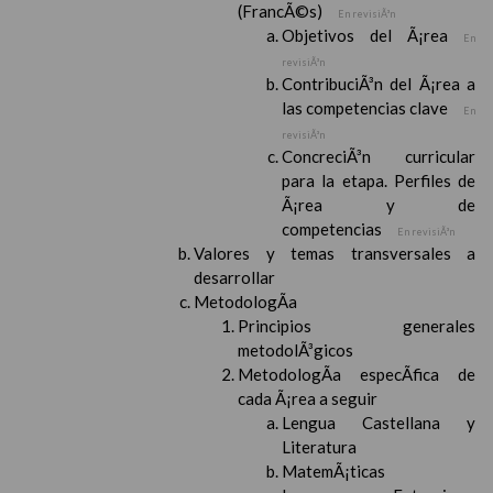
(FrancÃ©s)
En revisiÃ³n
Objetivos del Ã¡rea
En
revisiÃ³n
ContribuciÃ³n del Ã¡rea a
las competencias clave
En
revisiÃ³n
ConcreciÃ³n curricular
para la etapa. Perfiles de
Ã¡rea y de
competencias
En revisiÃ³n
Valores y temas transversales a
desarrollar
MetodologÃ­a
Principios generales
metodolÃ³gicos
MetodologÃ­a especÃ­fica de
cada Ã¡rea a seguir
Lengua Castellana y
Literatura
MatemÃ¡ticas