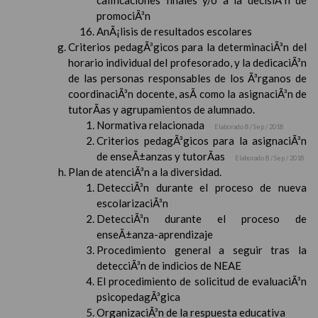
calificaciones finales y/o a la decisiÃ³n de
promociÃ³n
AnÃ¡lisis de resultados escolares
Criterios pedagÃ³gicos para la determinaciÃ³n del
horario individual del profesorado, y la dedicaciÃ³n
de las personas responsables de los Ã³rganos de
coordinaciÃ³n docente, asÃ­ como la asignaciÃ³n de
tutorÃ­as y agrupamientos de alumnado.
Normativa relacionada
Elaborado 8 / Sep / 2018
Criterios pedagÃ³gicos para la asignaciÃ³n
de enseÃ±anzas y tutorÃ­as
Elaborado 8 / Sep / 2018
Plan de atenciÃ³n a la diversidad.
DetecciÃ³n durante el proceso de nueva
escolarizaciÃ³n
DetecciÃ³n durante el proceso de
enseÃ±anza-aprendizaje
Procedimiento general a seguir tras la
detecciÃ³n de indicios de NEAE
El procedimiento de solicitud de evaluaciÃ³n
psicopedagÃ³gica
OrganizaciÃ³n de la respuesta educativa