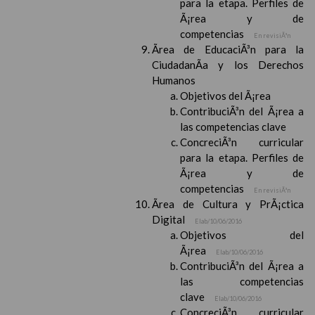
para la etapa. Perfiles de
Ã¡rea y de
competencias
En revisiÃ³n
Ãrea de EducaciÃ³n para la
CiudadanÃ­a y los Derechos
Humanos
Objetivos del Ã¡rea
ContribuciÃ³n del Ã¡rea a
las competencias clave
ConcreciÃ³n curricular
para la etapa. Perfiles de
Ã¡rea y de
competencias
En revisiÃ³n
Ãrea de Cultura y PrÃ¡ctica
Digital
Elab/10/06/2016
Objetivos del
Ã¡rea
Elab/10/06/2016
ContribuciÃ³n del Ã¡rea a
las competencias
clave
Elab/10/06/2016
ConcreciÃ³n curricular