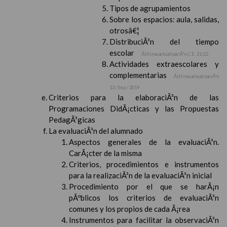
Tipos de agrupamientos
Sobre los espacios: aula, salidas,
otrosâ€¦
DistribuciÃ³n del tiempo
escolar
Ãšltima actualizaciÃ³n C.E. 21/22
Actividades extraescolares y
complementarias
Ãšltima actualizaciÃ³n
13 / Sep / 2019
Criterios para la elaboraciÃ³n de las
Programaciones DidÃ¡cticas y las Propuestas
PedagÃ³gicas
La evaluaciÃ³n del alumnado
Aspectos generales de la evaluaciÃ³n.
CarÃ¡cter de la misma
Criterios, procedimientos e instrumentos
para la realizaciÃ³n de la evaluaciÃ³n inicial
Procedimiento por el que se harÃ¡n
pÃºblicos los criterios de evaluaciÃ³n
comunes y los propios de cada Ã¡rea
Instrumentos para facilitar la observaciÃ³n