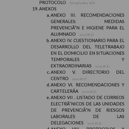
PROTOCOLO
02 septiembre 2021
ANEXOS
ANEXO III. RECOMENDACIONES
GENERALES: MEDIDAS
PREVENCIÃ“N E HIGIENE PARA EL
ALUMNADO
curso 20-21
ANEXO IV. CUESTIONARIO PARA EL
DESARROLLO DEL TELETRABAJO
EN EL DOMICILIO EN SITUACIONES
TEMPORALES Y
EXTRAORDINARIAS
curso 20-21
ANEXO V. DIRECTORIO DEL
CENTRO
curso 20-21
ANEXO VI. RECOMENDACIONES Y
CARTELERÃA
curso 20-21
ANEXO VII . LISTADO DE CORREOS
ELECTRÃ“NICOS DE LAS UNIDADES
DE PREVENCIÃ“N DE RIESGOS
LABORALES DE LAS
DELEGACIONES
curso 20-21