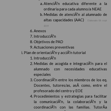
AtenciÃ³n educativa diferente a la
ordinaria para cada alumno/a NEAE
Medidas de atenciÃ³n al alumnado de
altas capacidades (AAC)
Elaborado 06 sept
2019
Anexos
IntroducciÃ³n
Objetivos de PAD
Actuaciones preventivas
Plan de orientaciÃ³n y acciÃ³n tutorial
IntroducciÃ³n
Medidas de acogida e integraciÃ³n para el
alumnado con necesidades educativas
especiales
CoordinaciÃ³n entre los miembros de los eq.
Docentes, tutores/as, asÃ­ como, entre el
profesorado del centro y EOE
Procedimientos y estrategias para facilitar
la comunicaciÃ³n, la colaboraciÃ³n y la
coordinaciÃ³n con las familias. TutorÃ­a