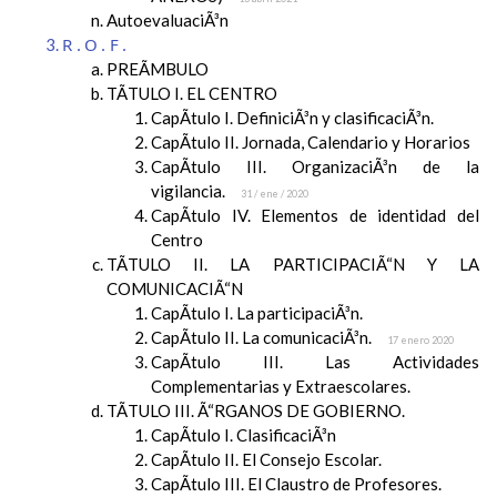
AutoevaluaciÃ³n
R.O.F.
PREÃMBULO
TÃTULO I. EL CENTRO
CapÃ­tulo I. DefiniciÃ³n y clasificaciÃ³n.
CapÃ­tulo II. Jornada, Calendario y Horarios
CapÃ­tulo III. OrganizaciÃ³n de la
vigilancia.
31 / ene / 2020
CapÃ­tulo IV. Elementos de identidad del
Centro
TÃTULO II. LA PARTICIPACIÃ“N Y LA
COMUNICACIÃ“N
CapÃ­tulo I. La participaciÃ³n.
CapÃ­tulo II. La comunicaciÃ³n.
17 enero 2020
CapÃ­tulo III. Las Actividades
Complementarias y Extraescolares.
TÃTULO III. Ã“RGANOS DE GOBIERNO.
CapÃ­tulo I. ClasificaciÃ³n
CapÃ­tulo II. El Consejo Escolar.
CapÃ­tulo III. El Claustro de Profesores.