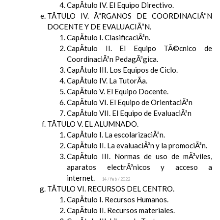
CapÃ­tulo IV. El Equipo Directivo.
TÃTULO IV. Ã“RGANOS DE COORDINACIÃ“N
DOCENTE Y DE EVALUACIÃ“N.
CapÃ­tulo I. ClasificaciÃ³n.
CapÃ­tulo II. El Equipo TÃ©cnico de
CoordinaciÃ³n PedagÃ³gica.
CapÃ­tulo III. Los Equipos de Ciclo.
CapÃ­tulo IV. La TutorÃ­a.
CapÃ­tulo V. El Equipo Docente.
CapÃ­tulo VI. El Equipo de OrientaciÃ³n
CapÃ­tulo VII. El Equipo de EvaluaciÃ³n
TÃTULO V. EL ALUMNADO.
CapÃ­tulo I. La escolarizaciÃ³n.
CapÃ­tulo II. La evaluaciÃ³n y la promociÃ³n.
CapÃ­tulo III. Normas de uso de mÃ³viles,
aparatos electrÃ³nicos y acceso a
internet.
14 / feb / 2022
TÃTULO VI. RECURSOS DEL CENTRO.
CapÃ­tulo I. Recursos Humanos.
CapÃ­tulo II. Recursos materiales.