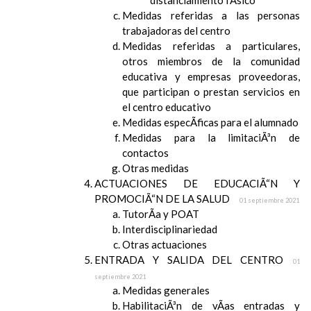
distanciamiento fÃ­sico
Medidas referidas a las personas
trabajadoras del centro
Medidas referidas a particulares,
otros miembros de la comunidad
educativa y empresas proveedoras,
que participan o prestan servicios en
el centro educativo
Medidas especÃ­ficas para el alumnado
Medidas para la limitaciÃ³n de
contactos
Otras medidas
ACTUACIONES DE EDUCACIÃ“N Y
PROMOCIÃ“N DE LA SALUD
01 septiembre 2021
TutorÃ­a y POAT
Interdisciplinariedad
Otras actuaciones
ENTRADA Y SALIDA DEL CENTRO
01
septiembre 2021
Medidas generales
HabilitaciÃ³n de vÃ­as entradas y