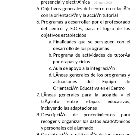
presencial y electrÃ³nica
05 / nov / 2018
Objetivos generales del centro en relaciÃ³n
con la orientaciÃ³n y la acciÃ³n tutorial
Programas a desarrollar por el profesorado
del centro y E.O.E., para el logro de los
objetivos establecidos
Finalidades que se persiguen con el
desarrollo de los programas
Programa de actividades de tutorÃ­a
por etapas y ciclos
Aula de apoyo a la integraciÃ³n
LÃ­neas generales de los programas y
actuaciones del Equipo de
OrientaciÃ³n Educativa en el Centro
LÃ­neas generales para la acogida y el
trÃ¡nsito entre etapas educativas,
incluyendo las adaptaciones
DescripciÃ³n de procedimientos para
recoger y organizar los datos acadÃ©micos
y personales del alumnado
OrganizaciÃ³n y utilizaciÃ³n de los recursos