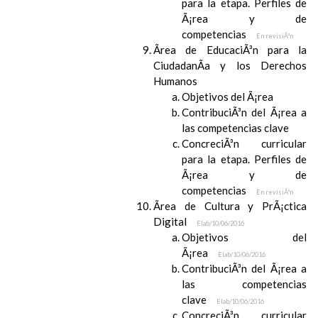
para la etapa. Perfiles de
Ã¡rea y de
competencias
En revisiÃ³n
Ãrea de EducaciÃ³n para la
CiudadanÃ­a y los Derechos
Humanos
Objetivos del Ã¡rea
ContribuciÃ³n del Ã¡rea a
las competencias clave
ConcreciÃ³n curricular
para la etapa. Perfiles de
Ã¡rea y de
competencias
En revisiÃ³n
Ãrea de Cultura y PrÃ¡ctica
Digital
Elab/10/06/2016
Objetivos del
Ã¡rea
Elab/10/06/2016
ContribuciÃ³n del Ã¡rea a
las competencias
clave
Elab/10/06/2016
ConcreciÃ³n curricular