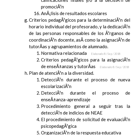
calificaciones finales y/o a la decisiÃ³n de
promociÃ³n
AnÃ¡lisis de resultados escolares
Criterios pedagÃ³gicos para la determinaciÃ³n del
horario individual del profesorado, y la dedicaciÃ³n
de las personas responsables de los Ã³rganos de
coordinaciÃ³n docente, asÃ­ como la asignaciÃ³n de
tutorÃ­as y agrupamientos de alumnado.
Normativa relacionada
Elaborado 8 / Sep / 2018
Criterios pedagÃ³gicos para la asignaciÃ³n
de enseÃ±anzas y tutorÃ­as
Elaborado 8 / Sep / 2018
Plan de atenciÃ³n a la diversidad.
DetecciÃ³n durante el proceso de nueva
escolarizaciÃ³n
DetecciÃ³n durante el proceso de
enseÃ±anza-aprendizaje
Procedimiento general a seguir tras la
detecciÃ³n de indicios de NEAE
El procedimiento de solicitud de evaluaciÃ³n
psicopedagÃ³gica
OrganizaciÃ³n de la respuesta educativa