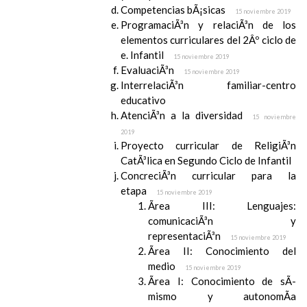
Competencias bÃ¡sicas
15 noviembre 2019
ProgramaciÃ³n y relaciÃ³n de los
elementos curriculares del 2Âº ciclo de
e. Infantil
15 noviembre 2019
EvaluaciÃ³n
15 noviembre 2019
InterrelaciÃ³n familiar-centro
educativo
AtenciÃ³n a la diversidad
15 noviembre
2019
Proyecto curricular de ReligiÃ³n
CatÃ³lica en Segundo Ciclo de Infantil
ConcreciÃ³n curricular para la
etapa
15 noviembre 2019
Ãrea III: Lenguajes:
comunicaciÃ³n y
representaciÃ³n
15 noviembre 2019
Ãrea II: Conocimiento del
medio
15 noviembre 2019
Ãrea I: Conocimiento de sÃ­
mismo y autonomÃ­a