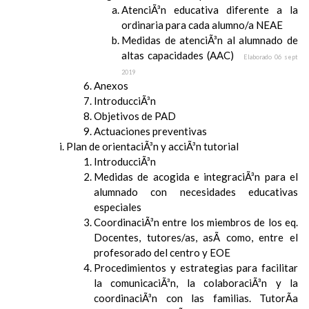
AtenciÃ³n educativa diferente a la
ordinaria para cada alumno/a NEAE
Medidas de atenciÃ³n al alumnado de
altas capacidades (AAC)
Elaborado 06 sept
2019
Anexos
IntroducciÃ³n
Objetivos de PAD
Actuaciones preventivas
Plan de orientaciÃ³n y acciÃ³n tutorial
IntroducciÃ³n
Medidas de acogida e integraciÃ³n para el
alumnado con necesidades educativas
especiales
CoordinaciÃ³n entre los miembros de los eq.
Docentes, tutores/as, asÃ­ como, entre el
profesorado del centro y EOE
Procedimientos y estrategias para facilitar
la comunicaciÃ³n, la colaboraciÃ³n y la
coordinaciÃ³n con las familias. TutorÃ­a