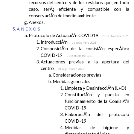
recursos del centro y de los residuos que, en todo
caso, serÃ¡ eficiente y compatible con la
conservaciÃ³n del medio ambiente.
Anexos.
ANEXOS
Protocolo de ActuaciÃ³n COVID19
01 septiembre 2021
IntroducciÃ³n
1 septiembre 2021
ComposiciÃ³n de la comisiÃ³n especÃ­fica
COVID-19
01 septiembre 2021
Actuaciones previas a la apertura del
centro
01 septiembre 2021
Consideraciones previas
Medidas generales
Limpieza y DesinfecciÃ³n (L+D)
ConstituciÃ³n y puesta en
funcionamiento de la ComisiÃ³n
COVID-19
ElaboraciÃ³n del protocolo
COVID-19
Medidas de higiene y