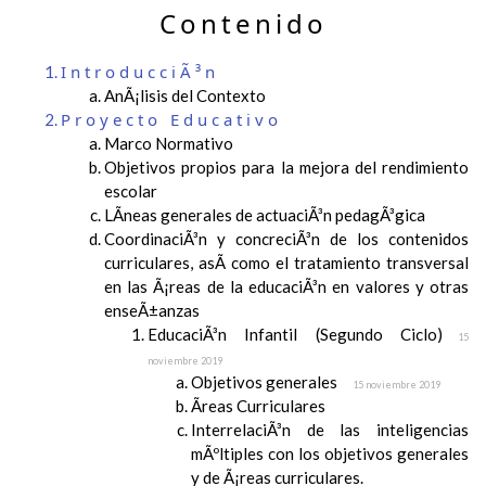
Contenido
IntroducciÃ³n
AnÃ¡lisis del Contexto
Proyecto Educativo
Marco Normativo
Objetivos propios para la mejora del rendimiento
escolar
LÃ­neas generales de actuaciÃ³n pedagÃ³gica
CoordinaciÃ³n y concreciÃ³n de los contenidos
curriculares, asÃ­ como el tratamiento transversal
en las Ã¡reas de la educaciÃ³n en valores y otras
enseÃ±anzas
EducaciÃ³n Infantil (Segundo Ciclo)
15
noviembre 2019
Objetivos generales
15 noviembre 2019
Ãreas Curriculares
InterrelaciÃ³n de las inteligencias
mÃºltiples con los objetivos generales
y de Ã¡reas curriculares.