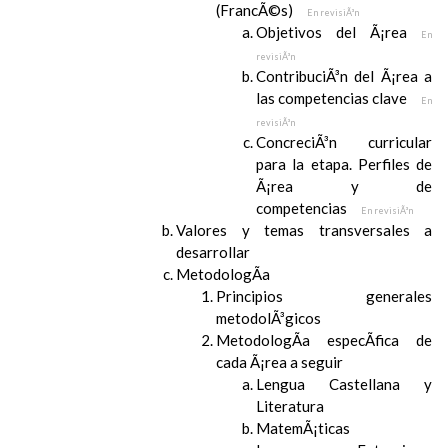
(FrancÃ©s)
En revisiÃ³n
Objetivos del Ã¡rea
En
revisiÃ³n
ContribuciÃ³n del Ã¡rea a
las competencias clave
En
revisiÃ³n
ConcreciÃ³n curricular
para la etapa. Perfiles de
Ã¡rea y de
competencias
En revisiÃ³n
Valores y temas transversales a
desarrollar
MetodologÃ­a
Principios generales
metodolÃ³gicos
MetodologÃ­a especÃ­fica de
cada Ã¡rea a seguir
Lengua Castellana y
Literatura
MatemÃ¡ticas