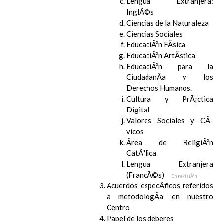
Lengua Extranjera:
InglÃ©s
Ciencias de la Naturaleza
Ciencias Sociales
EducaciÃ³n FÃ­sica
EducaciÃ³n ArtÃ­stica
EducaciÃ³n para la
CiudadanÃ­a y los
Derechos Humanos.
Cultura y PrÃ¡ctica
Digital
Valores Sociales y CÃ­
vicos
Ãrea de ReligiÃ³n
CatÃ³lica
Lengua Extranjera
(FrancÃ©s)
En revisiÃ³n
Acuerdos especÃ­ficos referidos
a metodologÃ­a en nuestro
Centro
Papel de los deberes