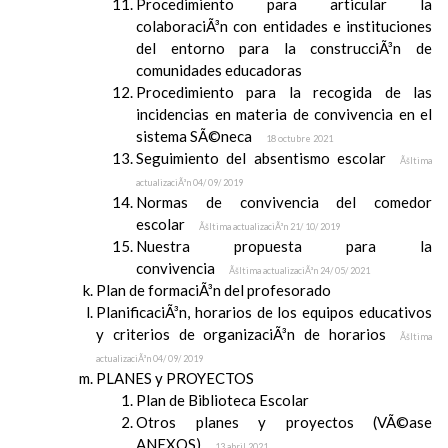
Procedimiento para articular la
colaboraciÃ³n con entidades e instituciones
del entorno para la construcciÃ³n de
comunidades educadoras
Procedimiento para la recogida de las
incidencias en materia de convivencia en el
sistema SÃ©neca
18 octubre 2021
Seguimiento del absentismo escolar
Ãšltima
actualizaciÃ³n 04/ 09/ 2019
Normas de convivencia del comedor
escolar
Ãšltima actualizaciÃ³n 21/ 10/ 2019
Nuestra propuesta para la
convivencia
Ãšltima actualizaciÃ³n 24/ 05/ 2021
Plan de formaciÃ³n del profesorado
PlanificaciÃ³n, horarios de los equipos educativos
y criterios de organizaciÃ³n de horarios
Ãšltima
actualizaciÃ³n 04/ 09/ 2019
PLANES y PROYECTOS
Plan de Biblioteca Escolar
Otros planes y proyectos (VÃ©ase
ANEXOS)
13 abril 2021