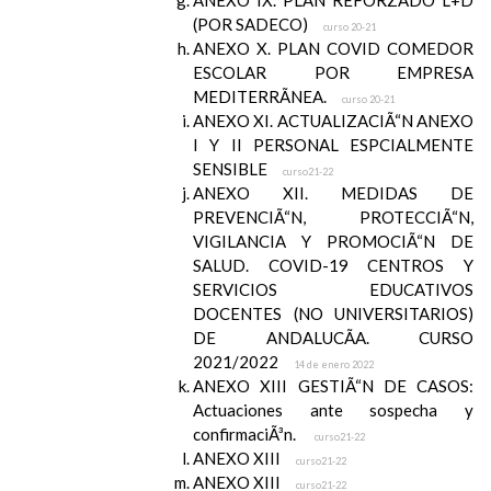
ANEXO IX. PLAN REFORZADO L+D
(POR SADECO)
curso 20-21
ANEXO X. PLAN COVID COMEDOR
ESCOLAR POR EMPRESA
MEDITERRÃNEA.
curso 20-21
ANEXO XI. ACTUALIZACIÃ“N ANEXO
I Y II PERSONAL ESPCIALMENTE
SENSIBLE
curso21-22
ANEXO XII. MEDIDAS DE
PREVENCIÃ“N, PROTECCIÃ“N,
VIGILANCIA Y PROMOCIÃ“N DE
SALUD. COVID-19 CENTROS Y
SERVICIOS EDUCATIVOS
DOCENTES (NO UNIVERSITARIOS)
DE ANDALUCÃA. CURSO
2021/2022
14 de enero 2022
ANEXO XIII GESTIÃ“N DE CASOS:
Actuaciones ante sospecha y
confirmaciÃ³n.
curso21-22
ANEXO XIII
curso21-22
ANEXO XIII
curso21-22