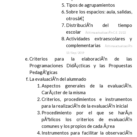
Tipos de agrupamientos
Sobre los espacios: aula, salidas,
otrosâ€¦
DistribuciÃ³n del tiempo
escolar
Ãšltima actualizaciÃ³n C.E. 21/22
Actividades extraescolares y
complementarias
Ãšltima actualizaciÃ³n
13 / Sep / 2019
Criterios para la elaboraciÃ³n de las
Programaciones DidÃ¡cticas y las Propuestas
PedagÃ³gicas
La evaluaciÃ³n del alumnado
Aspectos generales de la evaluaciÃ³n.
CarÃ¡cter de la misma
Criterios, procedimientos e instrumentos
para la realizaciÃ³n de la evaluaciÃ³n inicial
Procedimiento por el que se harÃ¡n
pÃºblicos los criterios de evaluaciÃ³n
comunes y los propios de cada Ã¡rea
Instrumentos para facilitar la observaciÃ³n