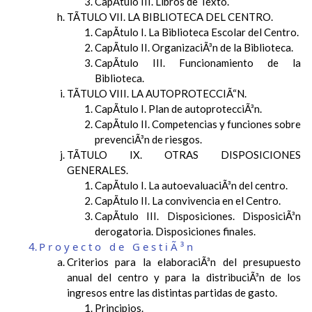
CapÃ­tulo III. Libros de Texto.
TÃTULO VII. LA BIBLIOTECA DEL CENTRO.
CapÃ­tulo I. La Biblioteca Escolar del Centro.
CapÃ­tulo II. OrganizaciÃ³n de la Biblioteca.
CapÃ­tulo III. Funcionamiento de la
Biblioteca.
TÃTULO VIII. LA AUTOPROTECCIÃ“N.
CapÃ­tulo I. Plan de autoprotecciÃ³n.
CapÃ­tulo II. Competencias y funciones sobre
prevenciÃ³n de riesgos.
TÃTULO IX. OTRAS DISPOSICIONES
GENERALES.
CapÃ­tulo I. La autoevaluaciÃ³n del centro.
CapÃ­tulo II. La convivencia en el Centro.
CapÃ­tulo III. Disposiciones. DisposiciÃ³n
derogatoria. Disposiciones finales.
Proyecto de GestiÃ³n
Criterios para la elaboraciÃ³n del presupuesto
anual del centro y para la distribuciÃ³n de los
ingresos entre las distintas partidas de gasto.
Principios.