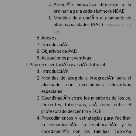
AtenciÃ³n educativa diferente a la
ordinaria para cada alumno/a NEAE
Medidas de atenciÃ³n al alumnado de
altas capacidades (AAC)
Elaborado 06 sept
2019
Anexos
IntroducciÃ³n
Objetivos de PAD
Actuaciones preventivas
Plan de orientaciÃ³n y acciÃ³n tutorial
IntroducciÃ³n
Medidas de acogida e integraciÃ³n para el
alumnado con necesidades educativas
especiales
CoordinaciÃ³n entre los miembros de los eq.
Docentes, tutores/as, asÃ­ como, entre el
profesorado del centro y EOE
Procedimientos y estrategias para facilitar
la comunicaciÃ³n, la colaboraciÃ³n y la
coordinaciÃ³n con las familias. TutorÃ­a