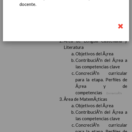
personal
15 noviembre 2019
docente.
MetodologÃ­a
15 noviembre 2019
Recursos
15 noviembre 2019
EducaciÃ³n Primaria
CoordinaciÃ³n y concreciÃ³n curricular
Objetivos de la etapa
Ãrea de Lengua Castellana y
Literatura
Objetivos del Ã¡rea
ContribuciÃ³n del Ã¡rea a
las competencias clave
ConcreciÃ³n curricular
para la etapa. Perfiles de
Ã¡rea y de
competencias
En revisiÃ³n
Ãrea de MatemÃ¡ticas
Objetivos del Ã¡rea
ContribuciÃ³n del Ã¡rea a
las competencias clave
ConcreciÃ³n curricular
para la etapa. Perfiles de