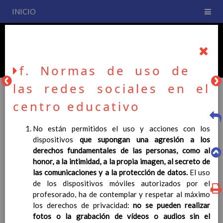
INICIO
PLAN DE CENTRO
CEIP San Fernando
f. Normas de uso de
las redes sociales en el
centro educativo
PLAN DE CENTRO
No están permitidos el uso y acciones con los
dispositivos
que supongan una agresión a los
La entrada en vigor del Real Decreto 126/2014, de 28 de
derechos fundamentales de las personas, como al
febrero, por el que se establece el currículo básico de la
honor, a la intimidad, a la propia imagen, al secreto de
Educación Primaria, se ha hecho necesario la revisión y
las comunicaciones y a la protección de datos.
El uso
adecuación de nuestro Plan de Centro a esta normativa, el cual
de los dispositivos móviles autorizados por el
usted podrá consultar desde este sitio web.
profesorado, ha de contemplar y respetar al máximo
los derechos de privacidad:
no se pueden realizar
Esperamos que sea de su interés.
fotos o la grabación de vídeos o audios sin el