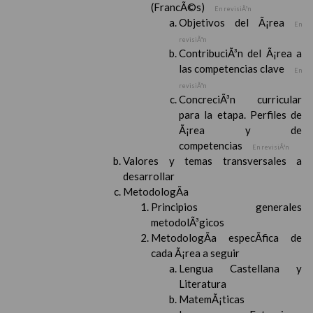
(FrancÃ©s)
En revisiÃ³n
Objetivos del Ã¡rea
En
revisiÃ³n
ContribuciÃ³n del Ã¡rea a
las competencias clave
En
revisiÃ³n
ConcreciÃ³n curricular
para la etapa. Perfiles de
Ã¡rea y de
competencias
En revisiÃ³n
Valores y temas transversales a
desarrollar
MetodologÃ­a
Principios generales
metodolÃ³gicos
MetodologÃ­a especÃ­fica de
cada Ã¡rea a seguir
Lengua Castellana y
Literatura
MatemÃ¡ticas