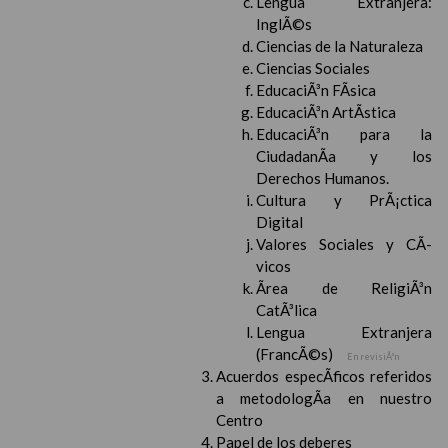
Lengua Extranjera:
InglÃ©s
Ciencias de la Naturaleza
Ciencias Sociales
EducaciÃ³n FÃ­sica
EducaciÃ³n ArtÃ­stica
EducaciÃ³n para la
CiudadanÃ­a y los
Derechos Humanos.
Cultura y PrÃ¡ctica
Digital
Valores Sociales y CÃ­
vicos
Ãrea de ReligiÃ³n
CatÃ³lica
Lengua Extranjera
(FrancÃ©s)
En revisiÃ³n
Acuerdos especÃ­ficos referidos
a metodologÃ­a en nuestro
Centro
Papel de los deberes