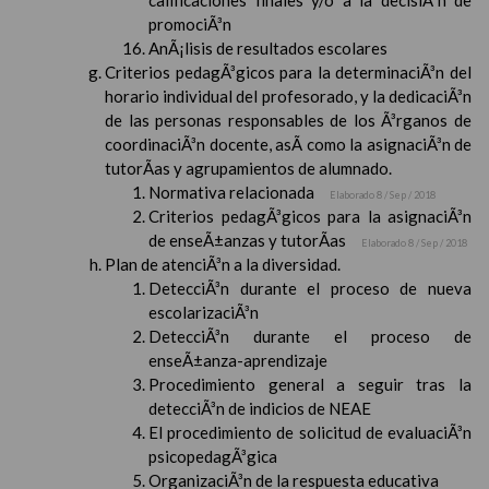
calificaciones finales y/o a la decisiÃ³n de
promociÃ³n
AnÃ¡lisis de resultados escolares
Criterios pedagÃ³gicos para la determinaciÃ³n del
horario individual del profesorado, y la dedicaciÃ³n
de las personas responsables de los Ã³rganos de
coordinaciÃ³n docente, asÃ­ como la asignaciÃ³n de
tutorÃ­as y agrupamientos de alumnado.
Normativa relacionada
Elaborado 8 / Sep / 2018
Criterios pedagÃ³gicos para la asignaciÃ³n
de enseÃ±anzas y tutorÃ­as
Elaborado 8 / Sep / 2018
Plan de atenciÃ³n a la diversidad.
DetecciÃ³n durante el proceso de nueva
escolarizaciÃ³n
DetecciÃ³n durante el proceso de
enseÃ±anza-aprendizaje
Procedimiento general a seguir tras la
detecciÃ³n de indicios de NEAE
El procedimiento de solicitud de evaluaciÃ³n
psicopedagÃ³gica
OrganizaciÃ³n de la respuesta educativa