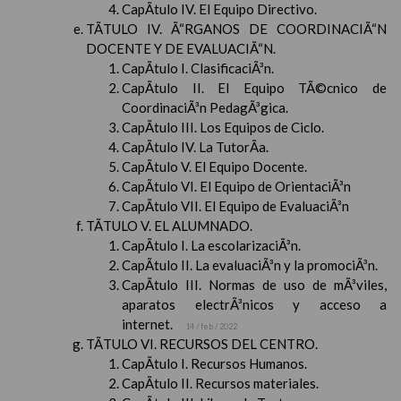
CapÃ­tulo IV. El Equipo Directivo.
TÃTULO IV. Ã“RGANOS DE COORDINACIÃ“N
DOCENTE Y DE EVALUACIÃ“N.
CapÃ­tulo I. ClasificaciÃ³n.
CapÃ­tulo II. El Equipo TÃ©cnico de
CoordinaciÃ³n PedagÃ³gica.
CapÃ­tulo III. Los Equipos de Ciclo.
CapÃ­tulo IV. La TutorÃ­a.
CapÃ­tulo V. El Equipo Docente.
CapÃ­tulo VI. El Equipo de OrientaciÃ³n
CapÃ­tulo VII. El Equipo de EvaluaciÃ³n
TÃTULO V. EL ALUMNADO.
CapÃ­tulo I. La escolarizaciÃ³n.
CapÃ­tulo II. La evaluaciÃ³n y la promociÃ³n.
CapÃ­tulo III. Normas de uso de mÃ³viles,
aparatos electrÃ³nicos y acceso a
internet.
14 / feb / 2022
TÃTULO VI. RECURSOS DEL CENTRO.
CapÃ­tulo I. Recursos Humanos.
CapÃ­tulo II. Recursos materiales.