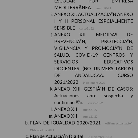
ESCOLAR POR EMPRESA
MEDITERRÃNEA.
curso 20-21
ANEXO XI. ACTUALIZACIÃ“N ANEXO
I Y II PERSONAL ESPCIALMENTE
SENSIBLE
curso21-22
ANEXO XII. MEDIDAS DE
PREVENCIÃ“N, PROTECCIÃ“N,
VIGILANCIA Y PROMOCIÃ“N DE
SALUD. COVID-19 CENTROS Y
SERVICIOS EDUCATIVOS
DOCENTES (NO UNIVERSITARIOS)
DE ANDALUCÃA. CURSO
2021/2022
14 de enero 2022
ANEXO XIII GESTIÃ“N DE CASOS:
Actuaciones ante sospecha y
confirmaciÃ³n.
curso21-22
ANEXO XIII
curso21-22
ANEXO XIII
curso21-22
PLAN DE IGUALDAD 2020/2021
Ãšltima actualizaciÃ³n
13 de abril de 2021
Plan de ActuaciÃ³n Digital
21 diciembre 2020