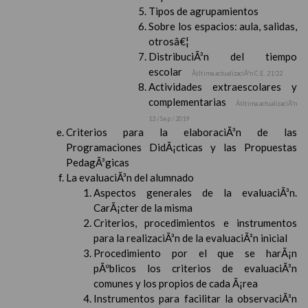
Tipos de agrupamientos
Sobre los espacios: aula, salidas,
otrosâ€¦
DistribuciÃ³n del tiempo
escolar
Ãšltima actualizaciÃ³n C.E. 21/22
Actividades extraescolares y
complementarias
Ãšltima actualizaciÃ³n
13 / Sep / 2019
Criterios para la elaboraciÃ³n de las
Programaciones DidÃ¡cticas y las Propuestas
PedagÃ³gicas
La evaluaciÃ³n del alumnado
Aspectos generales de la evaluaciÃ³n.
CarÃ¡cter de la misma
Criterios, procedimientos e instrumentos
para la realizaciÃ³n de la evaluaciÃ³n inicial
Procedimiento por el que se harÃ¡n
pÃºblicos los criterios de evaluaciÃ³n
comunes y los propios de cada Ã¡rea
Instrumentos para facilitar la observaciÃ³n