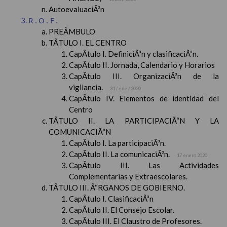
AutoevaluaciÃ³n
R.O.F.
PREÃMBULO
TÃTULO I. EL CENTRO
CapÃ­tulo I. DefiniciÃ³n y clasificaciÃ³n.
CapÃ­tulo II. Jornada, Calendario y Horarios
CapÃ­tulo III. OrganizaciÃ³n de la
vigilancia.
31 / ene / 2020
CapÃ­tulo IV. Elementos de identidad del
Centro
TÃTULO II. LA PARTICIPACIÃ“N Y LA
COMUNICACIÃ“N
CapÃ­tulo I. La participaciÃ³n.
CapÃ­tulo II. La comunicaciÃ³n.
17 enero 2020
CapÃ­tulo III. Las Actividades
Complementarias y Extraescolares.
TÃTULO III. Ã“RGANOS DE GOBIERNO.
CapÃ­tulo I. ClasificaciÃ³n
CapÃ­tulo II. El Consejo Escolar.
CapÃ­tulo III. El Claustro de Profesores.