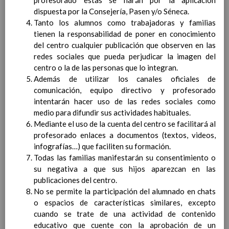
profesorado estas se harán por la aplicación
Competencias bÃ¡sicas
15 noviembre 2019
dispuesta por la Consejería, Pasen y/o Séneca.
ProgramaciÃ³n y relaciÃ³n de los
Tanto los alumnos como trabajadoras y familias
elementos curriculares del 2Âº ciclo de
tienen la responsabilidad de poner en conocimiento
e. Infantil
15 noviembre 2019
del centro cualquier publicación que observen en las
EvaluaciÃ³n
15 noviembre 2019
redes sociales que pueda perjudicar la imagen del
InterrelaciÃ³n familiar-centro
centro o la de las personas que lo integran.
educativo
Además de utilizar los canales oficiales de
AtenciÃ³n a la diversidad
15 noviembre
comunicación, equipo directivo y profesorado
2019
intentarán hacer uso de las redes sociales como
Proyecto curricular de ReligiÃ³n
medio para difundir sus actividades habituales.
CatÃ³lica en Segundo Ciclo de Infantil
Mediante el uso de la cuenta del centro se facilitará al
ConcreciÃ³n curricular para la
profesorado enlaces a documentos (textos, videos,
etapa
15 noviembre 2019
infografías…) que faciliten su formación.
Ãrea III: Lenguajes:
Todas las familias manifestarán su consentimiento o
comunicaciÃ³n y
su negativa a que sus hijos aparezcan en las
representaciÃ³n
15 noviembre 2019
publicaciones del centro.
Ãrea II: Conocimiento del
No se permite la participación del alumnado en chats
medio
15 noviembre 2019
o espacios de características similares, excepto
Ãrea I: Conocimiento de sÃ­
cuando se trate de una actividad de contenido
mismo y autonomÃ­a
educativo que cuente con la aprobación de un