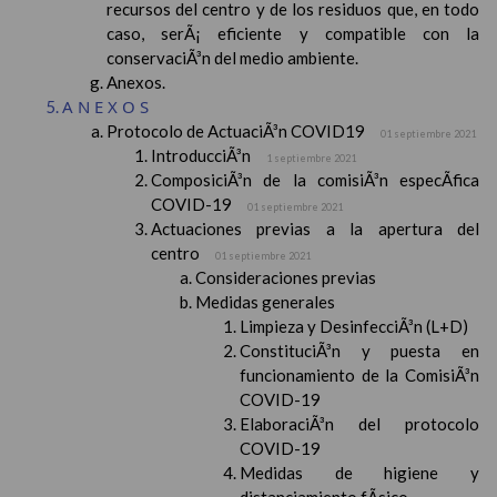
recursos del centro y de los residuos que, en todo
caso, serÃ¡ eficiente y compatible con la
conservaciÃ³n del medio ambiente.
Anexos.
ANEXOS
Protocolo de ActuaciÃ³n COVID19
01 septiembre 2021
IntroducciÃ³n
1 septiembre 2021
ComposiciÃ³n de la comisiÃ³n especÃ­fica
COVID-19
01 septiembre 2021
Actuaciones previas a la apertura del
centro
01 septiembre 2021
Consideraciones previas
Medidas generales
Limpieza y DesinfecciÃ³n (L+D)
ConstituciÃ³n y puesta en
funcionamiento de la ComisiÃ³n
COVID-19
ElaboraciÃ³n del protocolo
COVID-19
Medidas de higiene y