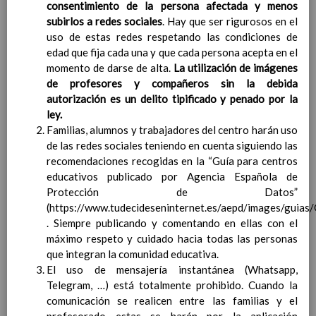
consentimiento de la persona afectada y menos
Contenido
subirlos a redes sociales
. Hay que ser rigurosos en el
uso de estas redes respetando las condiciones de
IntroducciÃ³n
edad que fija cada una y que cada persona acepta en el
AnÃ¡lisis del Contexto
momento de darse de alta.
La utilización de imágenes
Proyecto Educativo
de profesores y compañeros sin la debida
Marco Normativo
autorización es un delito tipificado y penado por la
Objetivos propios para la mejora del rendimiento
ley.
escolar
Familias, alumnos y trabajadores del centro harán uso
LÃ­neas generales de actuaciÃ³n pedagÃ³gica
de las redes sociales teniendo en cuenta siguiendo las
CoordinaciÃ³n y concreciÃ³n de los contenidos
recomendaciones recogidas en la “
Guía para centros
curriculares, asÃ­ como el tratamiento transversal
educativos publicado por Agencia Española de
en las Ã¡reas de la educaciÃ³n en valores y otras
Protección de Datos
”
enseÃ±anzas
(https://www.tudecideseninternet.es/aepd/images/guias
EducaciÃ³n Infantil (Segundo Ciclo)
15
. Siempre publicando y comentando en ellas con el
noviembre 2019
máximo respeto y cuidado hacia todas las personas
Objetivos generales
15 noviembre 2019
que integran la comunidad educativa.
Ãreas Curriculares
El uso de mensajería instantánea (Whatsapp,
InterrelaciÃ³n de las inteligencias
Telegram, …) está totalmente prohibido. Cuando la
mÃºltiples con los objetivos generales
comunicación se realicen entre las familias y el
y de Ã¡reas curriculares.