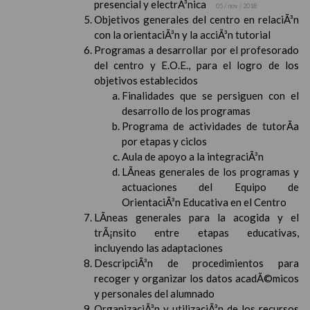
presencial y electrÃ³nica
05 / nov / 2018
Objetivos generales del centro en relaciÃ³n
con la orientaciÃ³n y la acciÃ³n tutorial
Programas a desarrollar por el profesorado
del centro y E.O.E., para el logro de los
objetivos establecidos
Finalidades que se persiguen con el
desarrollo de los programas
Programa de actividades de tutorÃ­a
por etapas y ciclos
Aula de apoyo a la integraciÃ³n
LÃ­neas generales de los programas y
actuaciones del Equipo de
OrientaciÃ³n Educativa en el Centro
LÃ­neas generales para la acogida y el
trÃ¡nsito entre etapas educativas,
incluyendo las adaptaciones
DescripciÃ³n de procedimientos para
recoger y organizar los datos acadÃ©micos
y personales del alumnado
OrganizaciÃ³n y utilizaciÃ³n de los recursos