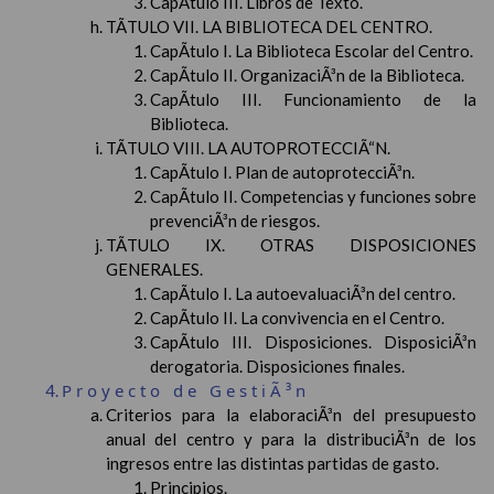
CapÃ­tulo III. Libros de Texto.
TÃTULO VII. LA BIBLIOTECA DEL CENTRO.
CapÃ­tulo I. La Biblioteca Escolar del Centro.
CapÃ­tulo II. OrganizaciÃ³n de la Biblioteca.
CapÃ­tulo III. Funcionamiento de la
Biblioteca.
TÃTULO VIII. LA AUTOPROTECCIÃ“N.
CapÃ­tulo I. Plan de autoprotecciÃ³n.
CapÃ­tulo II. Competencias y funciones sobre
prevenciÃ³n de riesgos.
TÃTULO IX. OTRAS DISPOSICIONES
GENERALES.
CapÃ­tulo I. La autoevaluaciÃ³n del centro.
CapÃ­tulo II. La convivencia en el Centro.
CapÃ­tulo III. Disposiciones. DisposiciÃ³n
derogatoria. Disposiciones finales.
Proyecto de GestiÃ³n
Criterios para la elaboraciÃ³n del presupuesto
anual del centro y para la distribuciÃ³n de los
ingresos entre las distintas partidas de gasto.
Principios.