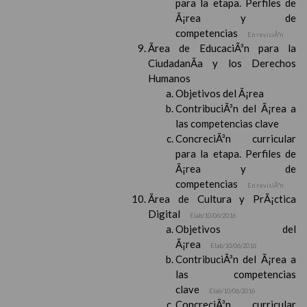
para la etapa. Perfiles de
Ã¡rea y de
competencias
En revisiÃ³n
Ãrea de EducaciÃ³n para la
CiudadanÃ­a y los Derechos
Humanos
Objetivos del Ã¡rea
ContribuciÃ³n del Ã¡rea a
las competencias clave
ConcreciÃ³n curricular
para la etapa. Perfiles de
Ã¡rea y de
competencias
En revisiÃ³n
Ãrea de Cultura y PrÃ¡ctica
Digital
Elab/10/06/2016
Objetivos del
Ã¡rea
Elab/10/06/2016
ContribuciÃ³n del Ã¡rea a
las competencias
clave
Elab/10/06/2016
ConcreciÃ³n curricular