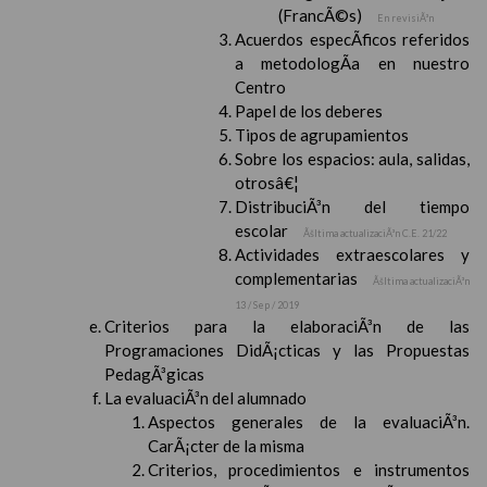
(FrancÃ©s)
En revisiÃ³n
Acuerdos especÃ­ficos referidos
a metodologÃ­a en nuestro
Centro
Papel de los deberes
Tipos de agrupamientos
Sobre los espacios: aula, salidas,
otrosâ€¦
DistribuciÃ³n del tiempo
escolar
Ãšltima actualizaciÃ³n C.E. 21/22
Actividades extraescolares y
complementarias
Ãšltima actualizaciÃ³n
13 / Sep / 2019
Criterios para la elaboraciÃ³n de las
Programaciones DidÃ¡cticas y las Propuestas
PedagÃ³gicas
La evaluaciÃ³n del alumnado
Aspectos generales de la evaluaciÃ³n.
CarÃ¡cter de la misma
Criterios, procedimientos e instrumentos