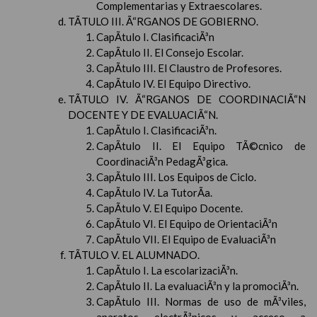
Complementarias y Extraescolares.
TÃTULO III. Ã“RGANOS DE GOBIERNO.
CapÃ­tulo I. ClasificaciÃ³n
CapÃ­tulo II. El Consejo Escolar.
CapÃ­tulo III. El Claustro de Profesores.
CapÃ­tulo IV. El Equipo Directivo.
TÃTULO IV. Ã“RGANOS DE COORDINACIÃ“N
DOCENTE Y DE EVALUACIÃ“N.
CapÃ­tulo I. ClasificaciÃ³n.
CapÃ­tulo II. El Equipo TÃ©cnico de
CoordinaciÃ³n PedagÃ³gica.
CapÃ­tulo III. Los Equipos de Ciclo.
CapÃ­tulo IV. La TutorÃ­a.
CapÃ­tulo V. El Equipo Docente.
CapÃ­tulo VI. El Equipo de OrientaciÃ³n
CapÃ­tulo VII. El Equipo de EvaluaciÃ³n
TÃTULO V. EL ALUMNADO.
CapÃ­tulo I. La escolarizaciÃ³n.
CapÃ­tulo II. La evaluaciÃ³n y la promociÃ³n.
CapÃ­tulo III. Normas de uso de mÃ³viles,