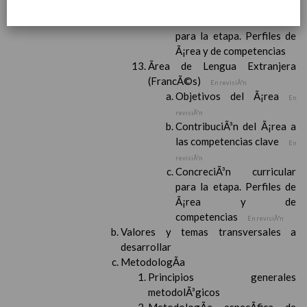
las competencias clave
ConcreciÃ³n curricular
para la etapa. Perfiles de
Ã¡rea y de competencias
Ãrea de Lengua Extranjera
(FrancÃ©s)
En revisiÃ³n
Objetivos del Ã¡rea
En
revisiÃ³n
ContribuciÃ³n del Ã¡rea a
las competencias clave
En
revisiÃ³n
ConcreciÃ³n curricular
para la etapa. Perfiles de
Ã¡rea y de
competencias
En revisiÃ³n
Valores y temas transversales a
desarrollar
MetodologÃ­a
Principios generales
metodolÃ³gicos