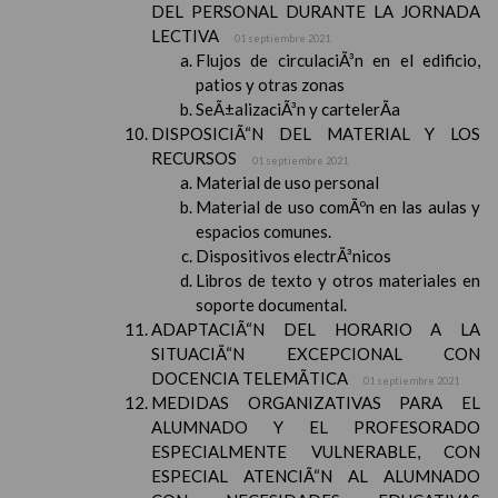
DEL PERSONAL DURANTE LA JORNADA
LECTIVA
01 septiembre 2021
Flujos de circulaciÃ³n en el edificio,
patios y otras zonas
SeÃ±alizaciÃ³n y cartelerÃ­a
DISPOSICIÃ“N DEL MATERIAL Y LOS
RECURSOS
01 septiembre 2021
Material de uso personal
Material de uso comÃºn en las aulas y
espacios comunes.
Dispositivos electrÃ³nicos
Libros de texto y otros materiales en
soporte documental.
ADAPTACIÃ“N DEL HORARIO A LA
SITUACIÃ“N EXCEPCIONAL CON
DOCENCIA TELEMÃTICA
01 septiembre 2021
MEDIDAS ORGANIZATIVAS PARA EL
ALUMNADO Y EL PROFESORADO
ESPECIALMENTE VULNERABLE, CON
ESPECIAL ATENCIÃ“N AL ALUMNADO