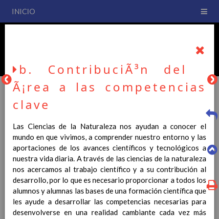
INICIO
PLAN DE CENTRO
CEIP San Fernando
b. ContribuciÃ³n del
Ã¡rea a las competencias
clave
PLAN DE CENTRO
Las Ciencias de la Naturaleza nos ayudan a conocer el
mundo en que vivimos, a comprender nuestro entorno y las
La entrada en vigor del Real Decreto 126/2014, de 28 de
aportaciones de los avances científicos y tecnológicos a
febrero, por el que se establece el currículo básico de la
nuestra vida diaria. A través de las ciencias de la naturaleza
Educación Primaria, se ha hecho necesario la revisión y
nos acercamos al trabajo científico y a su contribución al
adecuación de nuestro Plan de Centro a esta normativa, el cual
desarrollo, por lo que es necesario proporcionar a todos los
usted podrá consultar desde este sitio web.
alumnos y alumnas las bases de una formación científica que
les ayude a desarrollar las competencias necesarias para
Esperamos que sea de su interés.
desenvolverse en una realidad cambiante cada vez más