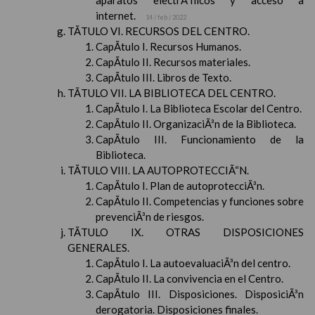
aparatos electrÃ³nicos y acceso a
internet.
14 / feb / 2022
TÃTULO VI. RECURSOS DEL CENTRO.
CapÃ­tulo I. Recursos Humanos.
CapÃ­tulo II. Recursos materiales.
CapÃ­tulo III. Libros de Texto.
TÃTULO VII. LA BIBLIOTECA DEL CENTRO.
CapÃ­tulo I. La Biblioteca Escolar del Centro.
CapÃ­tulo II. OrganizaciÃ³n de la Biblioteca.
CapÃ­tulo III. Funcionamiento de la
Biblioteca.
TÃTULO VIII. LA AUTOPROTECCIÃ“N.
CapÃ­tulo I. Plan de autoprotecciÃ³n.
CapÃ­tulo II. Competencias y funciones sobre
prevenciÃ³n de riesgos.
TÃTULO IX. OTRAS DISPOSICIONES
GENERALES.
CapÃ­tulo I. La autoevaluaciÃ³n del centro.
CapÃ­tulo II. La convivencia en el Centro.
CapÃ­tulo III. Disposiciones. DisposiciÃ³n
derogatoria. Disposiciones finales.