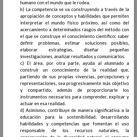
humano con el mundo que le rodea.
Competencias bÃ¡sicas
15 noviembre 2019
b) La competencia se va construyendo a través de la
ProgramaciÃ³n y relaciÃ³n de los
apropiación de conceptos y habilidades que permiten
elementos curriculares del 2Âº ciclo de
interpretar el mundo físico próximo, así como del
e. Infantil
15 noviembre 2019
acercamiento a determinados rasgos del método con
EvaluaciÃ³n
15 noviembre 2019
el que se construye el conocimiento científico: saber
InterrelaciÃ³n familiar-centro
definir problemas, estimar soluciones posibles,
educativo
elaborar estrategias, diseñar pequeñas
AtenciÃ³n a la diversidad
15 noviembre
investigaciones, analizar resultados y comunicarlos.
2019
c) El área, por otra parte, ayuda al alumnado a
Proyecto curricular de ReligiÃ³n
construir un conocimiento de la realidad que,
CatÃ³lica en Segundo Ciclo de Infantil
partiendo de sus propias vivencias, percepciones y
ConcreciÃ³n curricular para la
representaciones, sea progresivamente más objetivo
etapa
15 noviembre 2019
y compartido, además de proporcionarle los
Ãrea III: Lenguajes:
instrumentos necesarios para comprender, explicar y
comunicaciÃ³n y
actuar en esa realidad.
representaciÃ³n
15 noviembre 2019
d) Asimismo, contribuye de manera significativa a la
Ãrea II: Conocimiento del
educación para la sostenibilidad, desarrollando
medio
15 noviembre 2019
habilidades y competencias que fomentan el uso
Ãrea I: Conocimiento de sÃ­
responsable de los recursos naturales, la
mismo y autonomÃ­a