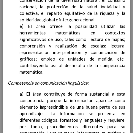
conservación de la diversidad natural, el consumo
personal
15 noviembre 2019
racional, la protección de la salud individual y
MetodologÃ­a
15 noviembre 2019
colectiva, el reparto equitativo de la riqueza y la
Recursos
15 noviembre 2019
solidaridad global e intergeneracional.
EducaciÃ³n Primaria
e) El área ofrece la posibilidad utilizar las
CoordinaciÃ³n y concreciÃ³n curricular
herramientas matemáticas en contextos
Objetivos de la etapa
significativos de uso, tales como: lectura de mapas;
Ãrea de Lengua Castellana y
comprensión y realización de escalas; lectura,
Literatura
representación interpretación y comunicación de
Objetivos del Ã¡rea
gráficas; empleo de unidades de medida, etc.,
ContribuciÃ³n del Ã¡rea a
contribuyendo así al desarrollo de la competencia
las competencias clave
matemática.
ConcreciÃ³n curricular
para la etapa. Perfiles de
Competencia en comunicación lingüística:
Ã¡rea y de
competencias
a) El área contribuye de forma sustancial a esta
En revisiÃ³n
Ãrea de MatemÃ¡ticas
competencia porque la información aparece como
Objetivos del Ã¡rea
elemento imprescindible de una buena parte de sus
ContribuciÃ³n del Ã¡rea a
aprendizajes. La información se presenta en
las competencias clave
diferentes códigos, formatos y lenguajes y requiere,
ConcreciÃ³n curricular
por tanto, procedimientos diferentes para su
para la etapa. Perfiles de