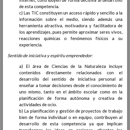
Internet, contribuyen de forma decisiva al desarrollo
Ãrea de EducaciÃ³n ArtÃ­stica
de esta competencia.
Objetivos del Ã¡rea
c) Las TIC constituyen un acceso rápido y sencillo a la
ContribuciÃ³n del Ã¡rea a
información sobre el medio, siendo además una
las competencias clave
herramienta atractiva, motivadora y facilitadora de
ConcreciÃ³n curricular
los aprendizajes, pues permite aproximar seres vivos,
para la etapa. Perfiles de
reacciones químicas o fenómenos físicos a su
Ã¡rea y de
experiencia.
competencias
En revisiÃ³n
Ãrea de EducaciÃ³n para la
Sentido de iniciativa y espíritu emprendedor:
CiudadanÃ­a y los Derechos
Humanos
a) El área de Ciencias de la Naturaleza incluye
Objetivos del Ã¡rea
contenidos directamente relacionados con el
ContribuciÃ³n del Ã¡rea a
desarrollo del sentido de iniciativa personal al
las competencias clave
enseñar a tomar decisiones desde el conocimiento de
ConcreciÃ³n curricular
uno mismo, tanto en el ámbito escolar como en la
para la etapa. Perfiles de
planificación de forma autónoma y creativa de
Ã¡rea y de
actividades de ocio.
competencias
b) La planificación y gestión de proyectos de trabajo
En revisiÃ³n
Ãrea de Cultura y PrÃ¡ctica
bien de forma individual o en equipo, contribuyen al
Digital
desarrollo de esta competencia ya que implican
Elab/10/06/2016
Objetivos del