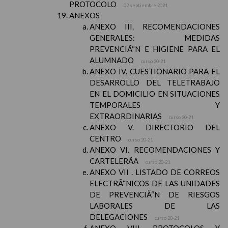
PROTOCOLO
02 septiembre 2021
ANEXOS
ANEXO III. RECOMENDACIONES
GENERALES: MEDIDAS
PREVENCIÃ“N E HIGIENE PARA EL
ALUMNADO
curso 20-21
ANEXO IV. CUESTIONARIO PARA EL
DESARROLLO DEL TELETRABAJO
EN EL DOMICILIO EN SITUACIONES
TEMPORALES Y
EXTRAORDINARIAS
curso 20-21
ANEXO V. DIRECTORIO DEL
CENTRO
curso 20-21
ANEXO VI. RECOMENDACIONES Y
CARTELERÃA
curso 20-21
ANEXO VII . LISTADO DE CORREOS
ELECTRÃ“NICOS DE LAS UNIDADES
DE PREVENCIÃ“N DE RIESGOS
LABORALES DE LAS
DELEGACIONES
curso 20-21