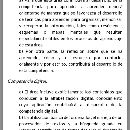
a) Para que esta área contribuya al desarrollo de la
clave
competencia para aprender a aprender, deberá
ConcreciÃ³n curricular
orientarse de manera que se favorezca el desarrollo
para la etapa. Perfiles de
de técnicas para aprender, para organizar, memorizar
Ã¡rea y de
y recuperar la información, tales como resúmenes,
competencias
En revisiÃ³n
esquemas o mapas mentales que resultan
Ãrea de Ciencias Sociales
especialmente útiles en los procesos de aprendizaje
Objetivos del Ã¡rea
de esta área.
ContribuciÃ³n del Ã¡rea a
b) Por otra parte, la reflexión sobre qué se ha
las competencias clave
aprendido, cómo y el esfuerzo por contarlo,
ConcreciÃ³n curricular
oralmente y por escrito, contribuirá al desarrollo de
para la etapa. Perfiles de
esta competencia.
Ã¡rea y de
competencias
Competencia digital:
En revisiÃ³n
Ãrea de EducaciÃ³n FÃ­sica
a) El área incluye explícitamente los contenidos que
Objetivos del Ã¡rea
conducen a la alfabetización digital, conocimiento
ContribuciÃ³n del Ã¡rea a
cuya aplicación contribuirá al desarrollo de la
las competencias clave
competencia digital.
ConcreciÃ³n curricular
b) La utilización básica del ordenador, el manejo de un
para la etapa. Perfiles de
procesador de textos y la búsqueda guiada en
Ã¡rea y de competencias