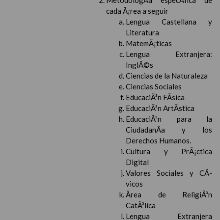
MetodologÃ­a especÃ­fica de
cada Ã¡rea a seguir
Lengua Castellana y
Literatura
MatemÃ¡ticas
Lengua Extranjera:
InglÃ©s
Ciencias de la Naturaleza
Ciencias Sociales
EducaciÃ³n FÃ­sica
EducaciÃ³n ArtÃ­stica
EducaciÃ³n para la
CiudadanÃ­a y los
Derechos Humanos.
Cultura y PrÃ¡ctica
Digital
Valores Sociales y CÃ­
vicos
Ãrea de ReligiÃ³n
CatÃ³lica
Lengua Extranjera