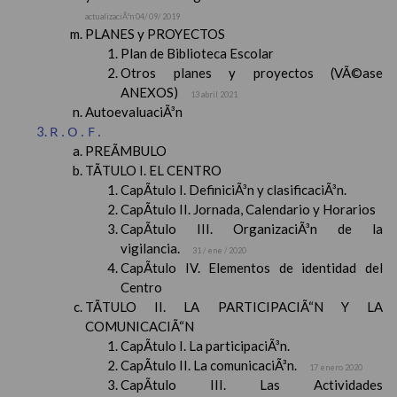
actualizaciÃ³n 04/ 09/ 2019
PLANES y PROYECTOS
Plan de Biblioteca Escolar
Otros planes y proyectos (VÃ©ase
ANEXOS)
13 abril 2021
AutoevaluaciÃ³n
R.O.F.
PREÃMBULO
TÃTULO I. EL CENTRO
CapÃ­tulo I. DefiniciÃ³n y clasificaciÃ³n.
CapÃ­tulo II. Jornada, Calendario y Horarios
CapÃ­tulo III. OrganizaciÃ³n de la
vigilancia.
31 / ene / 2020
CapÃ­tulo IV. Elementos de identidad del
Centro
TÃTULO II. LA PARTICIPACIÃ“N Y LA
COMUNICACIÃ“N
CapÃ­tulo I. La participaciÃ³n.
CapÃ­tulo II. La comunicaciÃ³n.
17 enero 2020
CapÃ­tulo III. Las Actividades