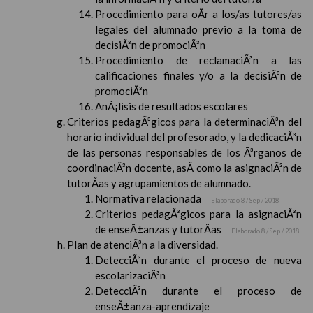
Procedimiento para oÃ­r a los/as tutores/as
legales del alumnado previo a la toma de
decisiÃ³n de promociÃ³n
Procedimiento de reclamaciÃ³n a las
calificaciones finales y/o a la decisiÃ³n de
promociÃ³n
AnÃ¡lisis de resultados escolares
Criterios pedagÃ³gicos para la determinaciÃ³n del
horario individual del profesorado, y la dedicaciÃ³n
de las personas responsables de los Ã³rganos de
coordinaciÃ³n docente, asÃ­ como la asignaciÃ³n de
tutorÃ­as y agrupamientos de alumnado.
Normativa relacionada
Elaborado 8 / Sep / 2018
Criterios pedagÃ³gicos para la asignaciÃ³n
de enseÃ±anzas y tutorÃ­as
Elaborado 8 / Sep / 2018
Plan de atenciÃ³n a la diversidad.
DetecciÃ³n durante el proceso de nueva
escolarizaciÃ³n
DetecciÃ³n durante el proceso de
enseÃ±anza-aprendizaje