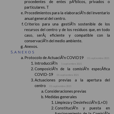
procedentes de entes pÃºblicos, privados o
particulares. T
Procedimientos para la elaboraciÃ³n del inventario
anual general del centro.
Criterios para una gestiÃ³n sostenible de los
recursos del centro y de los residuos que, en todo
caso, serÃ¡ eficiente y compatible con la
conservaciÃ³n del medio ambiente.
Anexos.
ANEXOS
Protocolo de ActuaciÃ³n COVID19
01 septiembre 2021
IntroducciÃ³n
1 septiembre 2021
ComposiciÃ³n de la comisiÃ³n especÃ­fica
COVID-19
01 septiembre 2021
Actuaciones previas a la apertura del
centro
01 septiembre 2021
Consideraciones previas
Medidas generales
Limpieza y DesinfecciÃ³n (L+D)
ConstituciÃ³n y puesta en
funcionamiento de la ComisiÃ³n