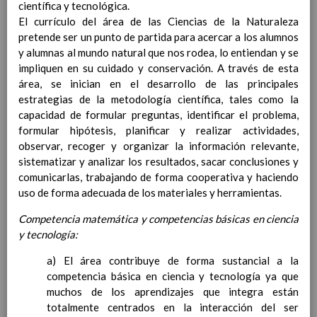
científica y tecnológica.
Contenido
El currículo del área de las Ciencias de la Naturaleza
pretende ser un punto de partida para acercar a los alumnos
IntroducciÃ³n
y alumnas al mundo natural que nos rodea, lo entiendan y se
AnÃ¡lisis del Contexto
impliquen en su cuidado y conservación. A través de esta
Proyecto Educativo
área, se inician en el desarrollo de las principales
Marco Normativo
estrategias de la metodología científica, tales como la
Objetivos propios para la mejora del rendimiento
capacidad de formular preguntas, identificar el problema,
escolar
formular hipótesis, planificar y realizar actividades,
LÃ­neas generales de actuaciÃ³n pedagÃ³gica
observar, recoger y organizar la información relevante,
CoordinaciÃ³n y concreciÃ³n de los contenidos
sistematizar y analizar los resultados, sacar conclusiones y
curriculares, asÃ­ como el tratamiento transversal
comunicarlas, trabajando de forma cooperativa y haciendo
en las Ã¡reas de la educaciÃ³n en valores y otras
uso de forma adecuada de los materiales y herramientas.
enseÃ±anzas
EducaciÃ³n Infantil (Segundo Ciclo)
Competencia matemática y competencias básicas en ciencia
15
y tecnología:
noviembre 2019
Objetivos generales
15 noviembre 2019
a) El área contribuye de forma sustancial a la
Ãreas Curriculares
competencia básica en ciencia y tecnología ya que
InterrelaciÃ³n de las inteligencias
muchos de los aprendizajes que integra están
mÃºltiples con los objetivos generales
totalmente centrados en la interacción del ser
y de Ã¡reas curriculares.