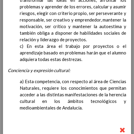
transformar las ideas en acciones, afrontar los
Ã¡rea
problemas y aprender de los errores, calcular y asumir
Elab/10/06/2016
ContribuciÃ³n del Ã¡rea a
riesgos, elegir con criterio propio, ser perseverante y
las competencias
responsable, ser creativo y emprendedor, mantener la
clave
motivación, ser crítico y mantener la autoestima y
Elab/10/06/2016
ConcreciÃ³n curricular
también obliga a disponer de habilidades sociales de
para la etapa. Perfiles de
relación y liderazgo de proyectos.
Ã¡rea y de
c) En esta área el trabajo por proyectos o el
competencias
aprendizaje basado en problemas harán que el alumno
En revisiÃ³n
Ãrea de Valores Sociales y CÃ­
adquiera todas estas destrezas.
vicos
Conciencia y expresión cultural:
Objetivos del Ã¡rea
ContribuciÃ³n del Ã¡rea a
a) Esta competencia, con respecto al área de Ciencias
las competencias clave
Naturales, requiere los conocimientos que permitan
ConcreciÃ³n curricular
acceder a las distintas manifestaciones de la herencia
para la etapa. Perfiles de
cultural en los ámbitos tecnológicos y
Ã¡rea y de
medioambientales de Andalucía.
competencias
En revisiÃ³n
Ãrea de ReligiÃ³n CatÃ³lica
Objetivos del Ã¡rea
ContribuciÃ³n del Ã¡rea a