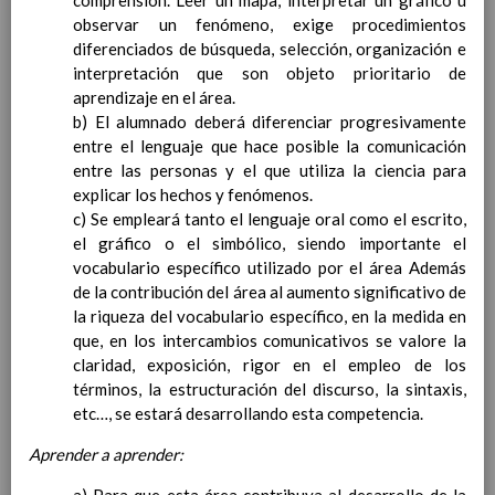
comprensión. Leer un mapa, interpretar un gráfico u
Ã¡rea y de
observar un fenómeno, exige procedimientos
competencias
diferenciados de búsqueda, selección, organización e
En revisiÃ³n
Ãrea de Lengua Extranjera
interpretación que son objeto prioritario de
(inglÃ©s)
aprendizaje en el área.
Objetivos del Ã¡rea
b) El alumnado deberá diferenciar progresivamente
ContribuciÃ³n del Ã¡rea a
entre el lenguaje que hace posible la comunicación
las competencias clave
entre las personas y el que utiliza la ciencia para
ConcreciÃ³n curricular
explicar los hechos y fenómenos.
para la etapa. Perfiles de
c) Se empleará tanto el lenguaje oral como el escrito,
Ã¡rea y de
el gráfico o el simbólico, siendo importante el
competencias
vocabulario específico utilizado por el área Además
En revisiÃ³n
Ãrea de Ciencias de la
de la contribución del área al aumento significativo de
Naturaleza
la riqueza del vocabulario específico, en la medida en
Objetivos del Ã¡rea
que, en los intercambios comunicativos se valore la
claridad, exposición, rigor en el empleo de los
términos, la estructuración del discurso, la sintaxis,
etc…, se estará desarrollando esta competencia.
ContribuciÃ³n del
Aprender a aprender:
Ã¡rea a las
competencias