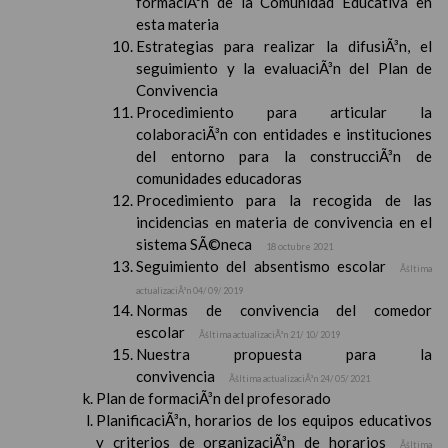
formaciÃ³n de la Comunidad Educativa en
esta materia
Estrategias para realizar la difusiÃ³n, el
seguimiento y la evaluaciÃ³n del Plan de
Convivencia
Procedimiento para articular la
colaboraciÃ³n con entidades e instituciones
del entorno para la construcciÃ³n de
comunidades educadoras
Procedimiento para la recogida de las
incidencias en materia de convivencia en el
sistema SÃ©neca
18 octubre 2021
Seguimiento del absentismo escolar
Ãšltima
actualizaciÃ³n 04/ 09/ 2019
Normas de convivencia del comedor
escolar
Ãšltima actualizaciÃ³n 21/ 10/ 2019
Nuestra propuesta para la
convivencia
Ãšltima actualizaciÃ³n 24/ 05/ 2021
Plan de formaciÃ³n del profesorado
PlanificaciÃ³n, horarios de los equipos educativos
y criterios de organizaciÃ³n de horarios
Ãšltima