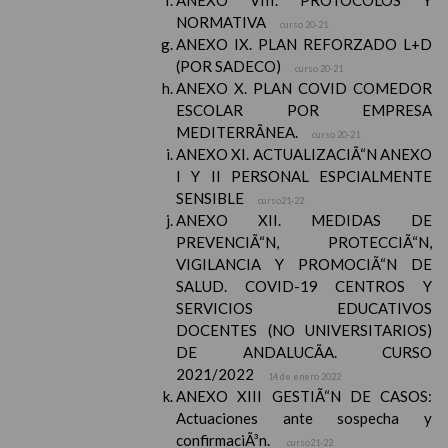
ANEXO VIII. PROTOCOLOS Y
NORMATIVA
curso 20-21
ANEXO IX. PLAN REFORZADO L+D
(POR SADECO)
curso 20-21
ANEXO X. PLAN COVID COMEDOR
ESCOLAR POR EMPRESA
MEDITERRÃNEA.
curso 20-21
ANEXO XI. ACTUALIZACIÃ“N ANEXO
I Y II PERSONAL ESPCIALMENTE
SENSIBLE
curso21-22
ANEXO XII. MEDIDAS DE
PREVENCIÃ“N, PROTECCIÃ“N,
VIGILANCIA Y PROMOCIÃ“N DE
SALUD. COVID-19 CENTROS Y
SERVICIOS EDUCATIVOS
DOCENTES (NO UNIVERSITARIOS)
DE ANDALUCÃA. CURSO
2021/2022
14 de enero 2022
ANEXO XIII GESTIÃ“N DE CASOS:
Actuaciones ante sospecha y
confirmaciÃ³n.
curso21-22