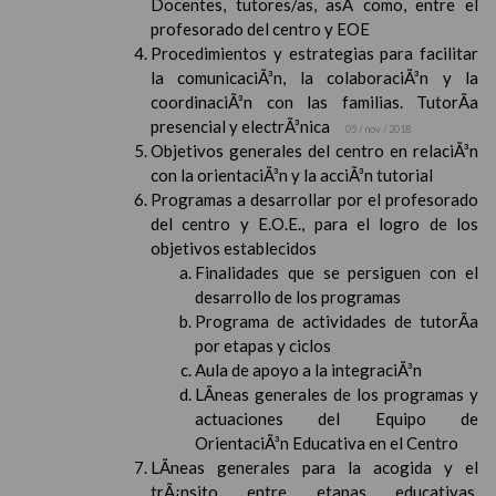
Docentes, tutores/as, asÃ­ como, entre el
profesorado del centro y EOE
Procedimientos y estrategias para facilitar
la comunicaciÃ³n, la colaboraciÃ³n y la
coordinaciÃ³n con las familias. TutorÃ­a
presencial y electrÃ³nica
05 / nov / 2018
Objetivos generales del centro en relaciÃ³n
con la orientaciÃ³n y la acciÃ³n tutorial
Programas a desarrollar por el profesorado
del centro y E.O.E., para el logro de los
objetivos establecidos
Finalidades que se persiguen con el
desarrollo de los programas
Programa de actividades de tutorÃ­a
por etapas y ciclos
Aula de apoyo a la integraciÃ³n
LÃ­neas generales de los programas y
actuaciones del Equipo de
OrientaciÃ³n Educativa en el Centro
LÃ­neas generales para la acogida y el
trÃ¡nsito entre etapas educativas,