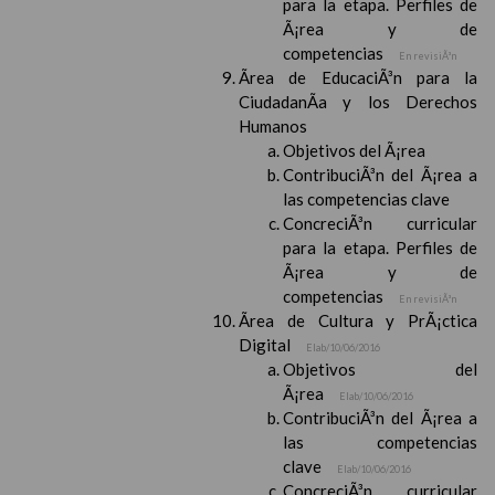
para la etapa. Perfiles de
Ã¡rea y de
competencias
En revisiÃ³n
Ãrea de EducaciÃ³n para la
CiudadanÃ­a y los Derechos
Humanos
Objetivos del Ã¡rea
ContribuciÃ³n del Ã¡rea a
las competencias clave
ConcreciÃ³n curricular
para la etapa. Perfiles de
Ã¡rea y de
competencias
En revisiÃ³n
Ãrea de Cultura y PrÃ¡ctica
Digital
Elab/10/06/2016
Objetivos del
Ã¡rea
Elab/10/06/2016
ContribuciÃ³n del Ã¡rea a
las competencias
clave
Elab/10/06/2016
ConcreciÃ³n curricular