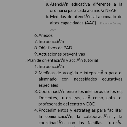
AtenciÃ³n educativa diferente a la
ordinaria para cada alumno/a NEAE
Medidas de atenciÃ³n al alumnado de
altas capacidades (AAC)
Elaborado 06 sept
2019
Anexos
IntroducciÃ³n
Objetivos de PAD
Actuaciones preventivas
Plan de orientaciÃ³n y acciÃ³n tutorial
IntroducciÃ³n
Medidas de acogida e integraciÃ³n para el
alumnado con necesidades educativas
especiales
CoordinaciÃ³n entre los miembros de los eq.
Docentes, tutores/as, asÃ­ como, entre el
profesorado del centro y EOE
Procedimientos y estrategias para facilitar
la comunicaciÃ³n, la colaboraciÃ³n y la
coordinaciÃ³n con las familias. TutorÃ­a