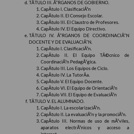
TÃTULO III. Ã“RGANOS DE GOBIERNO.
CapÃ­tulo I. ClasificaciÃ³n
CapÃ­tulo II. El Consejo Escolar.
CapÃ­tulo III. El Claustro de Profesores.
CapÃ­tulo IV. El Equipo Directivo.
TÃTULO IV. Ã“RGANOS DE COORDINACIÃ“N
DOCENTE Y DE EVALUACIÃ“N.
CapÃ­tulo I. ClasificaciÃ³n.
CapÃ­tulo II. El Equipo TÃ©cnico de
CoordinaciÃ³n PedagÃ³gica.
CapÃ­tulo III. Los Equipos de Ciclo.
CapÃ­tulo IV. La TutorÃ­a.
CapÃ­tulo V. El Equipo Docente.
CapÃ­tulo VI. El Equipo de OrientaciÃ³n
CapÃ­tulo VII. El Equipo de EvaluaciÃ³n
TÃTULO V. EL ALUMNADO.
CapÃ­tulo I. La escolarizaciÃ³n.
CapÃ­tulo II. La evaluaciÃ³n y la promociÃ³n.
CapÃ­tulo III. Normas de uso de mÃ³viles,
aparatos electrÃ³nicos y acceso a