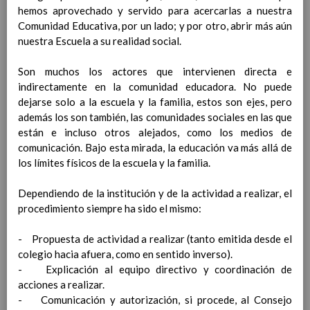
Contenido
hemos aprovechado y servido para acercarlas a nuestra
Comunidad Educativa, por un lado; y por otro, abrir más aún
nuestra Escuela a su realidad social.
IntroducciÃ³n
AnÃ¡lisis del Contexto
Son muchos los actores que intervienen directa e
Proyecto Educativo
indirectamente en la comunidad educadora. No puede
Marco Normativo
dejarse solo a la escuela y la familia, estos son ejes, pero
Objetivos propios para la mejora del rendimiento
además los son también, las comunidades sociales en las que
escolar
están e incluso otros alejados, como los medios de
LÃ­neas generales de actuaciÃ³n pedagÃ³gica
comunicación. Bajo esta mirada, la educación va más allá de
CoordinaciÃ³n y concreciÃ³n de los contenidos
los límites físicos de la escuela y la familia.
curriculares, asÃ­ como el tratamiento transversal
en las Ã¡reas de la educaciÃ³n en valores y otras
Dependiendo de la institución y de la actividad a realizar, el
enseÃ±anzas
procedimiento siempre ha sido el mismo:
EducaciÃ³n Infantil (Segundo Ciclo)
15
noviembre 2019
- Propuesta de actividad a realizar (tanto emitida desde el
Objetivos generales
15 noviembre 2019
colegio hacia afuera, como en sentido inverso).
Ãreas Curriculares
- Explicación al equipo directivo y coordinación de
InterrelaciÃ³n de las inteligencias
acciones a realizar.
mÃºltiples con los objetivos generales
- Comunicación y autorización, si procede, al Consejo
y de Ã¡reas curriculares.