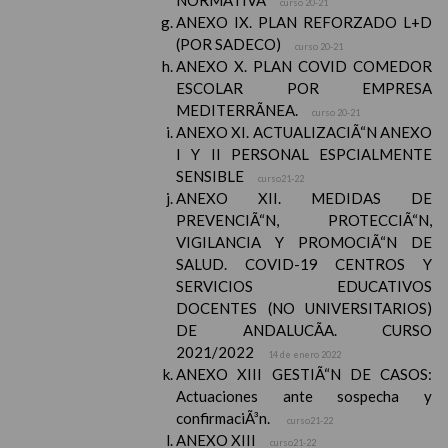
NORMATIVA
curso 20-21
ANEXO IX. PLAN REFORZADO L+D
(POR SADECO)
curso 20-21
ANEXO X. PLAN COVID COMEDOR
ESCOLAR POR EMPRESA
MEDITERRÃNEA.
curso 20-21
ANEXO XI. ACTUALIZACIÃ“N ANEXO
I Y II PERSONAL ESPCIALMENTE
SENSIBLE
curso21-22
ANEXO XII. MEDIDAS DE
PREVENCIÃ“N, PROTECCIÃ“N,
VIGILANCIA Y PROMOCIÃ“N DE
SALUD. COVID-19 CENTROS Y
SERVICIOS EDUCATIVOS
DOCENTES (NO UNIVERSITARIOS)
DE ANDALUCÃA. CURSO
2021/2022
14 de enero 2022
ANEXO XIII GESTIÃ“N DE CASOS:
Actuaciones ante sospecha y
confirmaciÃ³n.
curso21-22
ANEXO XIII
curso21-22