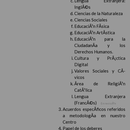
Lengua Extranjera:
InglÃ©s
Ciencias de la Naturaleza
Ciencias Sociales
EducaciÃ³n FÃ­sica
EducaciÃ³n ArtÃ­stica
EducaciÃ³n para la
CiudadanÃ­a y los
Derechos Humanos.
Cultura y PrÃ¡ctica
Digital
Valores Sociales y CÃ­
vicos
Ãrea de ReligiÃ³n
CatÃ³lica
Lengua Extranjera
(FrancÃ©s)
En revisiÃ³n
Acuerdos especÃ­ficos referidos
a metodologÃ­a en nuestro
Centro
Papel de los deberes