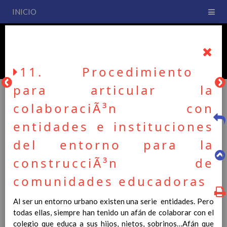
INICIO
PLAN DE CENTRO
CEIP San Fernando
11. Procedimiento
para articular la
colaboraciÃ³n con
PLAN DE CENTRO
entidades e instituciones
del entorno para la
La entrada en vigor del Real Decreto 126/2014, de 28 de
construcciÃ³n de
febrero, por el que se establece el currículo básico de la
Educación Primaria, se ha hecho necesario la revisión y
comunidades educadoras
adecuación de nuestro Plan de Centro a esta normativa, el cual
usted podrá consultar desde este sitio web.
Al ser un entorno urbano existen una serie entidades. Pero
todas ellas, siempre han tenido un afán de colaborar con el
Esperamos que sea de su interés.
colegio que educa a sus hijos, nietos, sobrinos…Afán que