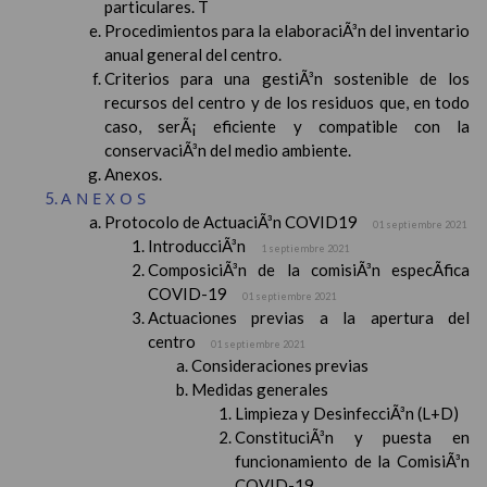
particulares. T
Procedimientos para la elaboraciÃ³n del inventario
anual general del centro.
Criterios para una gestiÃ³n sostenible de los
recursos del centro y de los residuos que, en todo
caso, serÃ¡ eficiente y compatible con la
conservaciÃ³n del medio ambiente.
Anexos.
ANEXOS
Protocolo de ActuaciÃ³n COVID19
01 septiembre 2021
IntroducciÃ³n
1 septiembre 2021
ComposiciÃ³n de la comisiÃ³n especÃ­fica
COVID-19
01 septiembre 2021
Actuaciones previas a la apertura del
centro
01 septiembre 2021
Consideraciones previas
Medidas generales
Limpieza y DesinfecciÃ³n (L+D)
ConstituciÃ³n y puesta en
funcionamiento de la ComisiÃ³n
COVID-19