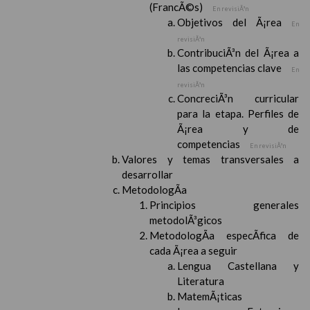
(FrancÃ©s)
En revisiÃ³n
Objetivos del Ã¡rea
En
revisiÃ³n
ContribuciÃ³n del Ã¡rea a
las competencias clave
En
revisiÃ³n
ConcreciÃ³n curricular
para la etapa. Perfiles de
Ã¡rea y de
competencias
En revisiÃ³n
Valores y temas transversales a
desarrollar
MetodologÃ­a
Principios generales
metodolÃ³gicos
MetodologÃ­a especÃ­fica de
cada Ã¡rea a seguir
Lengua Castellana y
Literatura
MatemÃ¡ticas