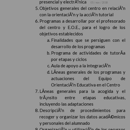
presencial y electrÃ³nica
05 / nov / 2018
Objetivos generales del centro en relaciÃ³n
con la orientaciÃ³n y la acciÃ³n tutorial
Programas a desarrollar por el profesorado
del centro y E.O.E., para el logro de los
objetivos establecidos
Finalidades que se persiguen con el
desarrollo de los programas
Programa de actividades de tutorÃ­a
por etapas y ciclos
Aula de apoyo a la integraciÃ³n
LÃ­neas generales de los programas y
actuaciones del Equipo de
OrientaciÃ³n Educativa en el Centro
LÃ­neas generales para la acogida y el
trÃ¡nsito entre etapas educativas,
incluyendo las adaptaciones
DescripciÃ³n de procedimientos para
recoger y organizar los datos acadÃ©micos
y personales del alumnado
OrganizaciÃ³n y utilizaciÃ³n de los recursos