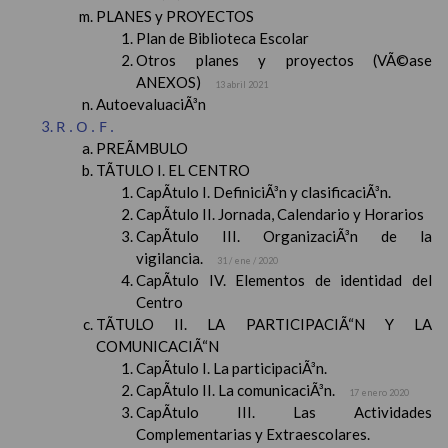
PLANES y PROYECTOS
Plan de Biblioteca Escolar
Otros planes y proyectos (VÃ©ase
ANEXOS)
13 abril 2021
AutoevaluaciÃ³n
R.O.F.
PREÃMBULO
TÃTULO I. EL CENTRO
CapÃ­tulo I. DefiniciÃ³n y clasificaciÃ³n.
CapÃ­tulo II. Jornada, Calendario y Horarios
CapÃ­tulo III. OrganizaciÃ³n de la
vigilancia.
31 / ene / 2020
CapÃ­tulo IV. Elementos de identidad del
Centro
TÃTULO II. LA PARTICIPACIÃ“N Y LA
COMUNICACIÃ“N
CapÃ­tulo I. La participaciÃ³n.
CapÃ­tulo II. La comunicaciÃ³n.
17 enero 2020
CapÃ­tulo III. Las Actividades
Complementarias y Extraescolares.