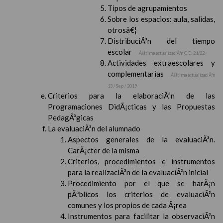
Tipos de agrupamientos
Sobre los espacios: aula, salidas,
otrosâ€¦
DistribuciÃ³n del tiempo
escolar
Ãšltima actualizaciÃ³n C.E. 21/22
Actividades extraescolares y
complementarias
Ãšltima actualizaciÃ³n
13 / Sep / 2019
Criterios para la elaboraciÃ³n de las
Programaciones DidÃ¡cticas y las Propuestas
PedagÃ³gicas
La evaluaciÃ³n del alumnado
Aspectos generales de la evaluaciÃ³n.
CarÃ¡cter de la misma
Criterios, procedimientos e instrumentos
para la realizaciÃ³n de la evaluaciÃ³n inicial
Procedimiento por el que se harÃ¡n
pÃºblicos los criterios de evaluaciÃ³n
comunes y los propios de cada Ã¡rea
Instrumentos para facilitar la observaciÃ³n