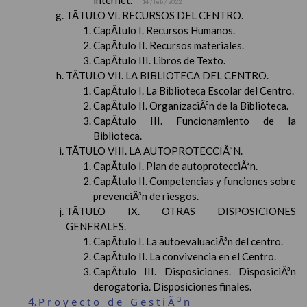
internet.
14 / feb / 2022
TÃTULO VI. RECURSOS DEL CENTRO.
CapÃ­tulo I. Recursos Humanos.
CapÃ­tulo II. Recursos materiales.
CapÃ­tulo III. Libros de Texto.
TÃTULO VII. LA BIBLIOTECA DEL CENTRO.
CapÃ­tulo I. La Biblioteca Escolar del Centro.
CapÃ­tulo II. OrganizaciÃ³n de la Biblioteca.
CapÃ­tulo III. Funcionamiento de la
Biblioteca.
TÃTULO VIII. LA AUTOPROTECCIÃ“N.
CapÃ­tulo I. Plan de autoprotecciÃ³n.
CapÃ­tulo II. Competencias y funciones sobre
prevenciÃ³n de riesgos.
TÃTULO IX. OTRAS DISPOSICIONES
GENERALES.
CapÃ­tulo I. La autoevaluaciÃ³n del centro.
CapÃ­tulo II. La convivencia en el Centro.
CapÃ­tulo III. Disposiciones. DisposiciÃ³n
derogatoria. Disposiciones finales.
Proyecto de GestiÃ³n