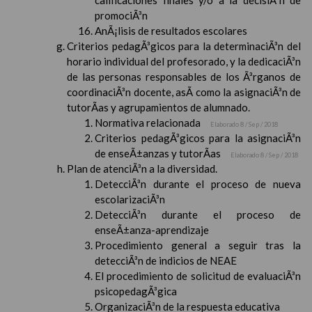
calificaciones finales y/o a la decisiÃ³n de
promociÃ³n
AnÃ¡lisis de resultados escolares
Criterios pedagÃ³gicos para la determinaciÃ³n del
horario individual del profesorado, y la dedicaciÃ³n
de las personas responsables de los Ã³rganos de
coordinaciÃ³n docente, asÃ­ como la asignaciÃ³n de
tutorÃ­as y agrupamientos de alumnado.
Normativa relacionada
Elaborado 8 / Sep / 2018
Criterios pedagÃ³gicos para la asignaciÃ³n
de enseÃ±anzas y tutorÃ­as
Elaborado 8 / Sep / 2018
Plan de atenciÃ³n a la diversidad.
DetecciÃ³n durante el proceso de nueva
escolarizaciÃ³n
DetecciÃ³n durante el proceso de
enseÃ±anza-aprendizaje
Procedimiento general a seguir tras la
detecciÃ³n de indicios de NEAE
El procedimiento de solicitud de evaluaciÃ³n
psicopedagÃ³gica
OrganizaciÃ³n de la respuesta educativa