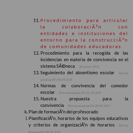
Procedimiento para articular
la colaboraciÃ³n con
entidades e instituciones del
entorno para la construcciÃ³n
de comunidades educadoras
Procedimiento para la recogida de las
incidencias en materia de convivencia en el
sistema SÃ©neca
18 octubre 2021
Seguimiento del absentismo escolar
Ãšltima
actualizaciÃ³n 04/ 09/ 2019
Normas de convivencia del comedor
escolar
Ãšltima actualizaciÃ³n 21/ 10/ 2019
Nuestra propuesta para la
convivencia
Ãšltima actualizaciÃ³n 24/ 05/ 2021
Plan de formaciÃ³n del profesorado
PlanificaciÃ³n, horarios de los equipos educativos
y criterios de organizaciÃ³n de horarios
Ãšltima
actualizaciÃ³n 04/ 09/ 2019