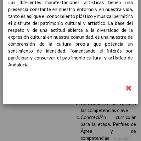
Las diferentes manifestaciones artísticas tienen una
Ã¡rea y de
presencia constante en nuestro entorno y en nuestra vida,
competencias
En revisiÃ³n
tanto es así que el conocimiento plástico y musical permitirá
Ãrea de Lengua Extranjera
el disfrute del patrimonio cultural y artístico. La base del
(inglÃ©s)
respeto y de una actitud abierta a la diversidad de la
Objetivos del Ã¡rea
expresión cultural en nuestra comunidad, es una muestra de
ContribuciÃ³n del Ã¡rea a
comprensión de la cultura propia que potencia un
las competencias clave
sentimiento de identidad, fomentando el interés por
ConcreciÃ³n curricular
participar y conservar el patrimonio cultural y artístico de
para la etapa. Perfiles de
Andalucía.
Ã¡rea y de
competencias
En revisiÃ³n
Ãrea de Ciencias de la
Naturaleza
Objetivos del Ã¡rea
ContribuciÃ³n del Ã¡rea a
las competencias clave
ConcreciÃ³n curricular
para la etapa. Perfiles de
Ã¡rea y de
competencias
En revisiÃ³n