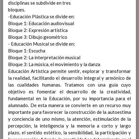
disciplinas se subdivide en tres
Contenido
bloques.
-Educación Plástica se divide en:
IntroducciÃ³n
Bloque 1: Educación audiovisual
AnÃ¡lisis del Contexto
Bloque 2: Expresión artística
Proyecto Educativo
Bloque 3: Dibujo geométrico
Marco Normativo
- Educación Musical se divide en:
Objetivos propios para la mejora del rendimiento
Bloque 1: Escucha
escolar
Bloque 2: La interpretación musical
LÃ­neas generales de actuaciÃ³n pedagÃ³gica
Bloque 3: La música, el movimiento y la danza
CoordinaciÃ³n y concreciÃ³n de los contenidos
Educación Artística permite sentir, explorar y transformar
curriculares, asÃ­ como el tratamiento transversal
la realidad, facilitando el desarrollo integral y armónico de
en las Ã¡reas de la educaciÃ³n en valores y otras
las cualidades humanas. Tratamos con una guía cuyo
enseÃ±anzas
objetivo es fomentar el desarrollo de la creatividad,
EducaciÃ³n Infantil (Segundo Ciclo)
15
fundamental en la Educación, por su importancia para el
noviembre 2019
alumnado. De esta manera se convierte en un recurso muy
Objetivos generales
15 noviembre 2019
importante para favorecer la construcción de la autoestima
Ãreas Curriculares
y conciencia de uno mismo, la atención, estimulación de la
InterrelaciÃ³n de las inteligencias
percepción, la inteligencia y la memoria a corto y largo
mÃºltiples con los objetivos generales
plazo, el sentido estético, la sensibilidad, la participación y
y de Ã¡reas curriculares.