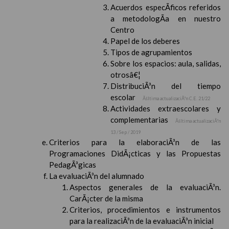
Acuerdos especÃ­ficos referidos
a metodologÃ­a en nuestro
Centro
Papel de los deberes
Tipos de agrupamientos
Sobre los espacios: aula, salidas,
otrosâ€¦
DistribuciÃ³n del tiempo
escolar
Ãšltima actualizaciÃ³n C.E. 21/22
Actividades extraescolares y
complementarias
Ãšltima actualizaciÃ³n
13 / Sep / 2019
Criterios para la elaboraciÃ³n de las
Programaciones DidÃ¡cticas y las Propuestas
PedagÃ³gicas
La evaluaciÃ³n del alumnado
Aspectos generales de la evaluaciÃ³n.
CarÃ¡cter de la misma
Criterios, procedimientos e instrumentos
para la realizaciÃ³n de la evaluaciÃ³n inicial