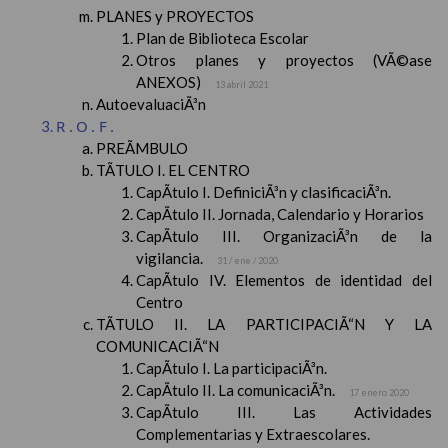
PLANES y PROYECTOS
Plan de Biblioteca Escolar
Otros planes y proyectos (VÃ©ase
ANEXOS)
13 abril 2021
AutoevaluaciÃ³n
R.O.F.
PREÃMBULO
TÃTULO I. EL CENTRO
CapÃ­tulo I. DefiniciÃ³n y clasificaciÃ³n.
CapÃ­tulo II. Jornada, Calendario y Horarios
CapÃ­tulo III. OrganizaciÃ³n de la
vigilancia.
31 / ene / 2020
CapÃ­tulo IV. Elementos de identidad del
Centro
TÃTULO II. LA PARTICIPACIÃ“N Y LA
COMUNICACIÃ“N
CapÃ­tulo I. La participaciÃ³n.
CapÃ­tulo II. La comunicaciÃ³n.
17 enero 2020
CapÃ­tulo III. Las Actividades
Complementarias y Extraescolares.