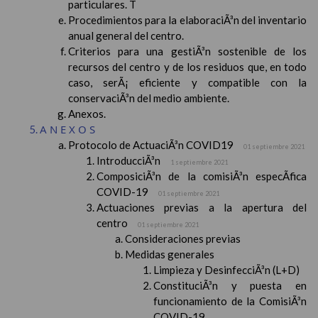
particulares. T
Procedimientos para la elaboraciÃ³n del inventario
anual general del centro.
Criterios para una gestiÃ³n sostenible de los
recursos del centro y de los residuos que, en todo
caso, serÃ¡ eficiente y compatible con la
conservaciÃ³n del medio ambiente.
Anexos.
ANEXOS
Protocolo de ActuaciÃ³n COVID19
01 septiembre 2021
IntroducciÃ³n
1 septiembre 2021
ComposiciÃ³n de la comisiÃ³n especÃ­fica
COVID-19
01 septiembre 2021
Actuaciones previas a la apertura del
centro
01 septiembre 2021
Consideraciones previas
Medidas generales
Limpieza y DesinfecciÃ³n (L+D)
ConstituciÃ³n y puesta en
funcionamiento de la ComisiÃ³n
COVID-19