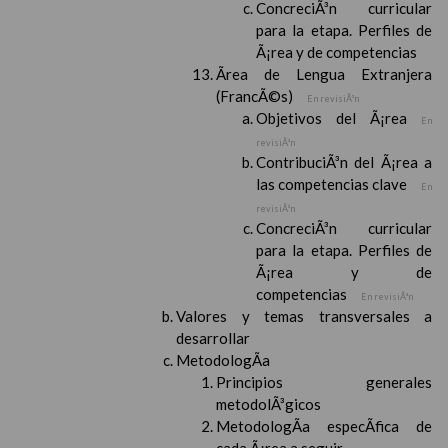
ConcreciÃ³n curricular
para la etapa. Perfiles de
Ã¡rea y de competencias
Ãrea de Lengua Extranjera
(FrancÃ©s)
En revisiÃ³n
Objetivos del Ã¡rea
En
revisiÃ³n
ContribuciÃ³n del Ã¡rea a
las competencias clave
En
revisiÃ³n
ConcreciÃ³n curricular
para la etapa. Perfiles de
Ã¡rea y de
competencias
En revisiÃ³n
Valores y temas transversales a
desarrollar
MetodologÃ­a
Principios generales
metodolÃ³gicos
MetodologÃ­a especÃ­fica de