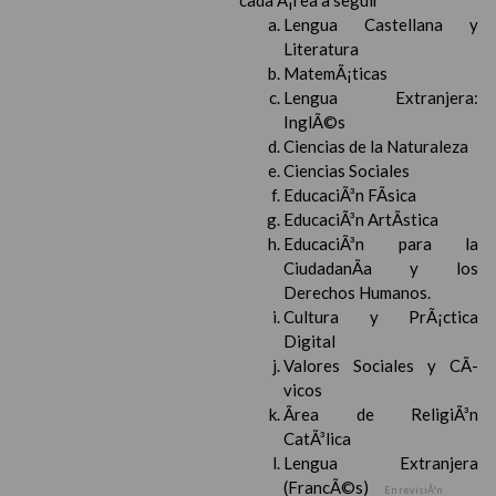
cada Ã¡rea a seguir
Lengua Castellana y
Literatura
MatemÃ¡ticas
Lengua Extranjera:
InglÃ©s
Ciencias de la Naturaleza
Ciencias Sociales
EducaciÃ³n FÃ­sica
EducaciÃ³n ArtÃ­stica
EducaciÃ³n para la
CiudadanÃ­a y los
Derechos Humanos.
Cultura y PrÃ¡ctica
Digital
Valores Sociales y CÃ­
vicos
Ãrea de ReligiÃ³n
CatÃ³lica
Lengua Extranjera
(FrancÃ©s)
En revisiÃ³n