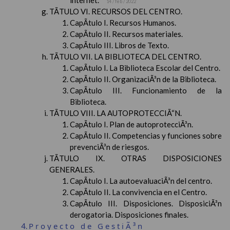
internet.
14 / feb / 2022
TÃTULO VI. RECURSOS DEL CENTRO.
CapÃ­tulo I. Recursos Humanos.
CapÃ­tulo II. Recursos materiales.
CapÃ­tulo III. Libros de Texto.
TÃTULO VII. LA BIBLIOTECA DEL CENTRO.
CapÃ­tulo I. La Biblioteca Escolar del Centro.
CapÃ­tulo II. OrganizaciÃ³n de la Biblioteca.
CapÃ­tulo III. Funcionamiento de la
Biblioteca.
TÃTULO VIII. LA AUTOPROTECCIÃ“N.
CapÃ­tulo I. Plan de autoprotecciÃ³n.
CapÃ­tulo II. Competencias y funciones sobre
prevenciÃ³n de riesgos.
TÃTULO IX. OTRAS DISPOSICIONES
GENERALES.
CapÃ­tulo I. La autoevaluaciÃ³n del centro.
CapÃ­tulo II. La convivencia en el Centro.
CapÃ­tulo III. Disposiciones. DisposiciÃ³n
derogatoria. Disposiciones finales.
Proyecto de GestiÃ³n