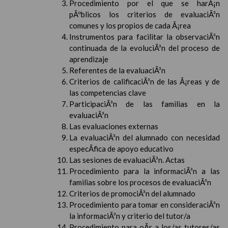
Procedimiento por el que se harÃ¡n
pÃºblicos los criterios de evaluaciÃ³n
comunes y los propios de cada Ã¡rea
Instrumentos para facilitar la observaciÃ³n
continuada de la evoluciÃ³n del proceso de
aprendizaje
Referentes de la evaluaciÃ³n
Criterios de calificaciÃ³n de las Ã¡reas y de
las competencias clave
ParticipaciÃ³n de las familias en la
evaluaciÃ³n
Las evaluaciones externas
La evaluaciÃ³n del alumnado con necesidad
especÃ­fica de apoyo educativo
Las sesiones de evaluaciÃ³n. Actas
Procedimiento para la informaciÃ³n a las
familias sobre los procesos de evaluaciÃ³n
Criterios de promociÃ³n del alumnado
Procedimiento para tomar en consideraciÃ³n
la informaciÃ³n y criterio del tutor/a
Procedimiento para oÃ­r a los/as tutores/as