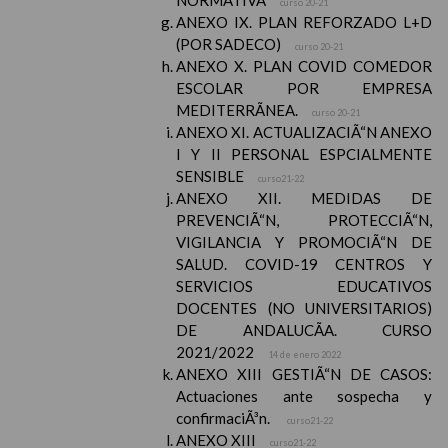
NORMATIVA
curso 20-21
ANEXO IX. PLAN REFORZADO L+D
(POR SADECO)
curso 20-21
ANEXO X. PLAN COVID COMEDOR
ESCOLAR POR EMPRESA
MEDITERRÃNEA.
curso 20-21
ANEXO XI. ACTUALIZACIÃ“N ANEXO
I Y II PERSONAL ESPCIALMENTE
SENSIBLE
curso21-22
ANEXO XII. MEDIDAS DE
PREVENCIÃ“N, PROTECCIÃ“N,
VIGILANCIA Y PROMOCIÃ“N DE
SALUD. COVID-19 CENTROS Y
SERVICIOS EDUCATIVOS
DOCENTES (NO UNIVERSITARIOS)
DE ANDALUCÃA. CURSO
2021/2022
14 de enero 2022
ANEXO XIII GESTIÃ“N DE CASOS:
Actuaciones ante sospecha y
confirmaciÃ³n.
curso21-22
ANEXO XIII
curso21-22