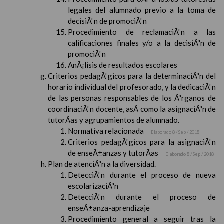
legales del alumnado previo a la toma de
decisiÃ³n de promociÃ³n
Procedimiento de reclamaciÃ³n a las
calificaciones finales y/o a la decisiÃ³n de
promociÃ³n
AnÃ¡lisis de resultados escolares
Criterios pedagÃ³gicos para la determinaciÃ³n del
horario individual del profesorado, y la dedicaciÃ³n
de las personas responsables de los Ã³rganos de
coordinaciÃ³n docente, asÃ­ como la asignaciÃ³n de
tutorÃ­as y agrupamientos de alumnado.
Normativa relacionada
Elaborado 8 / Sep / 2018
Criterios pedagÃ³gicos para la asignaciÃ³n
de enseÃ±anzas y tutorÃ­as
Elaborado 8 / Sep / 2018
Plan de atenciÃ³n a la diversidad.
DetecciÃ³n durante el proceso de nueva
escolarizaciÃ³n
DetecciÃ³n durante el proceso de
enseÃ±anza-aprendizaje
Procedimiento general a seguir tras la