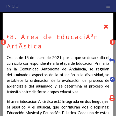
INICIO
PLAN DE CENTRO
CEIP San Fernando
8. Ãrea de EducaciÃ³n
ArtÃ­stica
Orden de 15 de enero de 2021, por la que se desarrolla el
PLAN DE CENTRO
currículo correspondiente a la etapa de Educación Primaria
en la Comunidad Autónoma de Andalucía, se regulan
determinados aspectos de la atención a la diversidad, se
La entrada en vigor del Real Decreto 126/2014, de 28 de
establece la ordenación de la evaluación del proceso de
febrero, por el que se establece el currículo básico de la
aprendizaje del alumnado y se determina el proceso de
Educación Primaria, se ha hecho necesario la revisión y
tránsito entre distintas etapas educativas.
adecuación de nuestro Plan de Centro a esta normativa, el cual
usted podrá consultar desde este sitio web.
El área Educación Artística está integrada en dos lenguajes,
el plástico y el musical, que configuran dos disciplinas:
Esperamos que sea de su interés.
Educación Musical y Educación Plástica. Cada una de estas