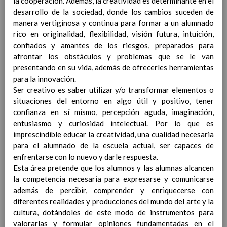
la cooperación. Además, la creatividad es determinante en el
Competencias bÃ¡sicas
15 noviembre 2019
desarrollo de la sociedad, donde los cambios suceden de
ProgramaciÃ³n y relaciÃ³n de los
manera vertiginosa y continua para formar a un alumnado
elementos curriculares del 2Âº ciclo de
rico en originalidad, flexibilidad, visión futura, intuición,
e. Infantil
15 noviembre 2019
confiados y amantes de los riesgos, preparados para
EvaluaciÃ³n
15 noviembre 2019
afrontar los obstáculos y problemas que se le van
InterrelaciÃ³n familiar-centro
presentando en su vida, además de ofrecerles herramientas
educativo
para la innovación.
AtenciÃ³n a la diversidad
15 noviembre
Ser creativo es saber utilizar y/o transformar elementos o
2019
situaciones del entorno en algo útil y positivo, tener
Proyecto curricular de ReligiÃ³n
confianza en sí mismo, percepción aguda, imaginación,
CatÃ³lica en Segundo Ciclo de Infantil
entusiasmo y curiosidad intelectual. Por lo que es
ConcreciÃ³n curricular para la
imprescindible educar la creatividad, una cualidad necesaria
etapa
15 noviembre 2019
para el alumnado de la escuela actual, ser capaces de
Ãrea III: Lenguajes:
enfrentarse con lo nuevo y darle respuesta.
comunicaciÃ³n y
Esta área pretende que los alumnos y las alumnas alcancen
representaciÃ³n
15 noviembre 2019
la competencia necesaria para expresarse y comunicarse
Ãrea II: Conocimiento del
además de percibir, comprender y enriquecerse con
medio
15 noviembre 2019
diferentes realidades y producciones del mundo del arte y la
Ãrea I: Conocimiento de sÃ­
cultura, dotándoles de este modo de instrumentos para
mismo y autonomÃ­a
valorarlas y formular opiniones fundamentadas en el