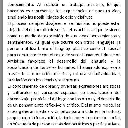
personal
15 noviembre 2019
conocimiento. Al realizar un trabajo artístico, lo que
MetodologÃ­a
15 noviembre 2019
hacemos es representar las experiencias de nuestra vida,
Recursos
15 noviembre 2019
ampliando las posibilidades de ocio y disfrute.
EducaciÃ³n Primaria
El proceso de aprendizaje en el ser humano no puede estar
CoordinaciÃ³n y concreciÃ³n curricular
alejado del desarrollo de sus facetas artísticas que le sirven
Objetivos de la etapa
como un medio de expresión de sus ideas, pensamientos y
Ãrea de Lengua Castellana y
sentimientos. Al igual que ocurre con otros lenguajes, la
Literatura
persona utiliza tanto el lenguaje plástico como el musical
Objetivos del Ã¡rea
para comunicarse con el resto de seres humanos. Educación
ContribuciÃ³n del Ã¡rea a
Artística favorece el desarrollo del lenguaje y la
las competencias clave
socialización de los seres humanos. El alumnado expresa a
ConcreciÃ³n curricular
través de la producción artística y cultural su individualidad,
para la etapa. Perfiles de
la relación con los demás y su entorno.
Ã¡rea y de
El conocimiento de obras y diversas expresiones artísticas
competencias
En revisiÃ³n
y culturales en variados espacios de socialización del
Ãrea de MatemÃ¡ticas
aprendizaje, propicia el diálogo con los otros y el desarrollo
Objetivos del Ã¡rea
de un pensamiento reflexivo y crítico. Del mismo modo, las
ContribuciÃ³n del Ã¡rea a
artes generan medios y ámbitos para incidir en la cultura,
las competencias clave
propiciando la innovación, la inclusión y la cohesión social,
ConcreciÃ³n curricular
en búsqueda de personas más democráticas y participativas.
para la etapa. Perfiles de