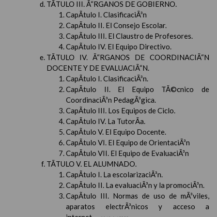
TÃTULO III. Ã“RGANOS DE GOBIERNO.
CapÃ­tulo I. ClasificaciÃ³n
CapÃ­tulo II. El Consejo Escolar.
CapÃ­tulo III. El Claustro de Profesores.
CapÃ­tulo IV. El Equipo Directivo.
TÃTULO IV. Ã“RGANOS DE COORDINACIÃ“N
DOCENTE Y DE EVALUACIÃ“N.
CapÃ­tulo I. ClasificaciÃ³n.
CapÃ­tulo II. El Equipo TÃ©cnico de
CoordinaciÃ³n PedagÃ³gica.
CapÃ­tulo III. Los Equipos de Ciclo.
CapÃ­tulo IV. La TutorÃ­a.
CapÃ­tulo V. El Equipo Docente.
CapÃ­tulo VI. El Equipo de OrientaciÃ³n
CapÃ­tulo VII. El Equipo de EvaluaciÃ³n
TÃTULO V. EL ALUMNADO.
CapÃ­tulo I. La escolarizaciÃ³n.
CapÃ­tulo II. La evaluaciÃ³n y la promociÃ³n.
CapÃ­tulo III. Normas de uso de mÃ³viles,
aparatos electrÃ³nicos y acceso a