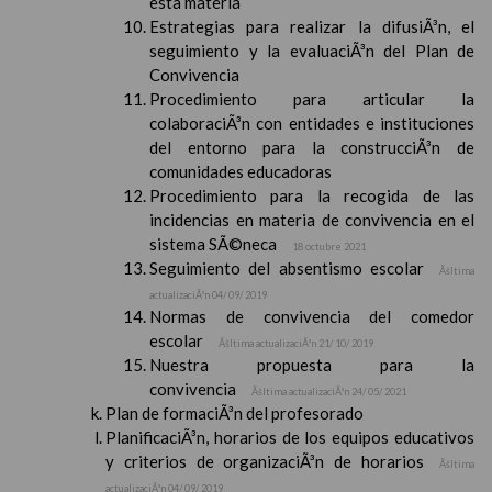
esta materia
Estrategias para realizar la difusiÃ³n, el
seguimiento y la evaluaciÃ³n del Plan de
Convivencia
Procedimiento para articular la
colaboraciÃ³n con entidades e instituciones
del entorno para la construcciÃ³n de
comunidades educadoras
Procedimiento para la recogida de las
incidencias en materia de convivencia en el
sistema SÃ©neca
18 octubre 2021
Seguimiento del absentismo escolar
Ãšltima
actualizaciÃ³n 04/ 09/ 2019
Normas de convivencia del comedor
escolar
Ãšltima actualizaciÃ³n 21/ 10/ 2019
Nuestra propuesta para la
convivencia
Ãšltima actualizaciÃ³n 24/ 05/ 2021
Plan de formaciÃ³n del profesorado
PlanificaciÃ³n, horarios de los equipos educativos
y criterios de organizaciÃ³n de horarios
Ãšltima
actualizaciÃ³n 04/ 09/ 2019